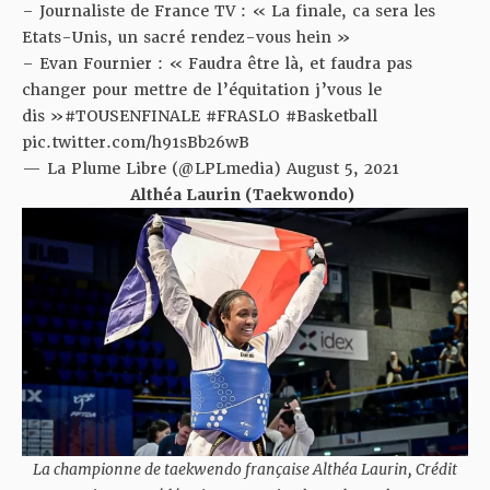
– Journaliste de France TV : « La finale, ca sera les
Etats-Unis, un sacré rendez-vous hein »
– Evan Fournier : « Faudra être là, et faudra pas
changer pour mettre de l’équitation j’vous le
dis »
#TOUSENFINALE
#FRASLO
#Basketball
pic.twitter.com/h91sBb26wB
— La Plume Libre (@LPLmedia)
August 5, 2021
Althéa Laurin (Taekwondo)
La championne de taekwendo française Althéa Laurin, Crédit