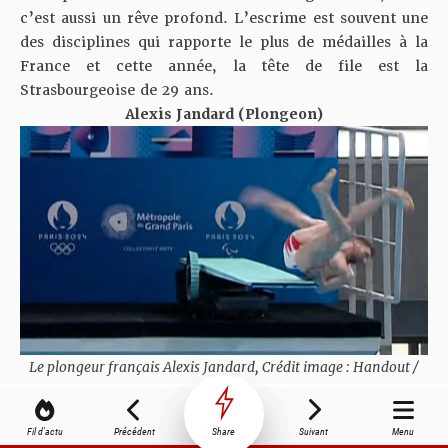
c’est aussi un rêve profond. L’escrime est souvent une
des disciplines qui rapporte le plus de médailles à la
France et cette année, la tête de file est la
Strasbourgeoise de 29 ans.
Alexis Jandard (Plongeon)
Le plongeur français Alexis Jandard, Crédit image : Handout /
Metropole du Grand Paris/AFP/
Pour nous, il a déjà gagné. Ce reportage avec la
Fil d'actu
Précédent
Share
Suivant
Menu
Fédération Française de la Lose après sa glissade