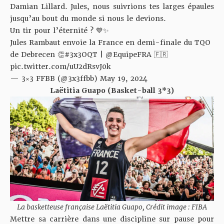
Damian Lillard. Jules, nous suivrions tes larges épaules
jusqu’au bout du monde si nous le devions.
Un tir pour l’éternité ? 💙✨
Jules Rambaut envoie la France en demi-finale du TQO
de Debrecen 👏
#3x3OQT
|
@EquipeFRA
🇫🇷
pic.twitter.com/uU2dRsvJ0k
— 3×3 FFBB (@3x3ffbb)
May 19, 2024
Laëtitia Guapo (Basket-ball 3*3)
La basketteuse française Laëtitia Guapo, Crédit image : FIBA
Mettre sa carrière dans une discipline sur pause pour