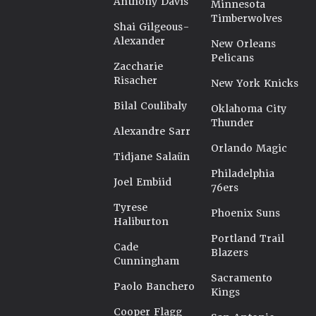
Anthony Davis
Minnesota
Timberwolves
Shai Gilgeous-
Alexander
New Orleans
Pelicans
Zaccharie
Risacher
New York Knicks
Bilal Coulibaly
Oklahoma City
Thunder
Alexandre Sarr
Orlando Magic
Tidjane Salaün
Philadelphia
Joel Embiid
76ers
Tyrese
Phoenix Suns
Haliburton
Portland Trail
Cade
Blazers
Cunningham
Sacramento
Paolo Banchero
Kings
Cooper Flagg