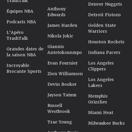
TrashTalk
Denver Nuggets
Anthony
Équipes NBA
Edwards
Detroit Pistons
Podcasts NBA
James Harden
Golden State
Warriors
L'Apéro
Nikola Jokic
TrashTalk
Houston Rockets
Giannis
Grandes dates de
Antetokounmpo
Indiana Pacers
la saison NBA
Evan Fournier
Los Angeles
Incroyable
Clippers
Brocante Sports
Zion Williamson
Los Angeles
Devin Booker
Lakers
Jayson Tatum
Memphis
Grizzlies
Russell
Westbrook
Miami Heat
Trae Young
Milwaukee Bucks