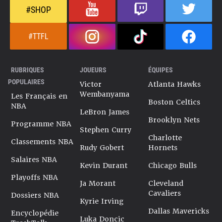
#SHOP
#TTFL
RUBRIQUES
JOUEURS
ÉQUIPES
POPULAIRES
Victor
Atlanta Hawks
Wembanyama
Les Français en
Boston Celtics
NBA
LeBron James
Brooklyn Nets
Programme NBA
Stephen Curry
Charlotte
Classements NBA
Rudy Gobert
Hornets
Salaires NBA
Kevin Durant
Chicago Bulls
Playoffs NBA
Ja Morant
Cleveland
Cavaliers
Dossiers NBA
Kyrie Irving
Dallas Mavericks
Encyclopédie
Luka Doncic