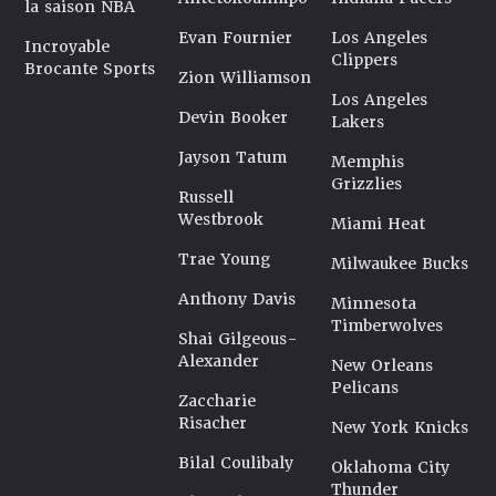
la saison NBA
Evan Fournier
Los Angeles
Incroyable
Clippers
Brocante Sports
Zion Williamson
Los Angeles
Devin Booker
Lakers
Jayson Tatum
Memphis
Grizzlies
Russell
Westbrook
Miami Heat
Trae Young
Milwaukee Bucks
Anthony Davis
Minnesota
Timberwolves
Shai Gilgeous-
Alexander
New Orleans
Pelicans
Zaccharie
Risacher
New York Knicks
Bilal Coulibaly
Oklahoma City
Thunder