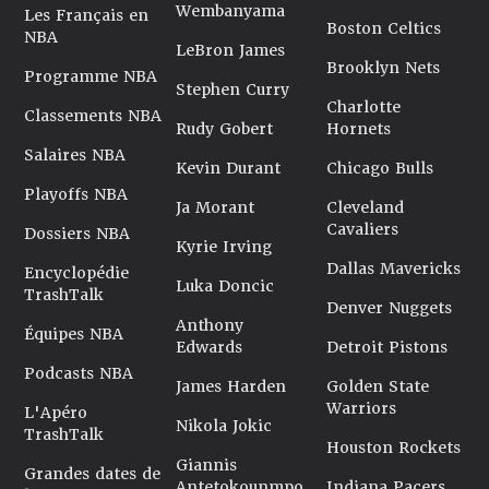
Wembanyama
Les Français en
Boston Celtics
NBA
LeBron James
Brooklyn Nets
Programme NBA
Stephen Curry
Charlotte
Classements NBA
Rudy Gobert
Hornets
Salaires NBA
Kevin Durant
Chicago Bulls
Playoffs NBA
Ja Morant
Cleveland
Cavaliers
Dossiers NBA
Kyrie Irving
Dallas Mavericks
Encyclopédie
Luka Doncic
TrashTalk
Denver Nuggets
Anthony
Équipes NBA
Edwards
Detroit Pistons
Podcasts NBA
James Harden
Golden State
Warriors
L'Apéro
Nikola Jokic
TrashTalk
Houston Rockets
Giannis
Grandes dates de
Antetokounmpo
Indiana Pacers