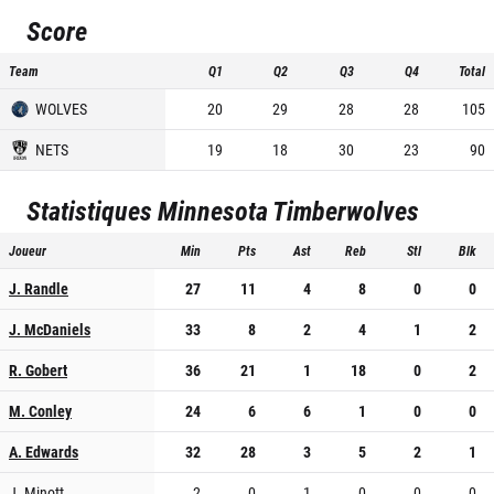
Score
Team
Q1
Q2
Q3
Q4
Total
WOLVES
20
29
28
28
105
NETS
19
18
30
23
90
Statistiques
Minnesota Timberwolves
Joueur
Min
Pts
Ast
Reb
Stl
Blk
J. Randle
27
11
4
8
0
0
J. McDaniels
33
8
2
4
1
2
R. Gobert
36
21
1
18
0
2
M. Conley
24
6
6
1
0
0
A. Edwards
32
28
3
5
2
1
J. Minott
2
0
1
0
0
0