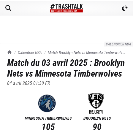
CALENDRIER NBA
TrashTalk Actu NBA
Calendrier NBA
Match
Brooklyn Nets
vs
Minnesota Timberwolves
Match du
03 avril 2025
:
Brooklyn
du
03/04/2025
Nets
vs
Minnesota Timberwolves
04 avril 2025 01:30
FR
MINNESOTA TIMBERWOLVES
BROOKLYN NETS
105
90