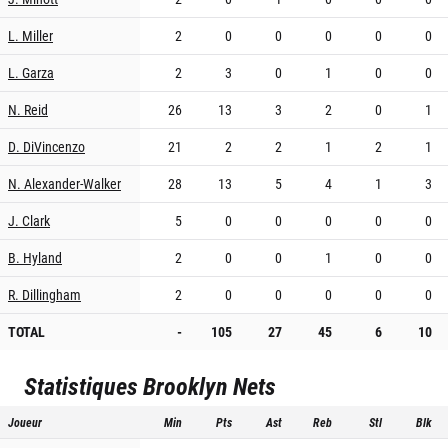
L. Miller
2
0
0
0
0
0
L. Garza
2
3
0
1
0
0
N. Reid
26
13
3
2
0
1
D. DiVincenzo
21
2
2
1
2
1
N. Alexander-Walker
28
13
5
4
1
3
J. Clark
5
0
0
0
0
0
B. Hyland
2
0
0
1
0
0
R. Dillingham
2
0
0
0
0
0
TOTAL
-
105
27
45
6
10
Statistiques
Brooklyn Nets
Joueur
Min
Pts
Ast
Reb
Stl
Blk