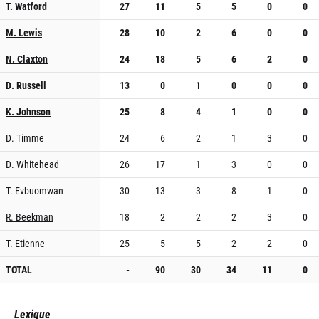
T. Watford
27
11
5
5
0
0
M. Lewis
28
10
2
6
0
0
N. Claxton
24
18
5
6
2
0
D. Russell
13
0
1
0
0
0
K. Johnson
25
8
4
1
0
0
D. Timme
24
6
2
1
3
0
D. Whitehead
26
17
1
3
0
0
T. Evbuomwan
30
13
3
8
1
0
R. Beekman
18
2
2
2
3
0
T. Etienne
25
5
5
2
2
0
TOTAL
-
90
30
34
11
0
Lexique