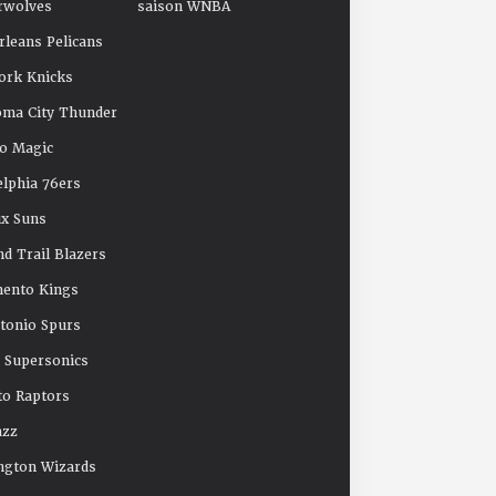
rwolves
saison WNBA
leans Pelicans
ork Knicks
oma City Thunder
o Magic
elphia 76ers
x Suns
nd Trail Blazers
mento Kings
tonio Spurs
e Supersonics
o Raptors
azz
ngton Wizards