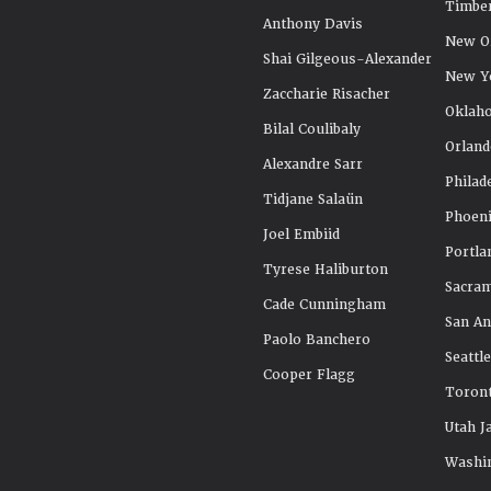
Timbe
Anthony Davis
New Or
Shai Gilgeous-Alexander
New Y
Zaccharie Risacher
Oklah
Bilal Coulibaly
Orland
Alexandre Sarr
Philad
Tidjane Salaün
Phoeni
Joel Embiid
Portla
Tyrese Haliburton
Sacra
Cade Cunningham
San An
Paolo Banchero
Seattl
Cooper Flagg
Toront
Utah J
Washi