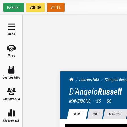
PARIER !
#SHOP
#TTFL
Menu
News
Équipes NBA
TrashTalk Actu NBA
Joueurs NBA
D'Angelo
Russe
D'Angelo
Russell
Joueurs NBA
MAVERICKS
·
#
5
·
SG
HOME
BIO
MATCHS
Classement