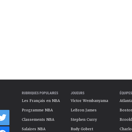
 ou à déjouer. Ses stats en Playoffs NBA sont
rieures à ce qu’il apporte en saison régulière. Pas
oueur qui ne répond pas présent quand on a le plus
ra jamais une superstar en NBA mais il reste un
ut faire des coups d’éclat dans un bon soir. Manque
ité et de gros efforts défensifs pour devenir la
-même. Ce sera peut-être avec les Mavericks, dans
l’ombre qui lui enlève pas mal de pression.
tobre 2025
RUBRIQUES POPULAIRES
JOUEURS
ÉQUIPES
Les Français en NBA
Victor Wembanyama
Atlant
Programme NBA
LeBron James
Boston
Classements NBA
Stephen Curry
Brookl
Salaires NBA
Rudy Gobert
Charlo