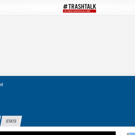
ll
STATS