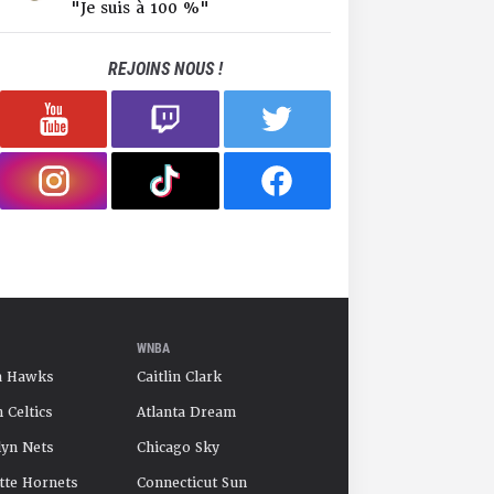
"Je suis à 100 %"
REJOINS NOUS !
WNBA
a Hawks
Caitlin Clark
 Celtics
Atlanta Dream
yn Nets
Chicago Sky
tte Hornets
Connecticut Sun