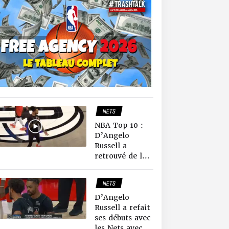
NETS
TOP TEN
NBA Top 10 :
D’Angelo
Russell a
retrouvé de la
glace dans son
sang !
NETS
NEWS NBA
D’Angelo
Russell a refait
ses débuts avec
les Nets avec