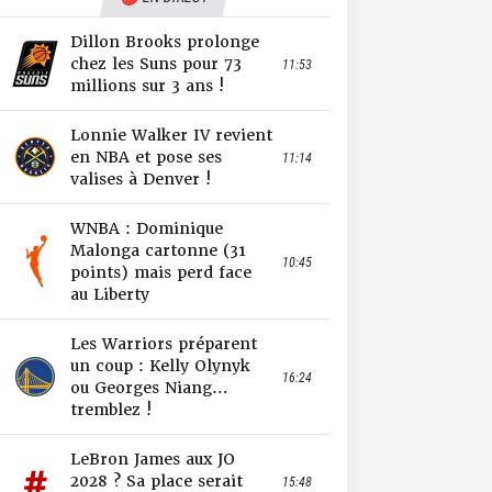
Dillon Brooks prolonge
chez les Suns pour 73
11:53
millions sur 3 ans !
Lonnie Walker IV revient
en NBA et pose ses
11:14
valises à Denver !
WNBA : Dominique
Malonga cartonne (31
10:45
points) mais perd face
au Liberty
Les Warriors préparent
un coup : Kelly Olynyk
16:24
ou Georges Niang…
tremblez !
LeBron James aux JO
2028 ? Sa place serait
15:48