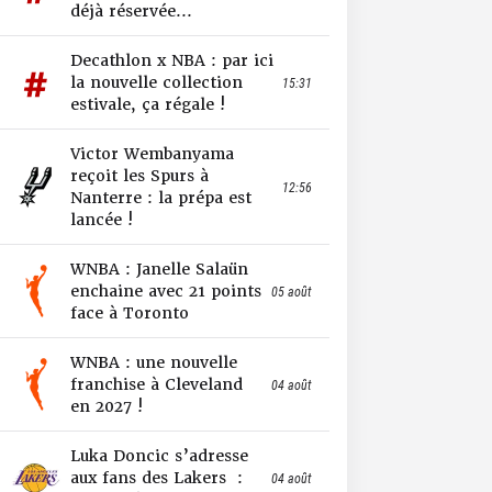
déjà réservée...
Decathlon x NBA : par ici
la nouvelle collection
15:31
estivale, ça régale !
Victor Wembanyama
reçoit les Spurs à
12:56
Nanterre : la prépa est
lancée !
WNBA : Janelle Salaün
enchaine avec 21 points
05 août
face à Toronto
WNBA : une nouvelle
franchise à Cleveland
04 août
en 2027 !
Luka Doncic s’adresse
aux fans des Lakers :
04 août