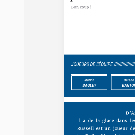
Bon coup !
JOUEURS DE L'ÉQUIPE
/////////////////
Marvin
Dalano
BAGLEY
BANTO
D’A
Il a de la glace dans l
Russell est un joueur d