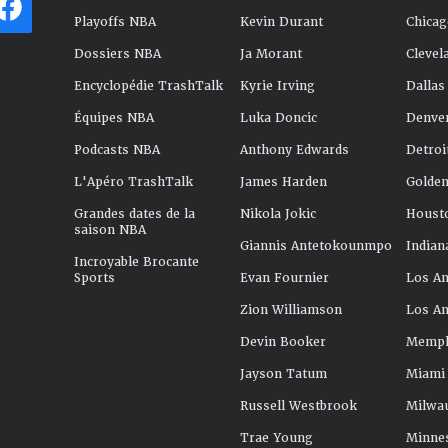
Playoffs NBA
Kevin Durant
Chicag
Dossiers NBA
Ja Morant
Clevel
Encyclopédie TrashTalk
Kyrie Irving
Dallas
Équipes NBA
Luka Doncic
Denve
Podcasts NBA
Anthony Edwards
Detroi
L'Apéro TrashTalk
James Harden
Golden
Grandes dates de la
Nikola Jokic
Houst
saison NBA
Giannis Antetokounmpo
Indian
Incroyable Brocante
Sports
Evan Fournier
Los An
Zion Williamson
Los An
Devin Booker
Memphi
Jayson Tatum
Miami
Russell Westbrook
Milwa
Trae Young
Minne