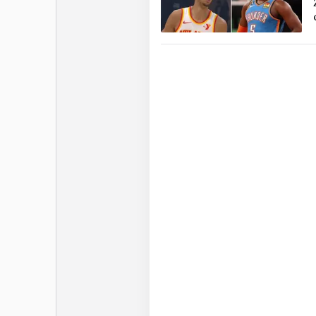
D’Angelo Ru
Surnommé “D-LO”, D’An
aussi bien au scoring qu’
de carrière, Russell s’
connu des progrès signif
de 35% durant sa saison
Des capacités qui lui on
scoring : son record perso
15 passes décisives d
Russell n’a jamais été 
pris pour cible par les 
joue que d’un côté du ter
Attendu comme l’un des 
n’a pas réussi à franchir
principaux défauts, en p
son faible leadership. 
lors des Playoffs NBA.
hausser leur niveau dans