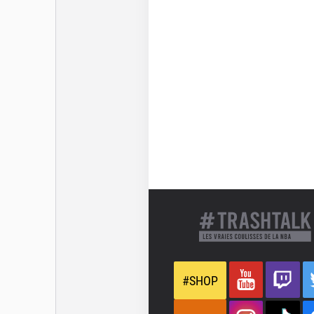
totalement disparaître
d’ailleurs largement infé
facile de croire en un j
besoin de lui.
D’Angelo Russell ne se
joueur talentueux qui pe
juste un peu de régular
meilleure version de lui
un rôle de lieutenant de 
Dernière mise à jour le 7 oc
#SHOP