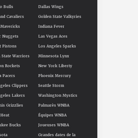
o Bulls
Dallas Wings
and Cavaliers
Golden State Valkyries
 Mavericks
Indiana Fever
r Nuggets
Las Vegas Aces
t Pistons
Los Angeles Sparks
 State Warriors
Minnesota Lynx
on Rockets
New York Liberty
a Pacers
Phoenix Mercury
geles Clippers
Seattle Storm
geles Lakers
Washington Mystics
s Grizzlies
Palmarès WNBA
 Heat
Équipes WNBA
ukee Bucks
Joueuses WNBA
sota
Grandes dates de la