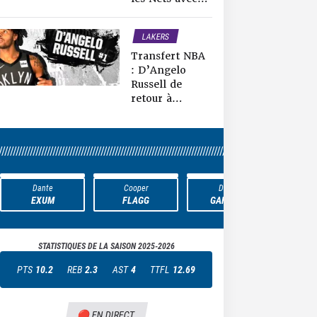
22 points et 8
passes
LAKERS
NETS
Transfert NBA
NEWS NBA
: D’Angelo
Russell de
retour à
Brooklyn,
Dorian
Finney-Smith
////////////////////////////////////////////////////////////////////////////////////////////////////////////////
aux Lakers !
Dante
Cooper
Daniel
J
EXUM
FLAGG
GAFFORD
H
STATISTIQUES DE LA SAISON
2025-2026
PTS
10.2
REB
2.3
AST
4
TTFL
12.69
🔴 EN DIRECT