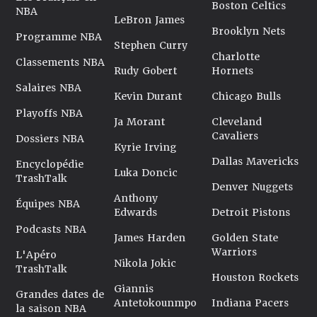
Boston Celtics
NBA
LeBron James
Brooklyn Nets
Programme NBA
Stephen Curry
Charlotte
Classements NBA
Rudy Gobert
Hornets
Salaires NBA
Kevin Durant
Chicago Bulls
Playoffs NBA
Ja Morant
Cleveland
Cavaliers
Dossiers NBA
Kyrie Irving
Dallas Mavericks
Encyclopédie
Luka Doncic
TrashTalk
Denver Nuggets
Anthony
Équipes NBA
Edwards
Detroit Pistons
Podcasts NBA
James Harden
Golden State
Warriors
L'Apéro
Nikola Jokic
TrashTalk
Houston Rockets
Giannis
Grandes dates de
Antetokounmpo
Indiana Pacers
la saison NBA