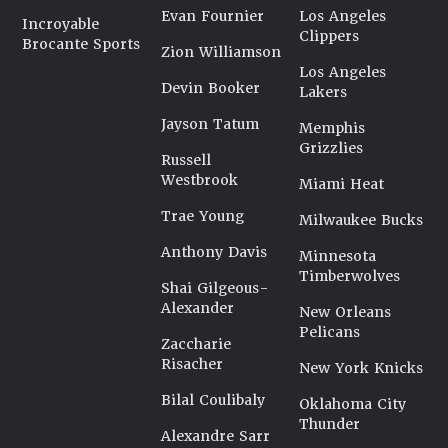
Evan Fournier
Los Angeles
Incroyable
Clippers
Brocante Sports
Zion Williamson
Los Angeles
Devin Booker
Lakers
Jayson Tatum
Memphis
Grizzlies
Russell
Westbrook
Miami Heat
Trae Young
Milwaukee Bucks
Anthony Davis
Minnesota
Timberwolves
Shai Gilgeous-
Alexander
New Orleans
Pelicans
Zaccharie
Risacher
New York Knicks
Bilal Coulibaly
Oklahoma City
Thunder
Alexandre Sarr