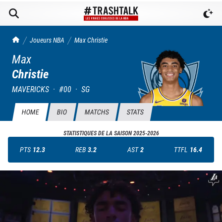
TrashTalk Actu NBA
Joueurs NBA
Max
Christie
Max
Christie
MAVERICKS
·
#
00
·
SG
HOME
BIO
MATCHS
STATS
STATISTIQUES DE LA SAISON
2025-2026
PTS
12.3
REB
3.2
AST
2
TTFL
16.4