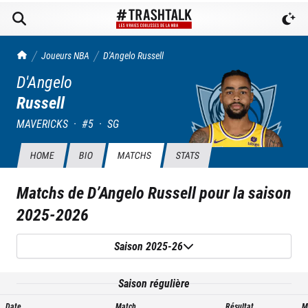
TrashTalk Actu NBA
Joueurs NBA
D'Angelo
Russell
D'Angelo
Russell
MAVERICKS
·
#
5
·
SG
HOME
BIO
MATCHS
STATS
Matchs de
D’Angelo Russell
pour la saison
2025-2026
Saison 2025-26
Saison régulière
Date
Match
Résultat
M