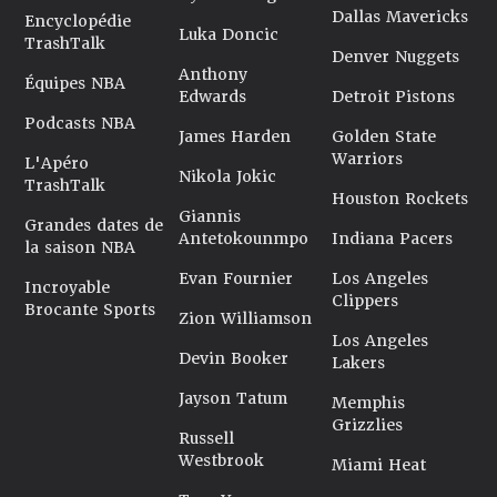
Dallas Mavericks
Encyclopédie
Luka Doncic
TrashTalk
Denver Nuggets
Anthony
Équipes NBA
Edwards
Detroit Pistons
Podcasts NBA
James Harden
Golden State
Warriors
L'Apéro
Nikola Jokic
TrashTalk
Houston Rockets
Giannis
Grandes dates de
Antetokounmpo
Indiana Pacers
la saison NBA
Evan Fournier
Los Angeles
Incroyable
Clippers
Brocante Sports
Zion Williamson
Los Angeles
Devin Booker
Lakers
Jayson Tatum
Memphis
Grizzlies
Russell
Westbrook
Miami Heat