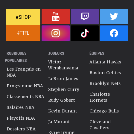
#SHOP
#TTFL
RUBRIQUES
JOUEURS
ÉQUIPES
POPULAIRES
Victor
Atlanta Hawks
Wembanyama
Les Français en
Boston Celtics
NBA
LeBron James
Brooklyn Nets
Programme NBA
Stephen Curry
Charlotte
Classements NBA
Rudy Gobert
Hornets
Salaires NBA
Kevin Durant
Chicago Bulls
Playoffs NBA
Ja Morant
Cleveland
Cavaliers
Dossiers NBA
Kyrie Irving