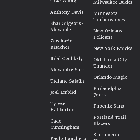
Trae Young
Milwaukee Bucks
Anthony Davis
Minnesota
Timberwolves
Shai Gilgeous-
Alexander
New Orleans
Pelicans
Zaccharie
Risacher
New York Knicks
Bilal Coulibaly
Oklahoma City
Thunder
Alexandre Sarr
Orlando Magic
Tidjane Salaün
Philadelphia
Joel Embiid
76ers
Tyrese
Phoenix Suns
Haliburton
Portland Trail
Cade
Blazers
Cunningham
Sacramento
Paolo Banchero