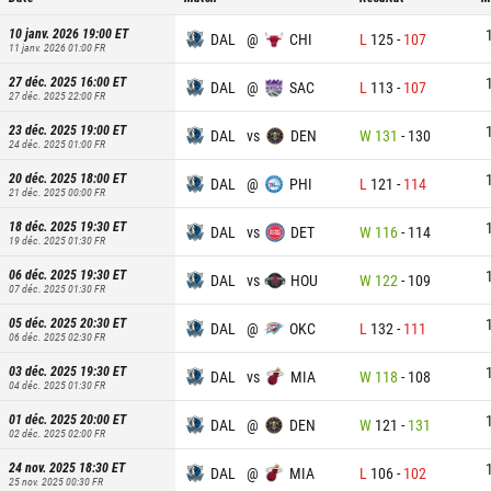
10 janv. 2026 19:00
ET
DAL
@
CHI
L
125
-
107
11 janv. 2026 01:00
FR
27 déc. 2025 16:00
ET
DAL
@
SAC
L
113
-
107
27 déc. 2025 22:00
FR
23 déc. 2025 19:00
ET
DAL
vs
DEN
W
131
-
130
24 déc. 2025 01:00
FR
20 déc. 2025 18:00
ET
DAL
@
PHI
L
121
-
114
21 déc. 2025 00:00
FR
18 déc. 2025 19:30
ET
DAL
vs
DET
W
116
-
114
19 déc. 2025 01:30
FR
06 déc. 2025 19:30
ET
DAL
vs
HOU
W
122
-
109
07 déc. 2025 01:30
FR
05 déc. 2025 20:30
ET
DAL
@
OKC
L
132
-
111
06 déc. 2025 02:30
FR
03 déc. 2025 19:30
ET
DAL
vs
MIA
W
118
-
108
04 déc. 2025 01:30
FR
01 déc. 2025 20:00
ET
DAL
@
DEN
W
121
-
131
02 déc. 2025 02:00
FR
24 nov. 2025 18:30
ET
DAL
@
MIA
L
106
-
102
25 nov. 2025 00:30
FR