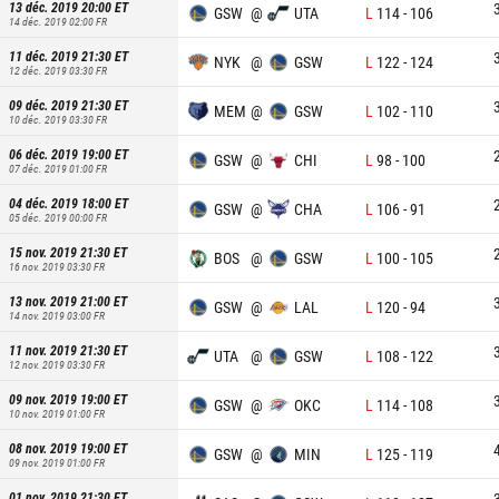
13 déc. 2019 20:00
ET
GSW
@
UTA
L
114
-
106
14 déc. 2019 02:00
FR
11 déc. 2019 21:30
ET
NYK
@
GSW
L
122
-
124
12 déc. 2019 03:30
FR
09 déc. 2019 21:30
ET
MEM
@
GSW
L
102
-
110
10 déc. 2019 03:30
FR
06 déc. 2019 19:00
ET
GSW
@
CHI
L
98
-
100
07 déc. 2019 01:00
FR
04 déc. 2019 18:00
ET
GSW
@
CHA
L
106
-
91
05 déc. 2019 00:00
FR
15 nov. 2019 21:30
ET
BOS
@
GSW
L
100
-
105
16 nov. 2019 03:30
FR
13 nov. 2019 21:00
ET
GSW
@
LAL
L
120
-
94
14 nov. 2019 03:00
FR
11 nov. 2019 21:30
ET
UTA
@
GSW
L
108
-
122
12 nov. 2019 03:30
FR
09 nov. 2019 19:00
ET
GSW
@
OKC
L
114
-
108
10 nov. 2019 01:00
FR
08 nov. 2019 19:00
ET
GSW
@
MIN
L
125
-
119
09 nov. 2019 01:00
FR
01 nov. 2019 21:30
ET