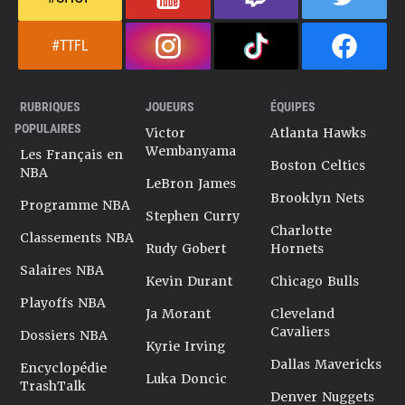
#TTFL
RUBRIQUES
JOUEURS
ÉQUIPES
POPULAIRES
Victor
Atlanta Hawks
Wembanyama
Les Français en
Boston Celtics
NBA
LeBron James
Brooklyn Nets
Programme NBA
Stephen Curry
Charlotte
Classements NBA
Rudy Gobert
Hornets
Salaires NBA
Kevin Durant
Chicago Bulls
Playoffs NBA
Ja Morant
Cleveland
Cavaliers
Dossiers NBA
Kyrie Irving
Dallas Mavericks
Encyclopédie
Luka Doncic
TrashTalk
Denver Nuggets