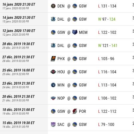
16 janv. 2020 21:30
ET
DEN
@
GSW
L
131
-
134
17 janv. 2020 03:30
FR
14 janv. 2020 21:30
ET
DAL
@
GSW
W
97
-
124
15 janv. 2020 03:30
FR
12 janv. 2020 17:00
ET
GSW
@
MEM
L
122
-
102
12 janv. 2020 23:00
FR
28 déc. 2019 19:30
ET
DAL
@
GSW
W
121
-
141
29 déc. 2019 01:30
FR
27 déc. 2019 21:30
ET
PHX
@
GSW
L
105
-
96
28 déc. 2019 03:30
FR
25 déc. 2019 16:00
ET
HOU
@
GSW
L
116
-
104
25 déc. 2019 22:00
FR
23 déc. 2019 21:30
ET
MIN
@
GSW
L
113
-
104
24 déc. 2019 03:30
FR
20 déc. 2019 21:30
ET
NOP
@
GSW
L
106
-
102
21 déc. 2019 03:30
FR
18 déc. 2019 21:00
ET
GSW
@
POR
L
122
-
112
19 déc. 2019 03:00
FR
15 déc. 2019 19:30
ET
SAC
@
GSW
L
79
-
100
16 déc. 2019 01:30
FR