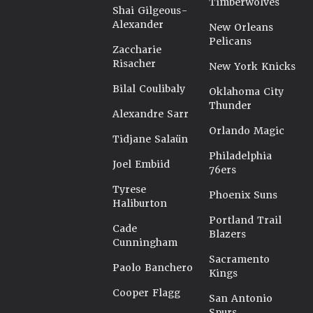
Timberwolves
Shai Gilgeous-
Alexander
New Orleans
Pelicans
Zaccharie
Risacher
New York Knicks
Bilal Coulibaly
Oklahoma City
Thunder
Alexandre Sarr
Orlando Magic
Tidjane Salaün
Philadelphia
Joel Embiid
76ers
Tyrese
Phoenix Suns
Haliburton
Portland Trail
Cade
Blazers
Cunningham
Sacramento
Paolo Banchero
Kings
Cooper Flagg
San Antonio
Spurs