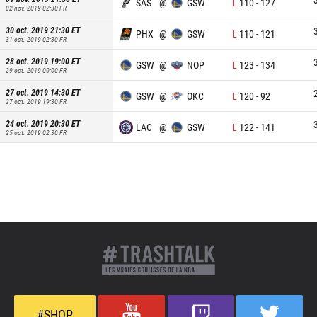
SAS
@
GSW
L
110
-
127
02 nov. 2019 02:30
FR
30 oct. 2019 21:30
ET
PHX
@
GSW
L
110
-
121
31 oct. 2019 02:30
FR
28 oct. 2019 19:00
ET
GSW
@
NOP
L
123
-
134
29 oct. 2019 00:00
FR
27 oct. 2019 14:30
ET
GSW
@
OKC
L
120
-
92
27 oct. 2019 19:30
FR
24 oct. 2019 20:30
ET
LAC
@
GSW
L
122
-
141
25 oct. 2019 02:30
FR
#SHOP