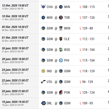
12 févr. 2020 19:00
ET
CHA
@
MIN
L
108
-
115
13 févr. 2020 01:00
FR
10 févr. 2020 18:30
ET
MIN
@
TOR
L
137
-
126
11 févr. 2020 00:30
FR
05 févr. 2020 18:30
ET
GSW
@
BKN
L
129
-
88
06 févr. 2020 00:30
FR
01 févr. 2020 19:00
ET
GSW
@
CLE
L
112
-
131
02 févr. 2020 01:00
FR
30 janv. 2020 19:00
ET
GSW
@
BOS
L
119
-
104
31 janv. 2020 01:00
FR
28 janv. 2020 18:00
ET
GSW
@
PHI
L
115
-
104
29 janv. 2020 00:00
FR
24 janv. 2020 21:30
ET
IND
@
GSW
L
118
-
129
25 janv. 2020 03:30
FR
22 janv. 2020 21:00
ET
UTA
@
GSW
L
96
-
129
23 janv. 2020 03:00
FR
20 janv. 2020 21:00
ET
GSW
@
POR
L
129
-
124
21 janv. 2020 03:00
FR
18 janv. 2020 19:30
ET
ORL
@
GSW
L
109
-
95
19 janv. 2020 01:30
FR