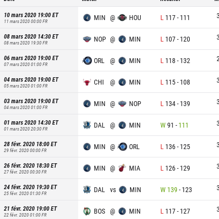
10 mars 2020 19:00
ET
MIN
@
HOU
L
117
-
111
11 mars 2020 00:00
FR
08 mars 2020 14:30
ET
NOP
@
MIN
L
107
-
120
08 mars 2020 19:30
FR
06 mars 2020 19:00
ET
ORL
@
MIN
L
118
-
132
07 mars 2020 01:00
FR
04 mars 2020 19:00
ET
CHI
@
MIN
L
115
-
108
05 mars 2020 01:00
FR
03 mars 2020 19:00
ET
MIN
@
NOP
L
134
-
139
04 mars 2020 01:00
FR
01 mars 2020 14:30
ET
DAL
@
MIN
W
91
-
111
01 mars 2020 20:30
FR
28 févr. 2020 18:00
ET
MIN
@
ORL
L
136
-
125
29 févr. 2020 00:00
FR
26 févr. 2020 18:30
ET
MIN
@
MIA
L
126
-
129
27 févr. 2020 00:30
FR
24 févr. 2020 19:30
ET
DAL
vs
MIN
W
139
-
123
25 févr. 2020 01:30
FR
21 févr. 2020 19:00
ET
BOS
@
MIN
L
117
-
127
22 févr. 2020 01:00
FR