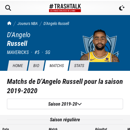
TrashTalk Actu NBA
Joueurs NBA
D'Angelo
Russell
D'Angelo
Russell
MAVERICKS
·
#
5
·
SG
HOME
BIO
MATCHS
STATS
Matchs de
D’Angelo Russell
pour la saison
2019-2020
Saison 2019-20
Saison régulière
Date
Match
Résultat
M