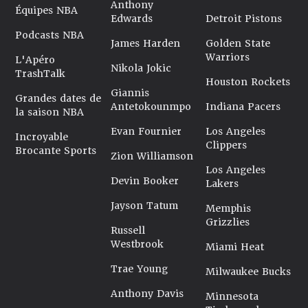
Anthony
Équipes NBA
Edwards
Detroit Pistons
Podcasts NBA
James Harden
Golden State
Warriors
L'Apéro
Nikola Jokic
TrashTalk
Houston Rockets
Giannis
Grandes dates de
Antetokounmpo
Indiana Pacers
la saison NBA
Evan Fournier
Los Angeles
Incroyable
Clippers
Brocante Sports
Zion Williamson
Los Angeles
Devin Booker
Lakers
Jayson Tatum
Memphis
Grizzlies
Russell
Westbrook
Miami Heat
Trae Young
Milwaukee Bucks
Anthony Davis
Minnesota