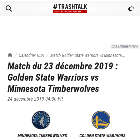
CALENDRIER NBA
TrashTalk Actu NBA
Calendrier NBA
Match
Golden State Warriors
vs
Minnesota
Match du
23 décembre 2019
:
Timberwolves
du
23/12/2019
Golden State Warriors
vs
Minnesota Timberwolves
24 décembre 2019 04:30
FR
MINNESOTA TIMBERWOLVES
GOLDEN STATE WARRIORS