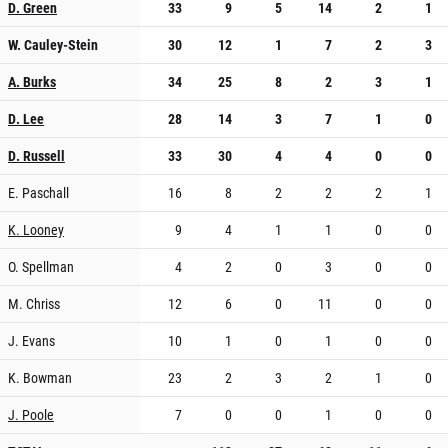
D. Green
33
9
5
14
2
1
W. Cauley-Stein
30
12
1
7
2
3
A. Burks
34
25
8
2
3
1
D. Lee
28
14
3
7
1
0
D. Russell
33
30
4
4
0
0
E. Paschall
16
8
2
2
2
1
K. Looney
9
4
1
1
0
0
O. Spellman
4
2
0
3
0
0
M. Chriss
12
6
0
11
0
0
J. Evans
10
1
0
1
0
0
K. Bowman
23
2
3
2
1
0
J. Poole
7
0
0
1
0
0