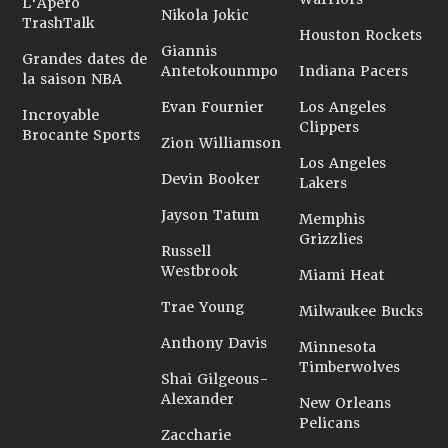
L'Apéro
Nikola Jokic
TrashTalk
Houston Rockets
Giannis
Grandes dates de
Antetokounmpo
Indiana Pacers
la saison NBA
Evan Fournier
Los Angeles
Incroyable
Clippers
Brocante Sports
Zion Williamson
Los Angeles
Devin Booker
Lakers
Jayson Tatum
Memphis
Grizzlies
Russell
Westbrook
Miami Heat
Trae Young
Milwaukee Bucks
Anthony Davis
Minnesota
Timberwolves
Shai Gilgeous-
Alexander
New Orleans
Pelicans
Zaccharie