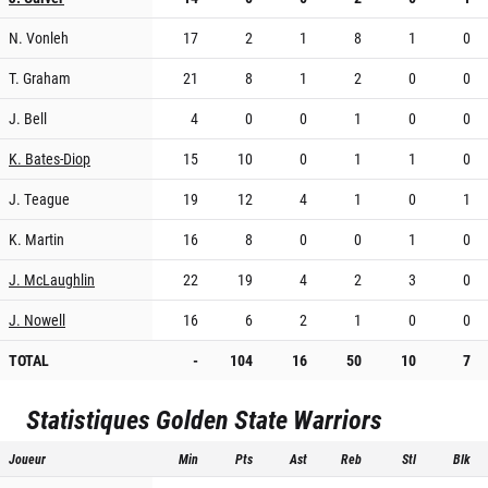
N. Vonleh
17
2
1
8
1
0
T. Graham
21
8
1
2
0
0
J. Bell
4
0
0
1
0
0
K. Bates-Diop
15
10
0
1
1
0
J. Teague
19
12
4
1
0
1
K. Martin
16
8
0
0
1
0
J. McLaughlin
22
19
4
2
3
0
J. Nowell
16
6
2
1
0
0
TOTAL
-
104
16
50
10
7
Statistiques
Golden State Warriors
Joueur
Min
Pts
Ast
Reb
Stl
Blk