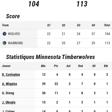
104
113
Score
Team
Q1
Q2
Q3
Q4
Total
WOLVES
22
21
24
37
104
WARRIORS
22
35
27
29
113
Statistiques
Minnesota Timberwolves
Joueur
Min
Pts
Ast
Reb
Stl
Blk
R. Covington
12
4
0
4
0
2
A. Wiggins
39
22
2
7
0
1
G. Dieng
30
11
1
8
3
1
J. Okogie
15
2
1
3
1
1
J. Culver
14
0
0
2
0
1