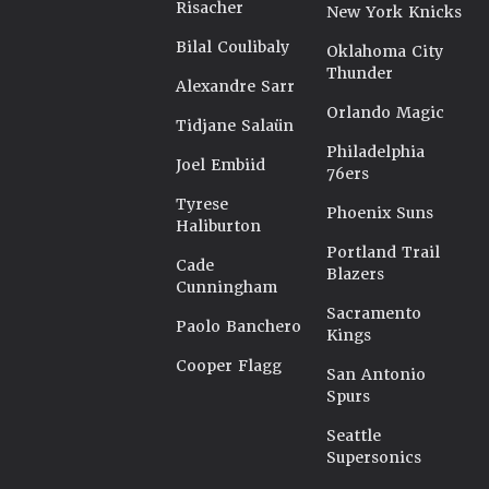
Risacher
New York Knicks
Bilal Coulibaly
Oklahoma City
Thunder
Alexandre Sarr
Orlando Magic
Tidjane Salaün
Philadelphia
Joel Embiid
76ers
Tyrese
Phoenix Suns
Haliburton
Portland Trail
Cade
Blazers
Cunningham
Sacramento
Paolo Banchero
Kings
Cooper Flagg
San Antonio
Spurs
Seattle
Supersonics