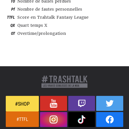
TO
Nombre de balles perdues
Pf
Nombre de fautes personnelles
TTFL
Score en Trahtalk Fantasy League
QX
Quart temps X
OT
Overtime/prolongation
#SHOP
#TTFL