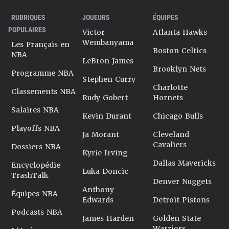
RUBRIQUES
JOUEURS
ÉQUIPES
POPULAIRES
Victor
Atlanta Hawks
Wembanyama
Les Français en
Boston Celtics
NBA
LeBron James
Brooklyn Nets
Programme NBA
Stephen Curry
Charlotte
Classements NBA
Rudy Gobert
Hornets
Salaires NBA
Kevin Durant
Chicago Bulls
Playoffs NBA
Ja Morant
Cleveland
Cavaliers
Dossiers NBA
Kyrie Irving
Dallas Mavericks
Encyclopédie
Luka Doncic
TrashTalk
Denver Nuggets
Anthony
Équipes NBA
Edwards
Detroit Pistons
Podcasts NBA
James Harden
Golden State
Warriors