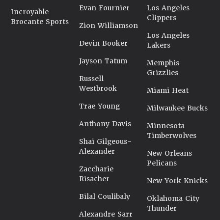
Evan Fournier
Los Angeles
Incroyable
Clippers
Brocante Sports
Zion Williamson
Los Angeles
Devin Booker
Lakers
Jayson Tatum
Memphis
Grizzlies
Russell
Westbrook
Miami Heat
Trae Young
Milwaukee Bucks
Anthony Davis
Minnesota
Timberwolves
Shai Gilgeous-
Alexander
New Orleans
Pelicans
Zaccharie
Risacher
New York Knicks
Bilal Coulibaly
Oklahoma City
Thunder
Alexandre Sarr