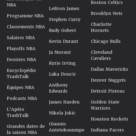
Boston Celtics
NBA
LeBron James
Brooklyn Nets
Programme NBA
Stephen Curry
Charlotte
Classements NBA
Rudy Gobert
Hornets
Salaires NBA
Kevin Durant
Chicago Bulls
Playoffs NBA
Ja Morant
Cleveland
Cavaliers
Dossiers NBA
Kyrie Irving
Dallas Mavericks
Encyclopédie
Luka Doncic
TrashTalk
Denver Nuggets
Anthony
Équipes NBA
Edwards
Detroit Pistons
Podcasts NBA
James Harden
Golden State
Warriors
L'Apéro
Nikola Jokic
TrashTalk
Houston Rockets
Giannis
Grandes dates de
Antetokounmpo
Indiana Pacers
la saison NBA