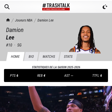
TrashTalk Actu NBA
Joueurs NBA
Damion
Lee
Damion
Lee
#
10
·
SG
HOME
BIO
MATCHS
STATS
STATISTIQUES DE LA SAISON
2025-2026
PTS
6
REB
4
AST
--
TTFL
6