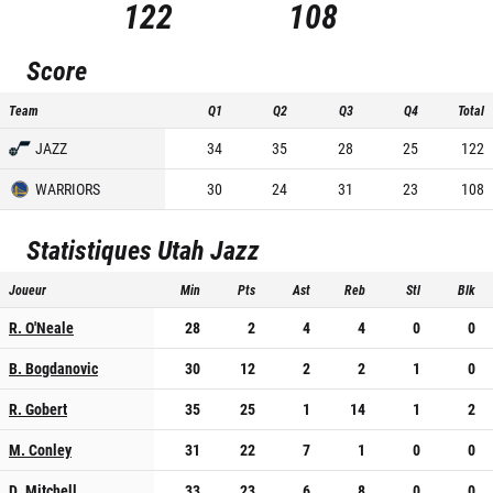
122
108
Score
Team
Q1
Q2
Q3
Q4
Total
JAZZ
34
35
28
25
122
WARRIORS
30
24
31
23
108
Statistiques
Utah Jazz
Joueur
Min
Pts
Ast
Reb
Stl
Blk
R. O'Neale
28
2
4
4
0
0
B. Bogdanovic
30
12
2
2
1
0
R. Gobert
35
25
1
14
1
2
M. Conley
31
22
7
1
0
0
D. Mitchell
33
23
6
8
0
0