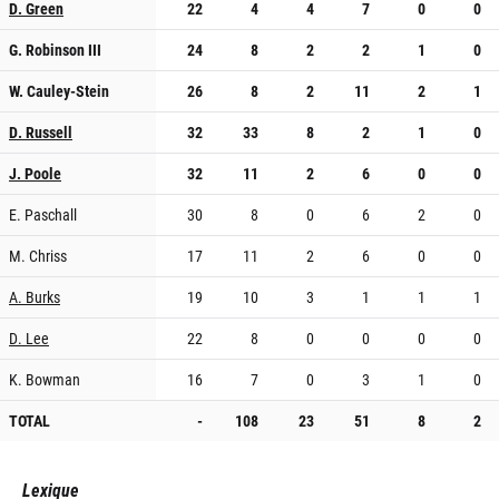
D. Green
22
4
4
7
0
0
G. Robinson III
24
8
2
2
1
0
W. Cauley-Stein
26
8
2
11
2
1
D. Russell
32
33
8
2
1
0
J. Poole
32
11
2
6
0
0
E. Paschall
30
8
0
6
2
0
M. Chriss
17
11
2
6
0
0
A. Burks
19
10
3
1
1
1
D. Lee
22
8
0
0
0
0
K. Bowman
16
7
0
3
1
0
TOTAL
-
108
23
51
8
2
Lexique