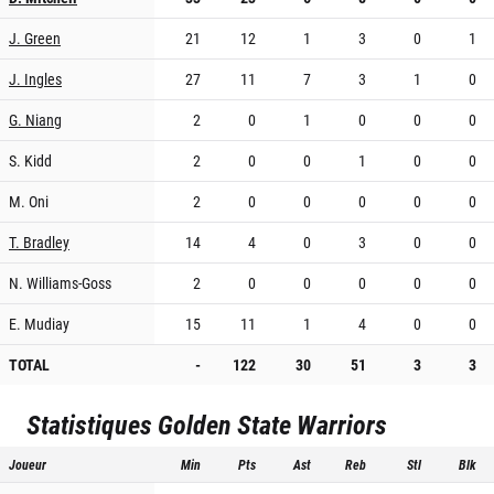
J. Green
21
12
1
3
0
1
J. Ingles
27
11
7
3
1
0
G. Niang
2
0
1
0
0
0
S. Kidd
2
0
0
1
0
0
M. Oni
2
0
0
0
0
0
T. Bradley
14
4
0
3
0
0
N. Williams-Goss
2
0
0
0
0
0
E. Mudiay
15
11
1
4
0
0
TOTAL
-
122
30
51
3
3
Statistiques
Golden State Warriors
Joueur
Min
Pts
Ast
Reb
Stl
Blk