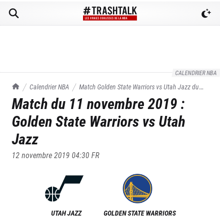
CALENDRIER NBA
TrashTalk Actu NBA
Calendrier NBA
Match
Golden State Warriors
vs
Utah Jazz
du
Match du
11 novembre 2019
:
11/11/2019
Golden State Warriors
vs
Utah
Jazz
12 novembre 2019 04:30
FR
UTAH JAZZ
GOLDEN STATE WARRIORS