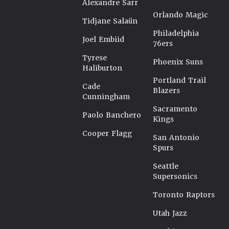
Alexandre Sarr
Orlando Magic
Tidjane Salaün
Philadelphia
Joel Embiid
76ers
Tyrese
Phoenix Suns
Haliburton
Portland Trail
Cade
Blazers
Cunningham
Sacramento
Paolo Banchero
Kings
Cooper Flagg
San Antonio
Spurs
Seattle
Supersonics
Toronto Raptors
Utah Jazz