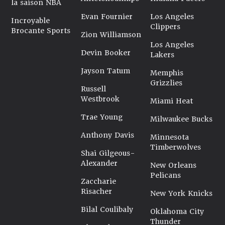
la saison NBA
Evan Fournier
Los Angeles
Incroyable
Clippers
Brocante Sports
Zion Williamson
Los Angeles
Devin Booker
Lakers
Jayson Tatum
Memphis
Grizzlies
Russell
Westbrook
Miami Heat
Trae Young
Milwaukee Bucks
Anthony Davis
Minnesota
Timberwolves
Shai Gilgeous-
Alexander
New Orleans
Pelicans
Zaccharie
Risacher
New York Knicks
Bilal Coulibaly
Oklahoma City
Thunder