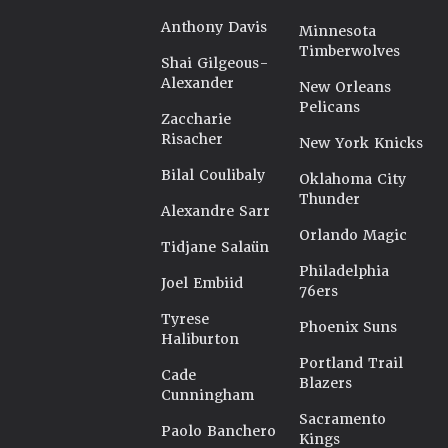
Anthony Davis
Minnesota
Timberwolves
Shai Gilgeous-
Alexander
New Orleans
Pelicans
Zaccharie
Risacher
New York Knicks
Bilal Coulibaly
Oklahoma City
Thunder
Alexandre Sarr
Orlando Magic
Tidjane Salaün
Philadelphia
Joel Embiid
76ers
Tyrese
Phoenix Suns
Haliburton
Portland Trail
Cade
Blazers
Cunningham
Sacramento
Paolo Banchero
Kings