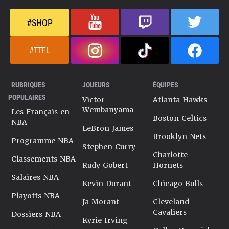
Dernière mise à jour le 20 octobre 2025
#SHOP
#TTFL
RUBRIQUES
JOUEURS
ÉQUIPES
POPULAIRES
Victor
Atlanta Hawks
Wembanyama
Les Français en
Boston Celtics
NBA
LeBron James
Brooklyn Nets
Programme NBA
Stephen Curry
Charlotte
Classements NBA
Rudy Gobert
Hornets
Salaires NBA
Kevin Durant
Chicago Bulls
Playoffs NBA
Ja Morant
Cleveland
Cavaliers
Dossiers NBA
Kyrie Irving