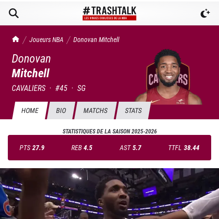
TrashTalk Actu NBA
Joueurs NBA
Donovan
Mitchell
Donovan
Mitchell
CAVALIERS
·
#
45
·
SG
HOME
BIO
MATCHS
STATS
STATISTIQUES DE LA SAISON
2025-2026
PTS
27.9
REB
4.5
AST
5.7
TTFL
38.44