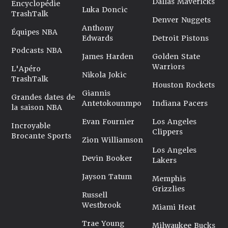
Dallas Mavericks
Encyclopédie
Luka Doncic
TrashTalk
Denver Nuggets
Anthony
Équipes NBA
Edwards
Detroit Pistons
Podcasts NBA
James Harden
Golden State
Warriors
L'Apéro
Nikola Jokic
TrashTalk
Houston Rockets
Giannis
Grandes dates de
Antetokounmpo
Indiana Pacers
la saison NBA
Evan Fournier
Los Angeles
Incroyable
Clippers
Brocante Sports
Zion Williamson
Los Angeles
Devin Booker
Lakers
Jayson Tatum
Memphis
Grizzlies
Russell
Westbrook
Miami Heat
Trae Young
Milwaukee Bucks