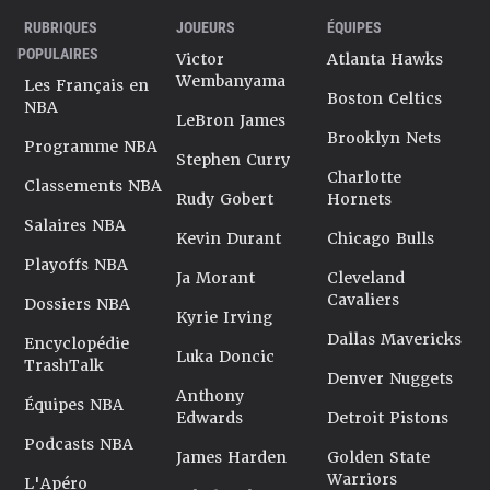
RUBRIQUES
JOUEURS
ÉQUIPES
POPULAIRES
Victor
Atlanta Hawks
Wembanyama
Les Français en
Boston Celtics
NBA
LeBron James
Brooklyn Nets
Programme NBA
Stephen Curry
Charlotte
Classements NBA
Rudy Gobert
Hornets
Salaires NBA
Kevin Durant
Chicago Bulls
Playoffs NBA
Ja Morant
Cleveland
Cavaliers
Dossiers NBA
Kyrie Irving
Dallas Mavericks
Encyclopédie
Luka Doncic
TrashTalk
Denver Nuggets
Anthony
Équipes NBA
Edwards
Detroit Pistons
Podcasts NBA
James Harden
Golden State
Warriors
L'Apéro