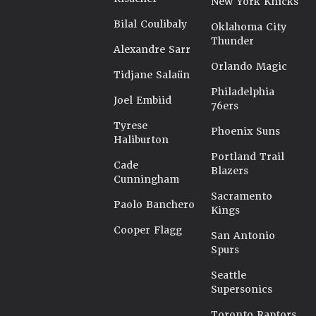
New York Knicks
Bilal Coulibaly
Oklahoma City
Thunder
Alexandre Sarr
Orlando Magic
Tidjane Salaün
Philadelphia
Joel Embiid
76ers
Tyrese
Phoenix Suns
Haliburton
Portland Trail
Cade
Blazers
Cunningham
Sacramento
Paolo Banchero
Kings
Cooper Flagg
San Antonio
Spurs
Seattle
Supersonics
Toronto Raptors