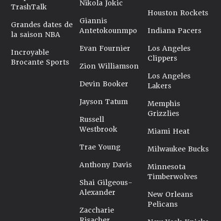
Nikola Jokic
TrashTalk
Houston Rockets
Giannis
Grandes dates de
Antetokounmpo
Indiana Pacers
la saison NBA
Evan Fournier
Los Angeles
Incroyable
Clippers
Brocante Sports
Zion Williamson
Los Angeles
Devin Booker
Lakers
Jayson Tatum
Memphis
Grizzlies
Russell
Westbrook
Miami Heat
Trae Young
Milwaukee Bucks
Anthony Davis
Minnesota
Timberwolves
Shai Gilgeous-
Alexander
New Orleans
Pelicans
Zaccharie
Risacher