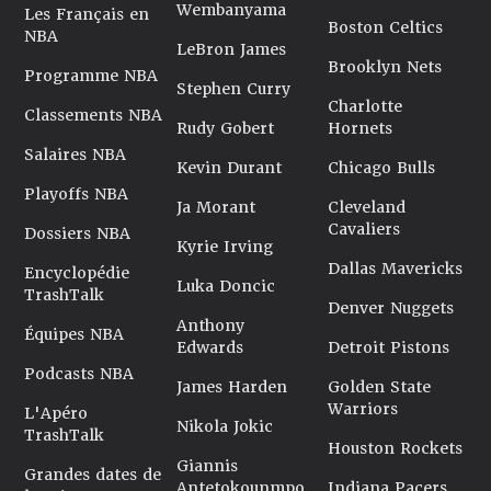
Wembanyama
Les Français en
Boston Celtics
NBA
LeBron James
Brooklyn Nets
Programme NBA
Stephen Curry
Charlotte
Classements NBA
Rudy Gobert
Hornets
Salaires NBA
Kevin Durant
Chicago Bulls
Playoffs NBA
Ja Morant
Cleveland
Cavaliers
Dossiers NBA
Kyrie Irving
Dallas Mavericks
Encyclopédie
Luka Doncic
TrashTalk
Denver Nuggets
Anthony
Équipes NBA
Edwards
Detroit Pistons
Podcasts NBA
James Harden
Golden State
Warriors
L'Apéro
Nikola Jokic
TrashTalk
Houston Rockets
Giannis
Grandes dates de
Antetokounmpo
Indiana Pacers