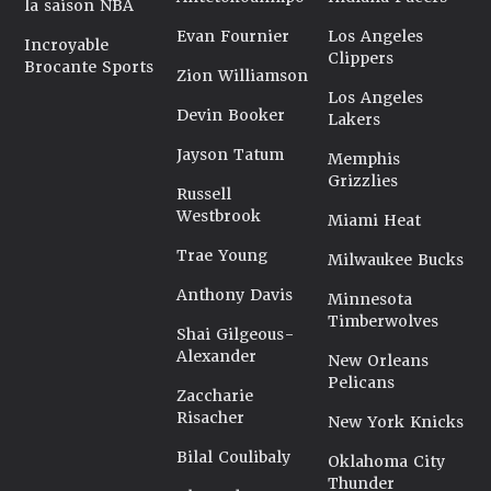
la saison NBA
Evan Fournier
Los Angeles
Incroyable
Clippers
Brocante Sports
Zion Williamson
Los Angeles
Devin Booker
Lakers
Jayson Tatum
Memphis
Grizzlies
Russell
Westbrook
Miami Heat
Trae Young
Milwaukee Bucks
Anthony Davis
Minnesota
Timberwolves
Shai Gilgeous-
Alexander
New Orleans
Pelicans
Zaccharie
Risacher
New York Knicks
Bilal Coulibaly
Oklahoma City
Thunder