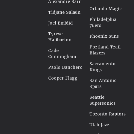
Alexandre Sarr
Orlando Magic
Tidjane Salaün
Philadelphia
Joel Embiid
76ers
Tyrese
Phoenix Suns
Haliburton
Portland Trail
Cade
Blazers
Cunningham
Sacramento
Paolo Banchero
Kings
Cooper Flagg
San Antonio
Spurs
Seattle
Supersonics
Toronto Raptors
Utah Jazz