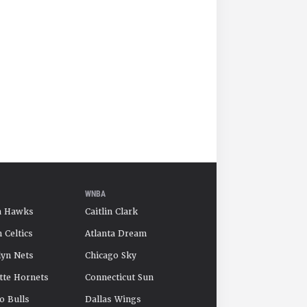
WNBA
a Hawks
Caitlin Clark
 Celtics
Atlanta Dream
yn Nets
Chicago Sky
tte Hornets
Connecticut Sun
o Bulls
Dallas Wings