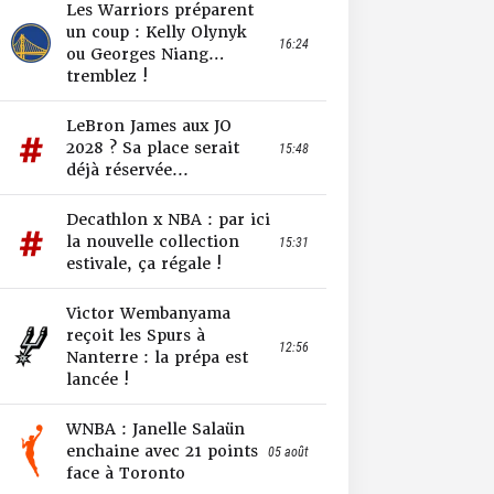
Les Warriors préparent
un coup : Kelly Olynyk
16:24
ou Georges Niang…
tremblez !
LeBron James aux JO
2028 ? Sa place serait
15:48
déjà réservée...
Decathlon x NBA : par ici
la nouvelle collection
15:31
estivale, ça régale !
Victor Wembanyama
reçoit les Spurs à
12:56
Nanterre : la prépa est
lancée !
WNBA : Janelle Salaün
enchaine avec 21 points
05 août
face à Toronto