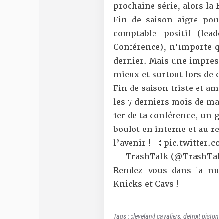
prochaine série, alors la
Fin de saison aigre pou
comptable positif (le
Conférence), n’importe q
dernier. Mais une impress
mieux et surtout lors de 
Fin de saison triste et am
les 7 derniers mois de ma
1er de ta conférence, un 
boulot en interne et au r
l’avenir ! 👏
pic.twitter.
— TrashTalk (@TrashTal
Rendez-vous dans la nu
Knicks et Cavs !
Tags :
cleveland cavaliers
,
detroit piston