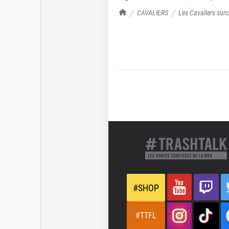
TrashTalk Actu NBA
CAVALIERS
Les Cavaliers surc
#SHOP
#TTFL