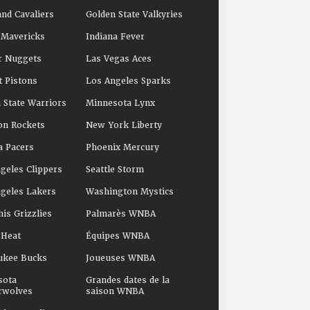
and Cavaliers
Golden State Valkyries
 Mavericks
Indiana Fever
r Nuggets
Las Vegas Aces
t Pistons
Los Angeles Sparks
 State Warriors
Minnesota Lynx
on Rockets
New York Liberty
a Pacers
Phoenix Mercury
geles Clippers
Seattle Storm
geles Lakers
Washington Mystics
s Grizzlies
Palmarès WNBA
 Heat
Équipes WNBA
ukee Bucks
Joueuses WNBA
sota
Grandes dates de la
rwolves
saison WNBA