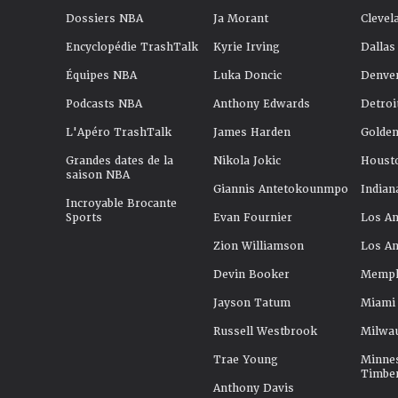
Dossiers NBA
Ja Morant
Clevel
Encyclopédie TrashTalk
Kyrie Irving
Dallas
Équipes NBA
Luka Doncic
Denve
Podcasts NBA
Anthony Edwards
Detroi
L'Apéro TrashTalk
James Harden
Golden
Grandes dates de la
Nikola Jokic
Houst
saison NBA
Giannis Antetokounmpo
Indian
Incroyable Brocante
Sports
Evan Fournier
Los An
Zion Williamson
Los An
Devin Booker
Memphi
Jayson Tatum
Miami
Russell Westbrook
Milwa
Trae Young
Minne
Timbe
Anthony Davis