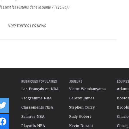
lassent les Pistons dans le Game 7 (125-94) !
VOIR TOUTES LES NEWS
RUBRIQUES POPULAIRES
JOUEURS
ÉQUIPES
Les Français en NBA
Victor Wembanyama
Atlant
Programme NBA
LeBron James
Boston
Classements NBA
Stephen Curry
Brookl
Salaires NBA
Rudy Gobert
Charlo
Playoffs NBA
Kevin Durant
Chicag