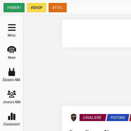
PARIER !
#SHOP
#TTFL
Menu
News
Équipes NBA
Joueurs NBA
CAVALIERS
PISTONS
Classement