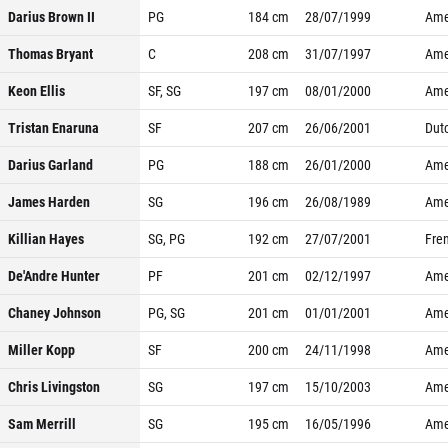
Darius Brown II
PG
184
cm
28/07/1999
Ame
Thomas Bryant
C
208
cm
31/07/1997
Ame
Keon Ellis
SF, SG
197
cm
08/01/2000
Ame
Tristan Enaruna
SF
207
cm
26/06/2001
Dut
Darius Garland
PG
188
cm
26/01/2000
Ame
James Harden
SG
196
cm
26/08/1989
Ame
Killian Hayes
SG, PG
192
cm
27/07/2001
Fre
De'Andre Hunter
PF
201
cm
02/12/1997
Ame
Chaney Johnson
PG, SG
201
cm
01/01/2001
Ame
Miller Kopp
SF
200
cm
24/11/1998
Ame
Chris Livingston
SG
197
cm
15/10/2003
Ame
Sam Merrill
SG
195
cm
16/05/1996
Ame