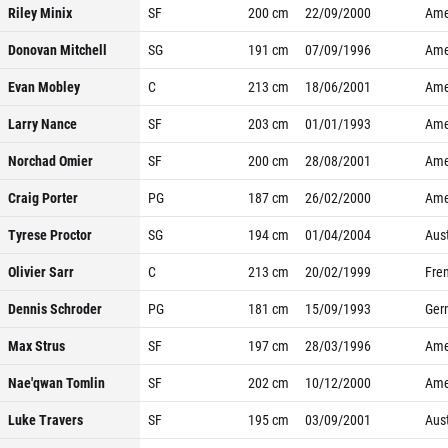
Riley Minix
SF
200
cm
22/09/2000
Ame
Donovan Mitchell
SG
191
cm
07/09/1996
Ame
Evan Mobley
C
213
cm
18/06/2001
Ame
Larry Nance
SF
203
cm
01/01/1993
Ame
Norchad Omier
SF
200
cm
28/08/2001
Ame
Craig Porter
PG
187
cm
26/02/2000
Ame
Tyrese Proctor
SG
194
cm
01/04/2004
Aust
Olivier Sarr
C
213
cm
20/02/1999
Fre
Dennis Schroder
PG
181
cm
15/09/1993
Ger
Max Strus
SF
197
cm
28/03/1996
Ame
Nae'qwan Tomlin
SF
202
cm
10/12/2000
Ame
Luke Travers
SF
195
cm
03/09/2001
Aust