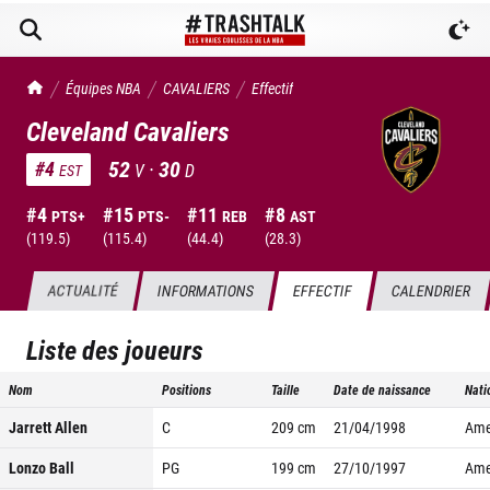
TrashTalk Actu NBA
Équipes NBA
CAVALIERS
Effectif
Cleveland Cavaliers
52
·
30
#
4
V
D
EST
#
4
#
15
#
11
#
8
PTS+
PTS-
REB
AST
(
119.5
)
(
115.4
)
(
44.4
)
(
28.3
)
ACTUALITÉ
INFORMATIONS
EFFECTIF
CALENDRIER
Liste des joueurs
Nom
Positions
Taille
Date de naissance
Nati
Jarrett Allen
C
209
cm
21/04/1998
Ame
Lonzo Ball
PG
199
cm
27/10/1997
Ame