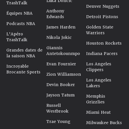
Luka Doncic
TrashTalk
Denver Nuggets
Anthony
Équipes NBA
Edwards
Detroit Pistons
Podcasts NBA
James Harden
Golden State
Warriors
L'Apéro
Nikola Jokic
TrashTalk
Houston Rockets
Giannis
Grandes dates de
Antetokounmpo
Indiana Pacers
la saison NBA
Evan Fournier
Los Angeles
Incroyable
Clippers
Brocante Sports
Zion Williamson
Los Angeles
Devin Booker
Lakers
Jayson Tatum
Memphis
Grizzlies
Russell
Westbrook
Miami Heat
Trae Young
Milwaukee Bucks