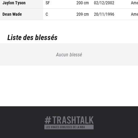
Jaylon Tyson
SF
200
cm
02/12/2002
Ame
Dean Wade
C
209
cm
20/11/1996
Ame
Liste des blessés
Aucun blessé