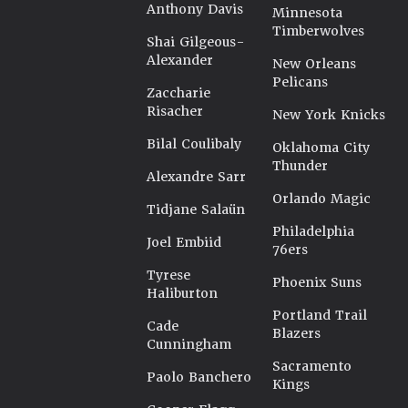
Anthony Davis
Minnesota
Timberwolves
Shai Gilgeous-
Alexander
New Orleans
Pelicans
Zaccharie
Risacher
New York Knicks
Bilal Coulibaly
Oklahoma City
Thunder
Alexandre Sarr
Orlando Magic
Tidjane Salaün
Philadelphia
Joel Embiid
76ers
Tyrese
Phoenix Suns
Haliburton
Portland Trail
Cade
Blazers
Cunningham
Sacramento
Paolo Banchero
Kings