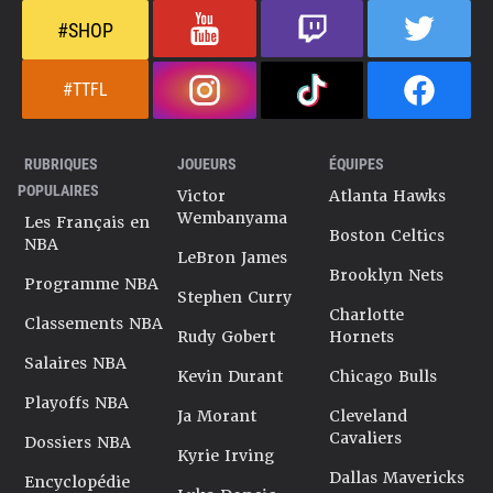
#SHOP
#TTFL
RUBRIQUES
JOUEURS
ÉQUIPES
POPULAIRES
Victor
Atlanta Hawks
Wembanyama
Les Français en
Boston Celtics
NBA
LeBron James
Brooklyn Nets
Programme NBA
Stephen Curry
Charlotte
Classements NBA
Rudy Gobert
Hornets
Salaires NBA
Kevin Durant
Chicago Bulls
Playoffs NBA
Ja Morant
Cleveland
Cavaliers
Dossiers NBA
Kyrie Irving
Dallas Mavericks
Encyclopédie