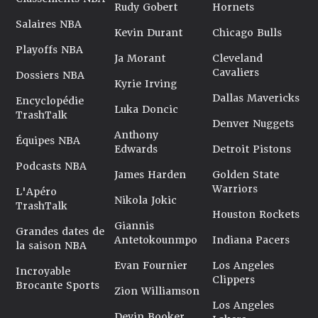
Rudy Gobert
Hornets
Salaires NBA
Kevin Durant
Chicago Bulls
Playoffs NBA
Ja Morant
Cleveland
Cavaliers
Dossiers NBA
Kyrie Irving
Dallas Mavericks
Encyclopédie
Luka Doncic
TrashTalk
Denver Nuggets
Anthony
Équipes NBA
Edwards
Detroit Pistons
Podcasts NBA
James Harden
Golden State
Warriors
L'Apéro
Nikola Jokic
TrashTalk
Houston Rockets
Giannis
Grandes dates de
Antetokounmpo
Indiana Pacers
la saison NBA
Evan Fournier
Los Angeles
Incroyable
Clippers
Brocante Sports
Zion Williamson
Los Angeles
Devin Booker