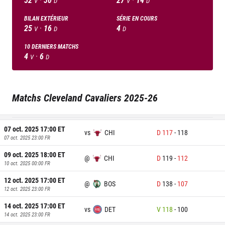
V
D
V
D
BILAN EXTÉRIEUR
SÉRIE EN COURS
25
·
16
4
V
D
D
10
DERNIERS MATCHS
4
·
6
V
D
Matchs
Cleveland Cavaliers
2025-26
07 oct. 2025 17:00
ET
vs
CHI
D
117
-
118
07 oct. 2025 23:00
FR
09 oct. 2025 18:00
ET
@
CHI
D
119
-
112
10 oct. 2025 00:00
FR
12 oct. 2025 17:00
ET
@
BOS
D
138
-
107
12 oct. 2025 23:00
FR
14 oct. 2025 17:00
ET
vs
DET
V
118
-
100
14 oct. 2025 23:00
FR