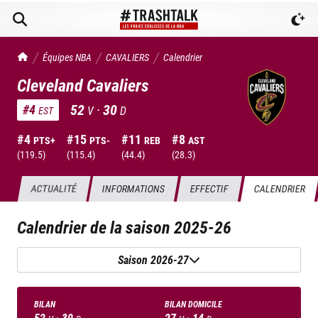
TrashTalk Actu NBA
Équipes NBA
CAVALIERS
Calendrier
Cleveland Cavaliers
52
·
30
#
4
V
D
EST
#
4
#
15
#
11
#
8
PTS+
PTS-
REB
AST
(
119.5
)
(
115.4
)
(
44.4
)
(
28.3
)
ACTUALITÉ
INFORMATIONS
EFFECTIF
CALENDRIER
Calendrier de la saison
2025-26
Saison 2026-27
BILAN
BILAN DOMICILE
52
·
30
27
·
14