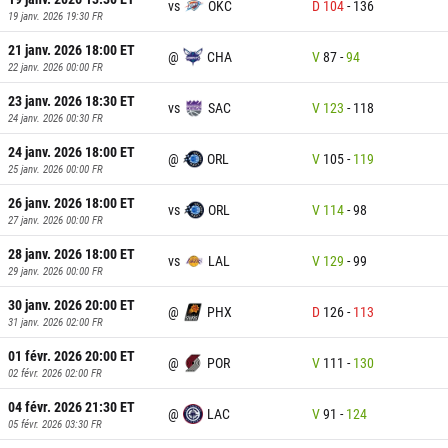
vs
OKC
D
104
-
136
19 janv. 2026 19:30
FR
21 janv. 2026 18:00
ET
@
CHA
V
87
-
94
22 janv. 2026 00:00
FR
23 janv. 2026 18:30
ET
vs
SAC
V
123
-
118
24 janv. 2026 00:30
FR
24 janv. 2026 18:00
ET
@
ORL
V
105
-
119
25 janv. 2026 00:00
FR
26 janv. 2026 18:00
ET
vs
ORL
V
114
-
98
27 janv. 2026 00:00
FR
28 janv. 2026 18:00
ET
vs
LAL
V
129
-
99
29 janv. 2026 00:00
FR
30 janv. 2026 20:00
ET
@
PHX
D
126
-
113
31 janv. 2026 02:00
FR
01 févr. 2026 20:00
ET
@
POR
V
111
-
130
02 févr. 2026 02:00
FR
04 févr. 2026 21:30
ET
@
LAC
V
91
-
124
05 févr. 2026 03:30
FR