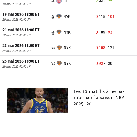
@
DET
V
94
-
125
18 mai 2026 00:00
FR
19 mai 2026 18:00
ET
@
NYK
D
115
-
104
20 mai 2026 00:00
FR
21 mai 2026 18:00
ET
@
NYK
D
109
-
93
22 mai 2026 00:00
FR
23 mai 2026 18:00
ET
vs
NYK
D
108
-
121
24 mai 2026 00:00
FR
25 mai 2026 18:00
ET
vs
NYK
D
93
-
130
26 mai 2026 00:00
FR
Les 10 matchs à ne pas
rater sur la saison NBA
2025-26