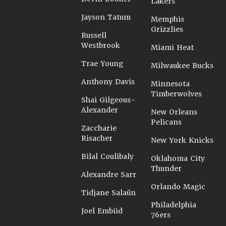
Lakers
Jayson Tatum
Memphis
Grizzlies
Russell
Westbrook
Miami Heat
Trae Young
Milwaukee Bucks
Anthony Davis
Minnesota
Timberwolves
Shai Gilgeous-
Alexander
New Orleans
Pelicans
Zaccharie
Risacher
New York Knicks
Bilal Coulibaly
Oklahoma City
Thunder
Alexandre Sarr
Orlando Magic
Tidjane Salaün
Philadelphia
Joel Embiid
76ers