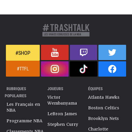
#SHOP
#TTFL
RUBRIQUES
JOUEURS
ÉQUIPES
POPULAIRES
Victor
Atlanta Hawks
Wembanyama
Les Français en
Boston Celtics
NBA
LeBron James
Brooklyn Nets
Programme NBA
Stephen Curry
Charlotte
Classements NBA