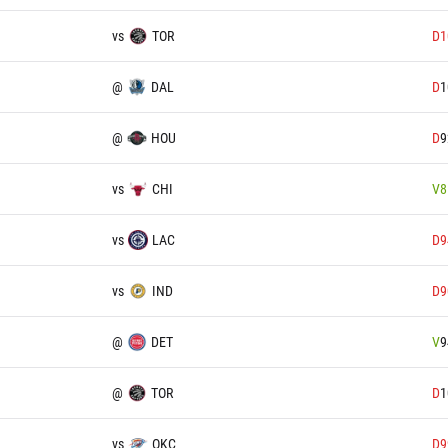
vs
TOR
D
1
@
DAL
D
1
@
HOU
D
9
vs
CHI
V
8
vs
LAC
D
9
vs
IND
D
9
@
DET
V
9
@
TOR
D
1
vs
OKC
D
9