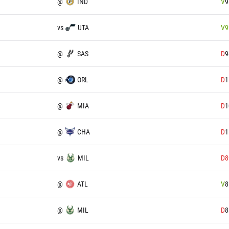
@
IND
V
9
vs
UTA
V
9
@
SAS
D
9
@
ORL
D
1
@
MIA
D
1
@
CHA
D
1
vs
MIL
D
8
@
ATL
V
8
@
MIL
D
8