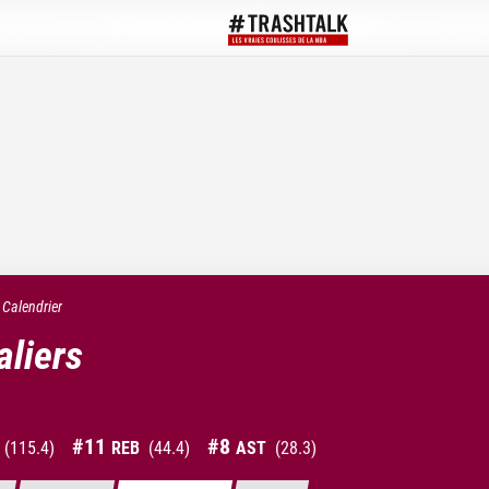
Calendrier
aliers
#
11
#
8
(
115.4
)
REB
(
44.4
)
AST
(
28.3
)