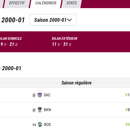
EFFECTIF
CALENDRIER
STATS
n
2000-01
Saison 2000-01
ILAN DOMICILE
BILAN EXTÉRIEUR
19
·
21
11
·
31
V
D
V
D
s
2000-01
Saison régulière
@
SAC
V
1
@
BKN
V
8
vs
BOS
V
9