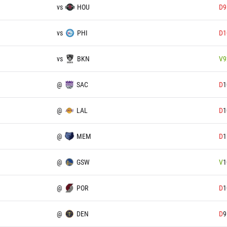
vs
HOU
D
9
vs
PHI
D
1
vs
BKN
V
9
@
SAC
D
1
@
LAL
D
1
@
MEM
D
1
@
GSW
V
1
@
POR
D
1
@
DEN
D
9