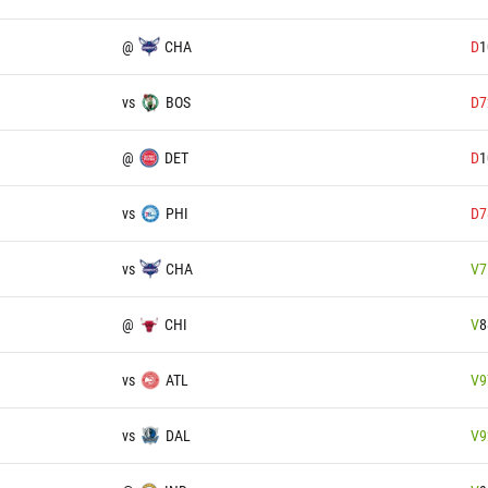
@
CHA
D
1
vs
BOS
D
7
@
DET
D
1
vs
PHI
D
7
vs
CHA
V
7
@
CHI
V
8
vs
ATL
V
9
vs
DAL
V
9