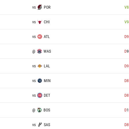
vs
POR
V
8
vs
CHI
V
9
vs
ATL
D
9
@
WAS
D
9
vs
LAL
D
9
vs
MIN
D
8
vs
DET
D
8
@
BOS
D
1
vs
SAS
D
8