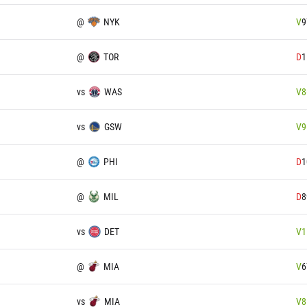
@
NYK
V
9
@
TOR
D
1
vs
WAS
V
8
vs
GSW
V
9
@
PHI
D
1
@
MIL
D
8
vs
DET
V
1
@
MIA
V
6
vs
MIA
V
8