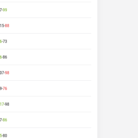
7
-
99
15
-
88
6
-
73
6
-
86
07
-
98
9
-
76
17
-
98
7
-
86
5
-
80