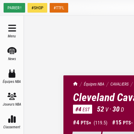
PARIER !
#SHOP
#TTFL
Menu
News
Équipes NBA
TrashTalk Actu NBA
Équipes NBA
CAVALIERS
Cleveland Cav
Joueurs NBA
52
·
30
#
4
V
D
EST
#
4
#
15
PTS+
(
119.5
)
PTS-
Classement