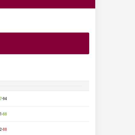
7
-
94
1
-
88
2
-
88