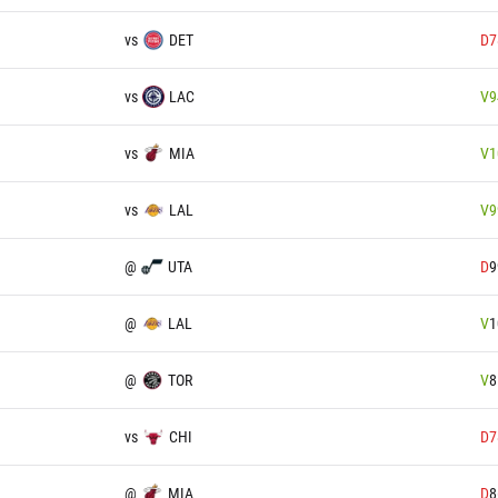
vs
DET
D
7
vs
LAC
V
9
vs
MIA
V
1
vs
LAL
V
9
@
UTA
D
9
@
LAL
V
1
@
TOR
V
8
vs
CHI
D
7
@
MIA
D
8