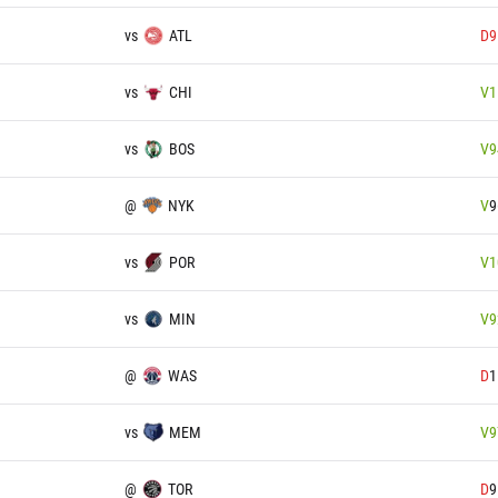
vs
ATL
D
9
vs
CHI
V
1
vs
BOS
V
9
@
NYK
V
9
vs
POR
V
1
vs
MIN
V
9
@
WAS
D
1
vs
MEM
V
9
@
TOR
D
9