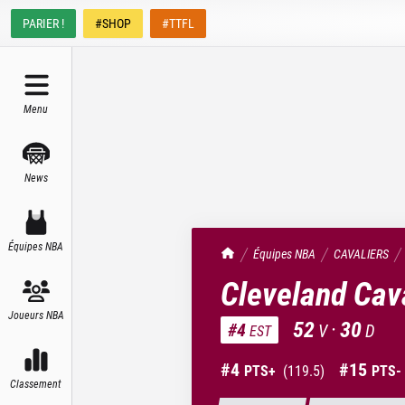
PARIER !
#SHOP
#TTFL
Menu
News
Équipes NBA
TrashTalk Actu NBA
Équipes NBA
CAVALIERS
Cleveland Cav
Joueurs NBA
52
·
30
#
4
V
D
EST
#
4
#
15
PTS+
(
119.5
)
PTS-
Classement