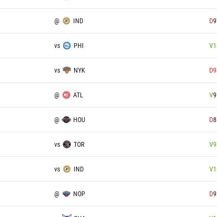
@
IND
D
9
vs
PHI
V
1
vs
NYK
D
9
@
ATL
V
9
@
HOU
D
8
vs
TOR
V
9
vs
IND
V
1
@
NOP
D
9