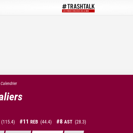
Calendrier
aliers
#
11
#
8
(
115.4
)
REB
(
44.4
)
AST
(
28.3
)