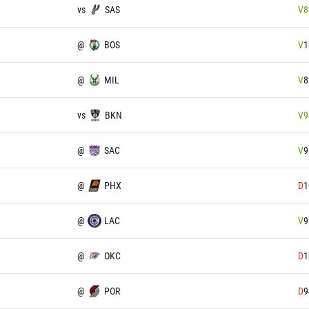
vs
SAS
V
8
@
BOS
V
1
@
MIL
V
8
vs
BKN
V
9
@
SAC
V
9
@
PHX
D
1
@
LAC
V
9
@
OKC
D
1
@
POR
D
9