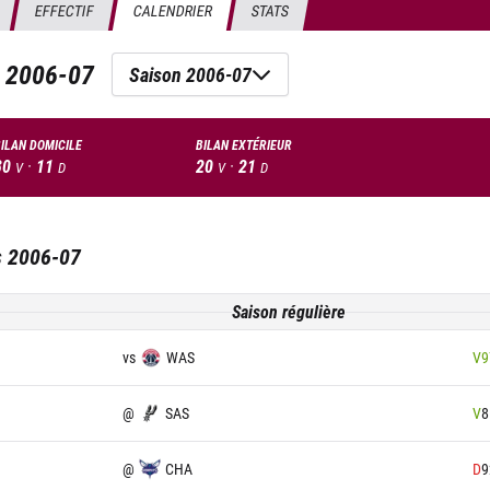
EFFECTIF
CALENDRIER
STATS
n
2006-07
Saison 2006-07
ILAN DOMICILE
BILAN EXTÉRIEUR
30
·
11
20
·
21
V
D
V
D
s
2006-07
Saison régulière
vs
WAS
V
9
@
SAS
V
8
@
CHA
D
9