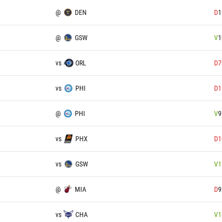
@
DEN
D
1
@
GSW
V
1
vs
ORL
D
7
vs
PHI
D
1
@
PHI
V
9
vs
PHX
D
1
vs
GSW
V
1
@
MIA
D
9
vs
CHA
V
1