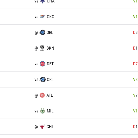
vs
CHA
V
1
vs
OKC
V
1
@
ORL
D
8
@
BKN
D
1
vs
DET
D
7
vs
ORL
V
8
@
ATL
V
7
vs
MIL
V
1
@
CHI
D
1