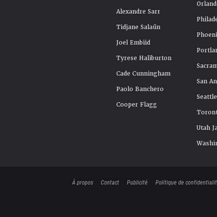
Orland
Alexandre Sarr
Philad
Tidjane Salaün
Phoeni
Joel Embiid
Portla
Tyrese Haliburton
Sacra
Cade Cunningham
San An
Paolo Banchero
Seattl
Cooper Flagg
Toront
Utah J
Washi
À propos
Contact
Publicité
Politique de confidentiali