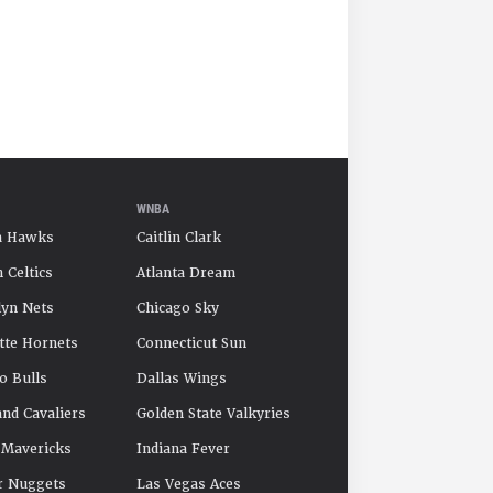
WNBA
a Hawks
Caitlin Clark
 Celtics
Atlanta Dream
yn Nets
Chicago Sky
tte Hornets
Connecticut Sun
o Bulls
Dallas Wings
and Cavaliers
Golden State Valkyries
 Mavericks
Indiana Fever
r Nuggets
Las Vegas Aces