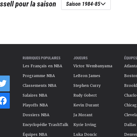
ssell
pour la saison
Saison 1984-85
RUBRIQUES POPULAIRES
JOUEURS
ÉQUIPES
Les Français en NBA
Victor Wembanyama
Atlant
Programme NBA
LeBron James
Boston
Classements NBA
Stephen Curry
Brookl
Salaires NBA
Rudy Gobert
Charlo
Playoffs NBA
Kevin Durant
Chicag
Dossiers NBA
Ja Morant
Clevel
Encyclopédie TrashTalk
Kyrie Irving
Dallas
Équipes NBA
Luka Doncic
Denve