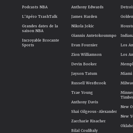
Podcasts NBA
Anthony Edwards
Detroi
L'Apéro TrashTalk
James Harden
Golden
Grandes dates de la
Nikola Jokic
Houst
saison NBA
Giannis Antetokounmpo
Indian
Incroyable Brocante
Sports
Evan Fournier
Los An
Zion Williamson
Los An
Devin Booker
Memphi
Jayson Tatum
Miami
Russell Westbrook
Milwa
Trae Young
Minne
Timbe
Anthony Davis
New Or
Shai Gilgeous-Alexander
New Y
Zaccharie Risacher
Oklah
Bilal Coulibaly