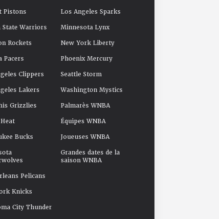
t Pistons
Los Angeles Sparks
 State Warriors
Minnesota Lynx
on Rockets
New York Liberty
a Pacers
Phoenix Mercury
geles Clippers
Seattle Storm
geles Lakers
Washington Mystics
s Grizzlies
Palmarès WNBA
 Heat
Équipes WNBA
ukee Bucks
Joueuses WNBA
sota
Grandes dates de la
rwolves
saison WNBA
leans Pelicans
ork Knicks
oma City Thunder