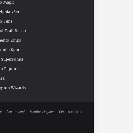
o Magic
elphia 76ers
x Suns
nd Trail Blazers
mento Kings
tonio Spurs
e Supersonics
o Raptors
azz
ngton Wizards
té
Recrutement
Mentions légales
Gestion cookies