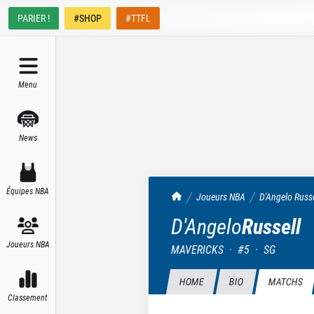
PARIER !
#SHOP
#TTFL
Menu
News
Équipes NBA
TrashTalk Actu NBA
Joueurs NBA
D'Angelo
Russe
D'Angelo
Russell
Joueurs NBA
MAVERICKS
·
#
5
·
SG
HOME
BIO
MATCHS
Classement