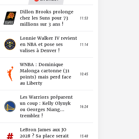
Dillon Brooks prolonge
chez les Suns pour 73
11:53
millions sur 3 ans !
Lonnie Walker IV revient
en NBA et pose ses
11:14
valises à Denver !
WNBA : Dominique
Malonga cartonne (31
10:45
points) mais perd face
au Liberty
Les Warriors préparent
un coup : Kelly Olynyk
16:24
ou Georges Niang…
tremblez !
LeBron James aux JO
2028 ? Sa place serait
15:48