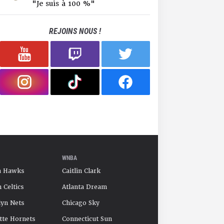
"Je suis à 100 %"
REJOINS NOUS !
WNBA
a Hawks
Caitlin Clark
 Celtics
Atlanta Dream
yn Nets
Chicago Sky
tte Hornets
Connecticut Sun