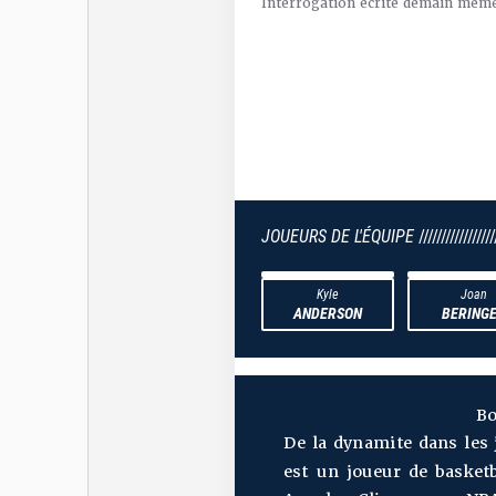
Interrogation écrite demain mêm
JOUEURS DE L'ÉQUIPE
/////////////////
Kyle
Joan
ANDERSON
BERING
Bo
De la dynamite dans les 
est un joueur de basket