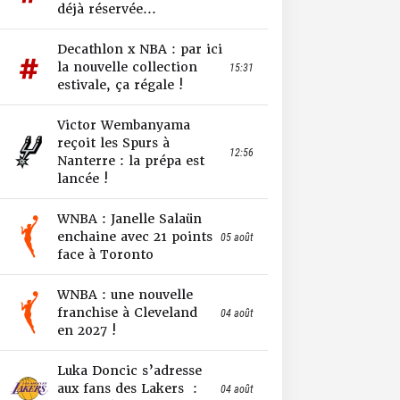
déjà réservée...
Decathlon x NBA : par ici
la nouvelle collection
15:31
estivale, ça régale !
Victor Wembanyama
reçoit les Spurs à
12:56
Nanterre : la prépa est
lancée !
WNBA : Janelle Salaün
enchaine avec 21 points
05 août
face à Toronto
WNBA : une nouvelle
franchise à Cleveland
04 août
en 2027 !
Luka Doncic s’adresse
aux fans des Lakers :
04 août