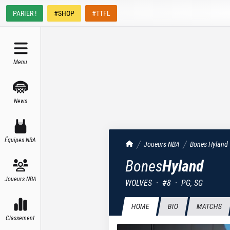
PARIER !
#SHOP
#TTFL
Menu
News
Équipes NBA
TrashTalk Actu NBA
Joueurs NBA
Bones
Hyland
Bones
Hyland
Joueurs NBA
WOLVES
·
#
8
·
PG, SG
HOME
BIO
MATCHS
Classement