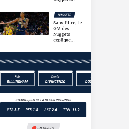
NUGGETS
NEWS NBA
Sans filtre, le
GM des
Nuggets
explique
pourquoi il a
transféré
Bones Hyland
////////////////////////////////////////////////////////////////////////////////////////////////////////////////
Rob
Donte
Ayo
An
DILLINGHAM
DIVINCENZO
DOSUNMU
ED
STATISTIQUES DE LA SAISON
2025-2026
PTS
8.5
REB
1.8
AST
2.6
TTFL
11.9
🔴 EN DIRECT