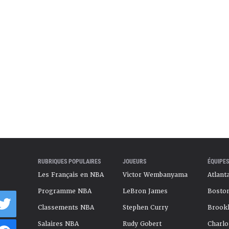
ctobre 2025
RUBRIQUES POPULAIRES
JOUEURS
ÉQUIPES
Les Français en NBA
Victor Wembanyama
Atlant
Programme NBA
LeBron James
Boston
Classements NBA
Stephen Curry
Brookl
Salaires NBA
Rudy Gobert
Charlo