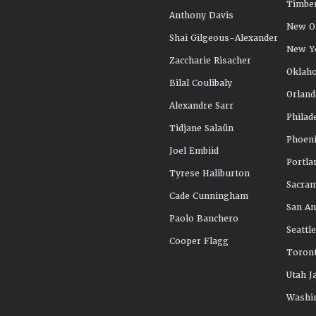
Timbe
Anthony Davis
New Or
Shai Gilgeous-Alexander
New Y
Zaccharie Risacher
Oklah
Bilal Coulibaly
Orland
Alexandre Sarr
Philad
Tidjane Salaün
Phoeni
Joel Embiid
Portla
Tyrese Haliburton
Sacra
Cade Cunningham
San An
Paolo Banchero
Seattl
Cooper Flagg
Toront
Utah J
Washi