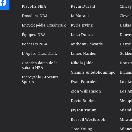
Playoffs NBA
Kevin Durant
Chicag
Dossiers NBA
Ja Morant
Clevel
Encyclopédie TrashTalk
Kyrie Irving
Dallas
Équipes NBA
Luka Doncic
Denve
Podcasts NBA
Anthony Edwards
Detroi
L'Apéro TrashTalk
James Harden
Golden
Grandes dates de la
Nikola Jokic
Houst
saison NBA
Giannis Antetokounmpo
Indian
Incroyable Brocante
Sports
Evan Fournier
Los An
Zion Williamson
Los An
Devin Booker
Memphi
Jayson Tatum
Miami
Russell Westbrook
Milwa
Trae Young
Minne