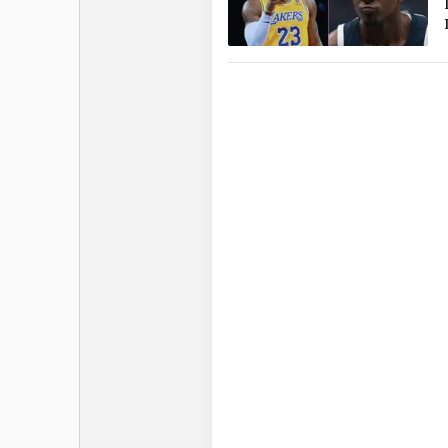
Profitant de la longue
obtient rapidement du 
saison rookie aboutie a
valant une place dans l
équipe des débutants) en
Bones Hyland confirme l
mais il fait de moins en
Son attitude est parfois
réseaux sociaux et le coa
“perso” et les manques dé
banc. Frustré par son ma
Hyland est alors en bout
Angeles Clippers à la N
tard dans un nouvel éch
Bones Hyland, c’est ce 
fou par moments, mai
d’impact défensif et so
équilibre pour montrer d