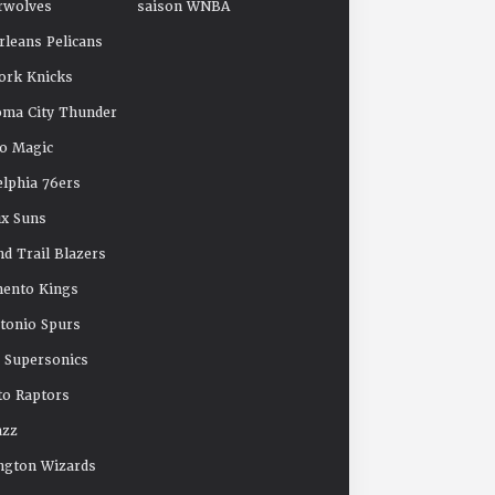
rwolves
saison WNBA
leans Pelicans
ork Knicks
oma City Thunder
o Magic
elphia 76ers
x Suns
nd Trail Blazers
mento Kings
tonio Spurs
e Supersonics
o Raptors
azz
ngton Wizards