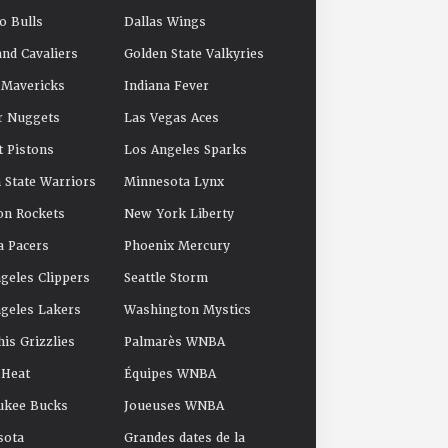
o Bulls
Dallas Wings
and Cavaliers
Golden State Valkyries
 Mavericks
Indiana Fever
r Nuggets
Las Vegas Aces
t Pistons
Los Angeles Sparks
 State Warriors
Minnesota Lynx
on Rockets
New York Liberty
a Pacers
Phoenix Mercury
geles Clippers
Seattle Storm
geles Lakers
Washington Mystics
s Grizzlies
Palmarès WNBA
 Heat
Équipes WNBA
ukee Bucks
Joueuses WNBA
sota
Grandes dates de la