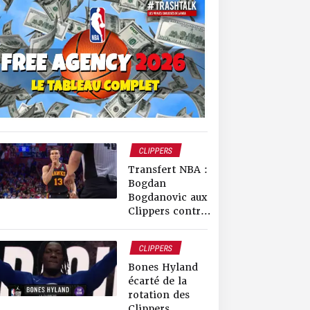
CLIPPERS
HAWKS
Transfert NBA :
RUMEURS & TRADES
Bogdan
Bogdanovic aux
Clippers contre
Terance Mann et
Bones Hyland !
CLIPPERS
Bones Hyland
écarté de la
rotation des
Clippers…