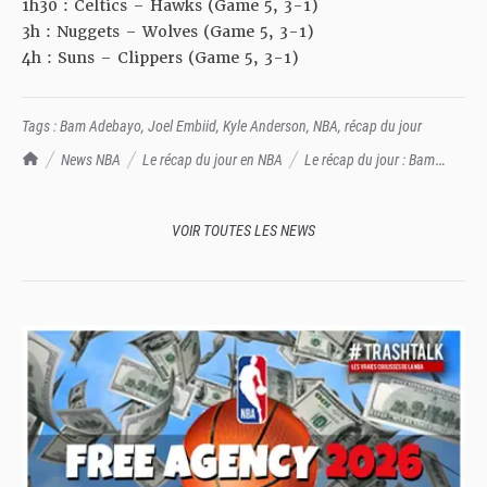
1h30 : Celtics – Hawks (Game 5, 3-1)
3h : Nuggets – Wolves (Game 5, 3-1)
4h : Suns – Clippers (Game 5, 3-1)
Tags :
Bam Adebayo
,
Joel Embiid
,
Kyle Anderson
,
NBA
,
récap du jour
TrashTalk Actu NBA
News NBA
Le récap du jour en NBA
Le récap du jour : Bam
Adebayo joue blessé, des nouvelles de Joel Embiid
VOIR TOUTES LES NEWS