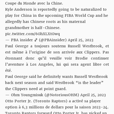
Coupe du Monde avec la Chine.
Kyle Anderson is reportedly going to be naturalized to
play for China in the upcoming FIBA World Cup and he
allegedly has Chinese roots as his maternal
grandmother is half-Chinese.
pic.twitter.com/6GhXLXtGwq
— PBA insider 🏀 (@PBAinsider)
April 25, 2023
Paul George a toujours soutenu Russell Westbrook, et
est même à l’origine de son arrivée aux Clippers. Pas
étonnant donc qu’il veuille voir Brodie continuer
l’aventure à Los Angeles, lui qui sera agent libre cet
été.
Paul George said he definitely wants Russell Westbrook
back next season and said Westbrook “is the leader”
the Clippers need at point guard.
— Ohm Youngmisuk (@NotoriousOHM)
April 25, 2023
Otto Porter Jr. (Toronto Raptors) a activé sa player
option à 6,3 millions de dollars pour la saison 2023-24.
Toronto Raptors forward Otto Porter Jr. has picked up