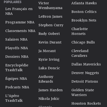
POPULAIRES
Victor
Atlanta Hawks
Wembanyama
Les Français en
Boston Celtics
NBA
LeBron James
Brooklyn Nets
Programme NBA
Stephen Curry
Charlotte
Classements NBA
Rudy Gobert
Hornets
Salaires NBA
Kevin Durant
Chicago Bulls
Playoffs NBA
Ja Morant
Cleveland
Cavaliers
Dossiers NBA
Kyrie Irving
Dallas Mavericks
Encyclopédie
Luka Doncic
TrashTalk
Denver Nuggets
Anthony
Équipes NBA
Edwards
Detroit Pistons
Podcasts NBA
James Harden
Golden State
Warriors
L'Apéro
Nikola Jokic
TrashTalk
Houston Rockets