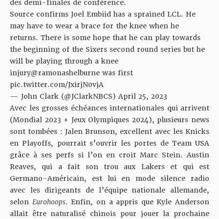
des demi-finales de conférence.
Source confirms Joel Embiid has a sprained LCL. He
may have to wear a brace for the knee when he
returns. There is some hope that he can play towards
the beginning of the Sixers second round series but he
will be playing through a knee
injury
@ramonashelburne
was first
pic.twitter.com/JxirjN0vjA
— John Clark (@JClarkNBCS)
April 25, 2023
Avec les grosses échéances internationales qui arrivent
(Mondial 2023 + Jeux Olympiques 2024), plusieurs news
sont tombées : Jalen Brunson, excellent avec les Knicks
en Playoffs, pourrait s’ouvrir les portes de Team USA
grâce à ses perfs si l’on en croit
Marc Stein
. Austin
Reaves, qui a fait son trou aux Lakers et qui est
Germano-Américain, est lui en mode silence radio
avec les dirigeants de l’équipe nationale allemande,
selon
Eurohoops
. Enfin, on a appris que Kyle Anderson
allait être naturalisé chinois pour jouer la prochaine