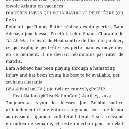
envoie Atlanta en vacances
D’AUTRES INFOS QUI VOUS RAVIRONT PEUT-ÊTRE (OU
PAS)
Pendant que Jimmy Butler réalise des dingueries, Bam
Adebayo joue blessé. En effet, selon Shams Charania de
The Athletic
, le pivot du Heat souffre de l’ischio-jambier,
ce qui explique peut-être ses performances moyennes
en ce moment. Il ne devrait néanmoins pas rater de
matchs.
Bam Adebayo has been playing through a hamstring
injury and has been trying his best to be available, per
@ShamsCharania
(Via
@FanDuelTV
)
pic.twitter.com/rC5gPcKjfP
— Heat Nation (@HeatNationCom)
April 25, 2023
Toujours au rayon des blessés, Joel Embiid souffre
officiellement d’une entorse au genou, avec une lésion
au niveau du ligament collatéral latéral. Il sera réévalué
en milieu de semaine, et reste incertain pour le début