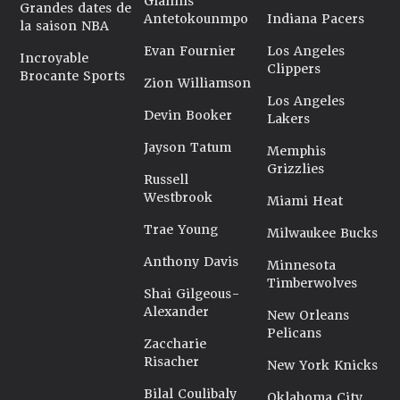
Giannis
Grandes dates de
Antetokounmpo
Indiana Pacers
la saison NBA
Evan Fournier
Los Angeles
Incroyable
Clippers
Brocante Sports
Zion Williamson
Los Angeles
Devin Booker
Lakers
Jayson Tatum
Memphis
Grizzlies
Russell
Westbrook
Miami Heat
Trae Young
Milwaukee Bucks
Anthony Davis
Minnesota
Timberwolves
Shai Gilgeous-
Alexander
New Orleans
Pelicans
Zaccharie
Risacher
New York Knicks
Bilal Coulibaly
Oklahoma City