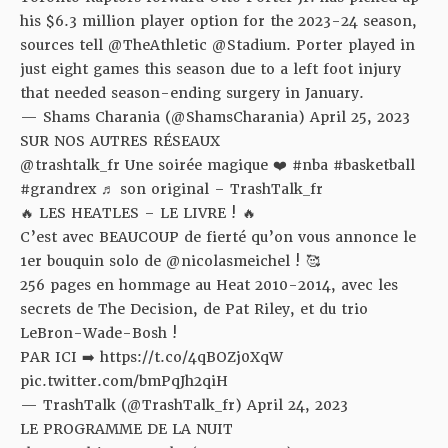
his $6.3 million player option for the 2023-24 season,
sources tell
@TheAthletic
@Stadium
. Porter played in
just eight games this season due to a left foot injury
that needed season-ending surgery in January.
— Shams Charania (@ShamsCharania)
April 25, 2023
SUR NOS AUTRES RÉSEA
UX
@trashtalk_fr
Une soirée magique ❤️
#nba
#basketball
#grandrex
♬ son original – TrashTalk_fr
🔥 LES HEATLES – LE LIVRE ! 🔥
C’est avec BEAUCOUP de fierté qu’on vous annonce le
1er bouquin solo de
@nicolasmeichel
! 🥰
256 pages en hommage au Heat 2010-2014, avec les
secrets de The Decision, de Pat Riley, et du trio
LeBron-Wade-Bosh !
PAR ICI ➡️
https://t.co/4qBOZj0XqW
pic.twitter.com/bmPqJh2qiH
— TrashTalk (@TrashTalk_fr)
April 24, 2023
LE PROGRAMME DE LA NUIT