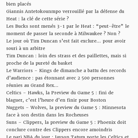
bien placés
Giannis Antetokounmpo verrouillé par la défense du
Heat :
la clé de cette série ?
Les Bucks sont menés 3-1 par le Heat :
“peut-être” le
moment de passer la seconde à Milwaukee ? Non ?
Le jour où Tim Duncan s’est fait exclure…
pour avoir
souri à un arbitre
Tim Duncan :
loin des strass et des paillettes, mais si
proche de la pureté du basket
Le Warriors – Kings de dimanche a battu des records
d’audience :
pas étonnant avec 2 500 personnes
réunies au Grand Rex…
Celtics – Hawks, la Preview du Game 5 :
fini de
blaguer, c’est l’heure d’en finir pour Boston
Nuggets – Wolves, la preview du Game 5 :
Minnesota
face à son destin dans les Rocheuses
Suns – Clippers, la preview du Game 5 :
Phoenix doit
conclure contre des Clippers encore amoindris
Le pari NBA du jour :
Jayson Tatum porte les Celtics et