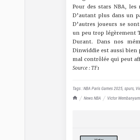
Pour des stars NBA, les r
D’autant plus dans un pa
D’autres joueurs se sont 
un peu trop légèrement T
Durant. Dans nos mémo
Dinwiddie est aussi bien
mal contrôlée qui peut aff
Source : TF1
Tags :
NBA Paris Games 2025
,
spurs
,
Vi
TrashTalk Actu NBA
News NBA
Victor Wembanyama e