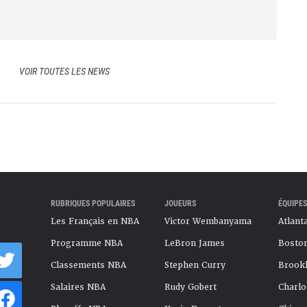
VOIR TOUTES LES NEWS
RUBRIQUES POPULAIRES
JOUEURS
ÉQUIPES
Les Français en NBA
Victor Wembanyama
Atlant
Programme NBA
LeBron James
Boston
Classements NBA
Stephen Curry
Brookl
Salaires NBA
Rudy Gobert
Charlo