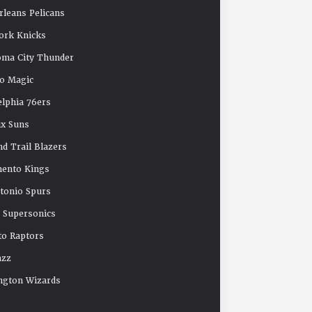
leans Pelicans
ork Knicks
oma City Thunder
o Magic
elphia 76ers
x Suns
nd Trail Blazers
mento Kings
tonio Spurs
e Supersonics
o Raptors
azz
ngton Wizards