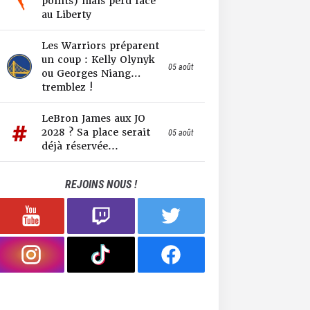
points) mais perd face
au Liberty
Les Warriors préparent
un coup : Kelly Olynyk
05 août
ou Georges Niang…
tremblez !
LeBron James aux JO
2028 ? Sa place serait
05 août
déjà réservée...
REJOINS NOUS !