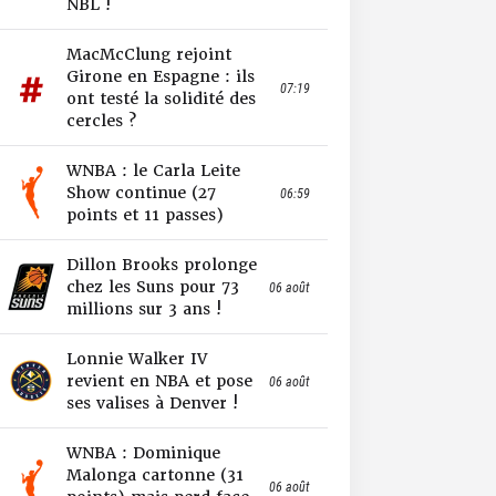
NBL !
MacMcClung rejoint
Girone en Espagne : ils
07:19
ont testé la solidité des
cercles ?
WNBA : le Carla Leite
Show continue (27
06:59
points et 11 passes)
Dillon Brooks prolonge
chez les Suns pour 73
06 août
millions sur 3 ans !
Lonnie Walker IV
revient en NBA et pose
06 août
ses valises à Denver !
WNBA : Dominique
Malonga cartonne (31
06 août