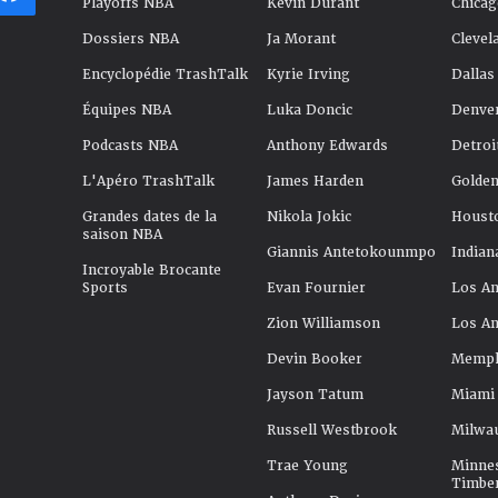
Playoffs NBA
Kevin Durant
Chicag
Dossiers NBA
Ja Morant
Clevel
Encyclopédie TrashTalk
Kyrie Irving
Dallas
Équipes NBA
Luka Doncic
Denve
Podcasts NBA
Anthony Edwards
Detroi
L'Apéro TrashTalk
James Harden
Golden
Grandes dates de la
Nikola Jokic
Houst
saison NBA
Giannis Antetokounmpo
Indian
Incroyable Brocante
Sports
Evan Fournier
Los An
Zion Williamson
Los An
Devin Booker
Memphi
Jayson Tatum
Miami
Russell Westbrook
Milwa
Trae Young
Minne
Timbe