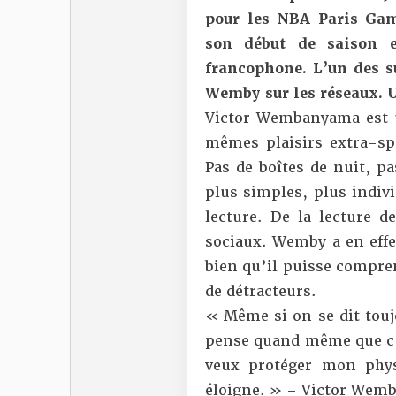
pour les NBA Paris Ga
son début de saison e
francophone. L’un des su
Wemby sur les réseaux. U
Victor Wembanyama est un
mêmes plaisirs extra-spo
Pas de boîtes de nuit, pas
plus simples, plus indivi
lecture. De la lecture d
sociaux. Wemby a en effet
bien qu’il puisse compre
de détracteurs.
« Même si on se dit touj
pense quand même que c’es
veux protéger mon phy
éloigne. » – Victor Wem