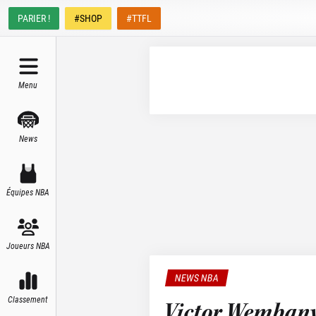
PARIER !
#SHOP
#TTFL
Menu
News
Équipes NBA
Joueurs NBA
NEWS NBA
Classement
Victor Wembany