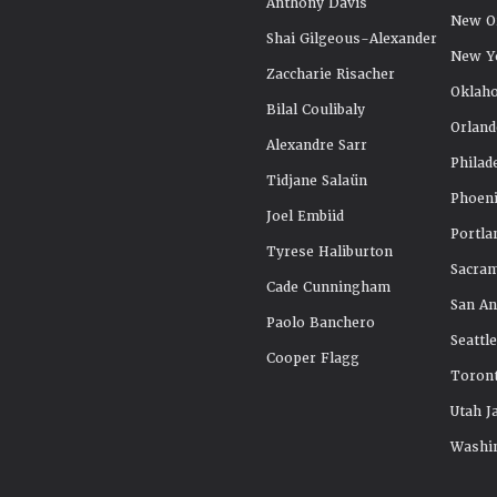
Anthony Davis
New Or
Shai Gilgeous-Alexander
New Y
Zaccharie Risacher
Oklah
Bilal Coulibaly
Orland
Alexandre Sarr
Philad
Tidjane Salaün
Phoeni
Joel Embiid
Portla
Tyrese Haliburton
Sacra
Cade Cunningham
San An
Paolo Banchero
Seattl
Cooper Flagg
Toront
Utah J
Washi