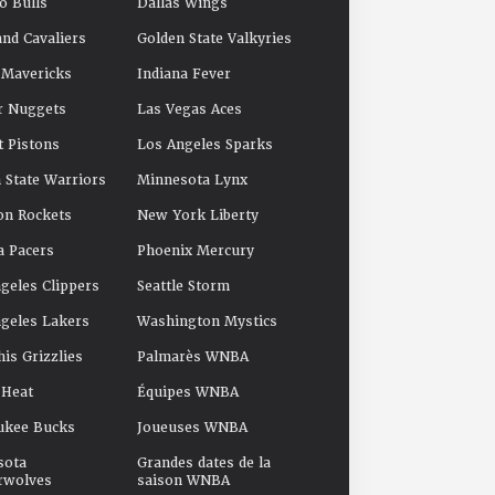
o Bulls
Dallas Wings
and Cavaliers
Golden State Valkyries
 Mavericks
Indiana Fever
r Nuggets
Las Vegas Aces
t Pistons
Los Angeles Sparks
 State Warriors
Minnesota Lynx
on Rockets
New York Liberty
a Pacers
Phoenix Mercury
geles Clippers
Seattle Storm
geles Lakers
Washington Mystics
s Grizzlies
Palmarès WNBA
 Heat
Équipes WNBA
ukee Bucks
Joueuses WNBA
sota
Grandes dates de la
rwolves
saison WNBA