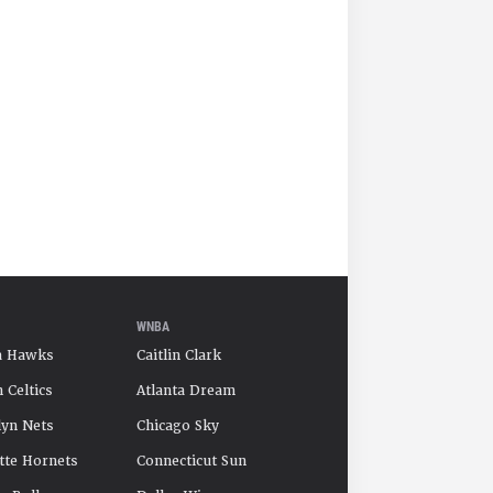
WNBA
a Hawks
Caitlin Clark
 Celtics
Atlanta Dream
yn Nets
Chicago Sky
tte Hornets
Connecticut Sun