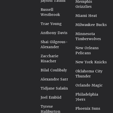
Jayson Tatum
Memphis
Grizzlies
Russell
Westbrook
Miami Heat
Trae Young
Milwaukee Bucks
Anthony Davis
Minnesota
Timberwolves
Shai Gilgeous-
Alexander
New Orleans
Pelicans
Zaccharie
Risacher
New York Knicks
Bilal Coulibaly
Oklahoma City
Thunder
Alexandre Sarr
Orlando Magic
Tidjane Salaün
Philadelphia
Joel Embiid
76ers
Tyrese
Phoenix Suns
Haliburton