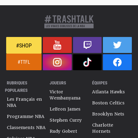
#SHOP
#TTFL
RUBRIQUES
JOUEURS
ÉQUIPES
POPULAIRES
Victor
Atlanta Hawks
Wembanyama
Les Français en
Boston Celtics
NBA
LeBron James
Brooklyn Nets
Programme NBA
Stephen Curry
Charlotte
Classements NBA
Rudy Gobert
Hornets