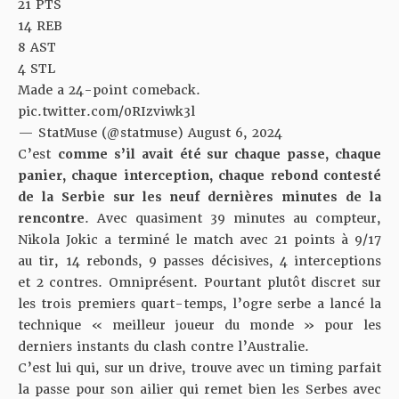
21 PTS
14 REB
8 AST
4 STL
Made a 24-point comeback.
pic.twitter.com/0RIzviwk3l
— StatMuse (@statmuse)
August 6, 2024
C’est
comme s’il avait été sur chaque passe, chaque
panier, chaque interception, chaque rebond contesté
de la Serbie sur les neuf dernières minutes de la
rencontre
. Avec quasiment 39 minutes au compteur,
Nikola Jokic a terminé le match avec 21 points à 9/17
au tir, 14 rebonds, 9 passes décisives, 4 interceptions
et 2 contres. Omniprésent. Pourtant plutôt discret sur
les trois premiers quart-temps, l’ogre serbe a lancé la
technique « meilleur joueur du monde » pour les
derniers instants du clash contre l’Australie.
C’est lui qui, sur un drive, trouve avec un timing parfait
la passe pour son ailier qui remet bien les Serbes avec