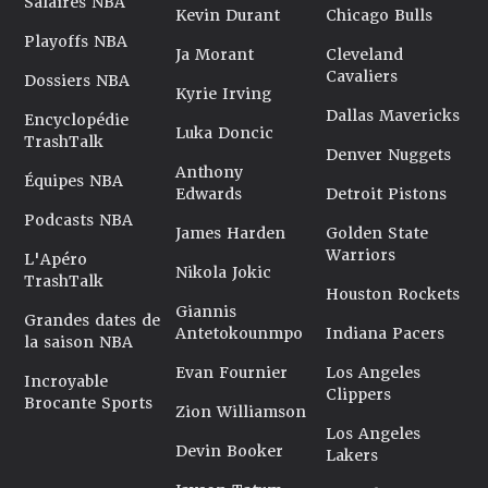
Salaires NBA
Kevin Durant
Chicago Bulls
Playoffs NBA
Ja Morant
Cleveland
Cavaliers
Dossiers NBA
Kyrie Irving
Dallas Mavericks
Encyclopédie
Luka Doncic
TrashTalk
Denver Nuggets
Anthony
Équipes NBA
Edwards
Detroit Pistons
Podcasts NBA
James Harden
Golden State
Warriors
L'Apéro
Nikola Jokic
TrashTalk
Houston Rockets
Giannis
Grandes dates de
Antetokounmpo
Indiana Pacers
la saison NBA
Evan Fournier
Los Angeles
Incroyable
Clippers
Brocante Sports
Zion Williamson
Los Angeles
Devin Booker
Lakers