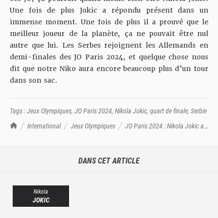
Une fois de plus Jokic a répondu présent dans un
immense moment. Une fois de plus il a prouvé que le
meilleur joueur de la planète, ça ne pouvait être nul
autre que lui. Les Serbes rejoignent
les Allemands en
demi-finales des JO Paris 2024
, et quelque chose nous
dit que notre Niko aura encore beaucoup plus d’un tour
dans son sac.
Tags :
Jeux Olympiques
,
JO Paris 2024
,
Nikola Jokic
,
quart de finale
,
Serbie
TrashTalk Actu NBA
International
Jeux Olympiques
JO Paris 2024 : Nikola Jokic a
sorti un money time de PATRON
DANS CET ARTICLE
Nikola
JOKIC