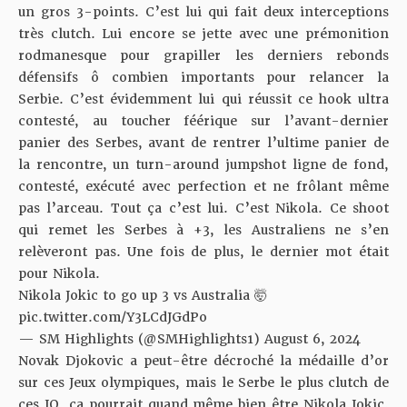
un gros 3-points. C’est lui qui fait deux interceptions
très clutch. Lui encore se jette avec une prémonition
rodmanesque pour grapiller les derniers rebonds
défensifs ô combien importants pour relancer la
Serbie. C’est évidemment lui qui réussit ce hook ultra
contesté, au toucher féérique sur l’avant-dernier
panier des Serbes, avant de rentrer l’ultime panier de
la rencontre, un turn-around jumpshot ligne de fond,
contesté, exécuté avec perfection et ne frôlant même
pas l’arceau. Tout ça c’est lui. C’est Nikola. Ce shoot
qui remet les Serbes à +3, les Australiens ne s’en
relèveront pas. Une fois de plus, le dernier mot était
pour Nikola.
Nikola Jokic to go up 3 vs Australia 🤯
pic.twitter.com/Y3LCdJGdPo
— SM Highlights (@SMHighlights1)
August 6, 2024
Novak Djokovic a peut-être décroché la médaille d’or
sur ces Jeux olympiques, mais le Serbe le plus clutch de
ces JO, ça pourrait quand même bien être Nikola Jokic.