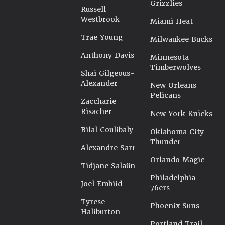
Grizzlies
Russell
Westbrook
Miami Heat
Trae Young
Milwaukee Bucks
Anthony Davis
Minnesota
Timberwolves
Shai Gilgeous-
Alexander
New Orleans
Pelicans
Zaccharie
Risacher
New York Knicks
Bilal Coulibaly
Oklahoma City
Thunder
Alexandre Sarr
Orlando Magic
Tidjane Salaün
Philadelphia
Joel Embiid
76ers
Tyrese
Phoenix Suns
Haliburton
Portland Trail