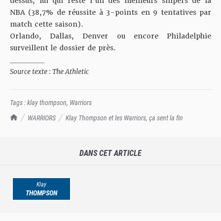
dessus, lui qui reste l’un des meilleurs snipers de la
NBA (38,7% de réussite à 3-points en 9 tentatives par
match cette saison).
Orlando, Dallas, Denver ou encore Philadelphie
surveillent le dossier de près.
__________
Source texte : The Athletic
Tags :
klay thompson
,
Warriors
TrashTalk Actu NBA
WARRIORS
Klay Thompson et les Warriors, ça sent la fin
DANS CET ARTICLE
Klay
THOMPSON