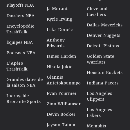
Playoffs NBA
Ja Morant
Cleveland
Cavaliers
Dossiers NBA
Kyrie Irving
Dallas Mavericks
Encyclopédie
Luka Doncic
TrashTalk
Denver Nuggets
Anthony
Équipes NBA
Edwards
Detroit Pistons
Podcasts NBA
James Harden
Golden State
Warriors
L'Apéro
Nikola Jokic
TrashTalk
Houston Rockets
Giannis
Grandes dates de
Antetokounmpo
Indiana Pacers
la saison NBA
Evan Fournier
Los Angeles
Incroyable
Clippers
Brocante Sports
Zion Williamson
Los Angeles
Devin Booker
Lakers
Jayson Tatum
Memphis