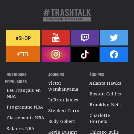
#SHOP
#TTFL
RUBRIQUES
JOUEURS
ÉQUIPES
POPULAIRES
Victor
Atlanta Hawks
Wembanyama
Les Français en
Boston Celtics
NBA
LeBron James
Brooklyn Nets
Programme NBA
Stephen Curry
Charlotte
Classements NBA
Rudy Gobert
Hornets
Salaires NBA
Kevin Durant
Chicago Bulls