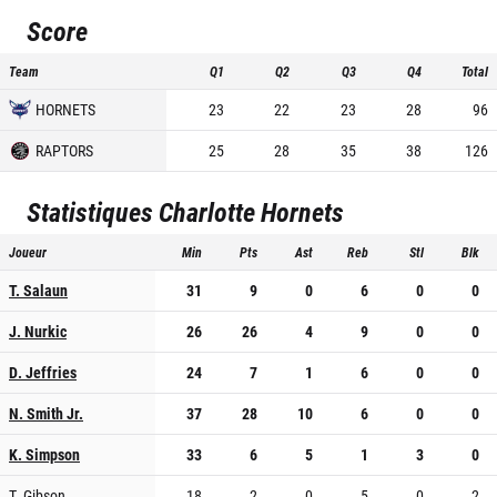
Score
Team
Q1
Q2
Q3
Q4
Total
HORNETS
23
22
23
28
96
RAPTORS
25
28
35
38
126
Statistiques
Charlotte Hornets
Joueur
Min
Pts
Ast
Reb
Stl
Blk
T. Salaun
31
9
0
6
0
0
J. Nurkic
26
26
4
9
0
0
D. Jeffries
24
7
1
6
0
0
N. Smith Jr.
37
28
10
6
0
0
K. Simpson
33
6
5
1
3
0
T. Gibson
18
2
0
5
0
2