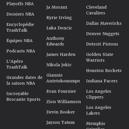
Playoffs NBA
Ja Morant
Cleveland
Cavaliers
Dossiers NBA
Kyrie Irving
Dallas Mavericks
Encyclopédie
Luka Doncic
TrashTalk
Denver Nuggets
Anthony
Équipes NBA
Edwards
Detroit Pistons
Podcasts NBA
James Harden
Golden State
Warriors
L'Apéro
Nikola Jokic
TrashTalk
Houston Rockets
Giannis
Grandes dates de
Antetokounmpo
Indiana Pacers
la saison NBA
Evan Fournier
Los Angeles
Incroyable
Clippers
Brocante Sports
Zion Williamson
Los Angeles
Devin Booker
Lakers
Jayson Tatum
Memphis