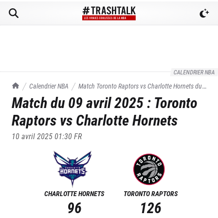
CALENDRIER NBA
TrashTalk Actu NBA
Calendrier NBA
Match
Toronto Raptors
vs
Charlotte Hornets
du
Match du
09 avril 2025
:
Toronto
09/04/2025
Raptors
vs
Charlotte Hornets
10 avril 2025 01:30
FR
CHARLOTTE HORNETS
TORONTO RAPTORS
96
126