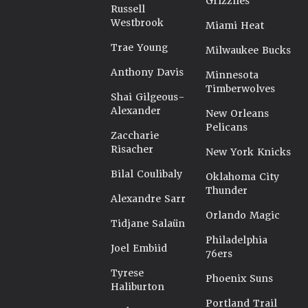
Grizzlies
Russell
Westbrook
Miami Heat
Trae Young
Milwaukee Bucks
Anthony Davis
Minnesota
Timberwolves
Shai Gilgeous-
Alexander
New Orleans
Pelicans
Zaccharie
Risacher
New York Knicks
Bilal Coulibaly
Oklahoma City
Thunder
Alexandre Sarr
Orlando Magic
Tidjane Salaün
Philadelphia
Joel Embiid
76ers
Tyrese
Phoenix Suns
Haliburton
Portland Trail