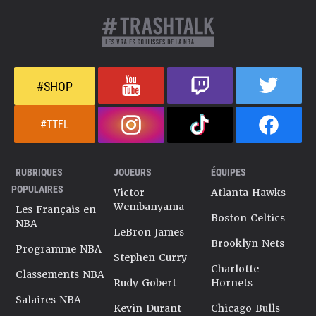
#SHOP
#TTFL
RUBRIQUES
JOUEURS
ÉQUIPES
POPULAIRES
Victor
Atlanta Hawks
Wembanyama
Les Français en
Boston Celtics
NBA
LeBron James
Brooklyn Nets
Programme NBA
Stephen Curry
Charlotte
Classements NBA
Rudy Gobert
Hornets
Salaires NBA
Kevin Durant
Chicago Bulls