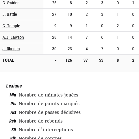
C. Swider
26
8
2
3
0
1
J. Battle
27
10
2
3
1
0
G. Temple
9
9
1
0
2
0
A.J. Lawson
28
14
7
6
1
0
J. Rhoden
30
23
4
7
0
0
TOTAL
-
126
37
55
8
2
Lexique
Min
Nombre de minutes jouées
Pts
Nombre de points marqués
Ast
Nombre de passes décisives
Reb
Nombre de rebonds
Stl
Nombre d’interceptions
Blk
Nombre de contres