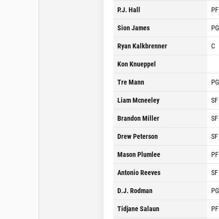
P.J. Hall
PF
Sion James
PG
Ryan Kalkbrenner
C
Kon Knueppel
Tre Mann
PG
Liam Mcneeley
SF
Brandon Miller
SF
Drew Peterson
SF
Mason Plumlee
PF
Antonio Reeves
SF
D.J. Rodman
PG
Tidjane Salaun
PF