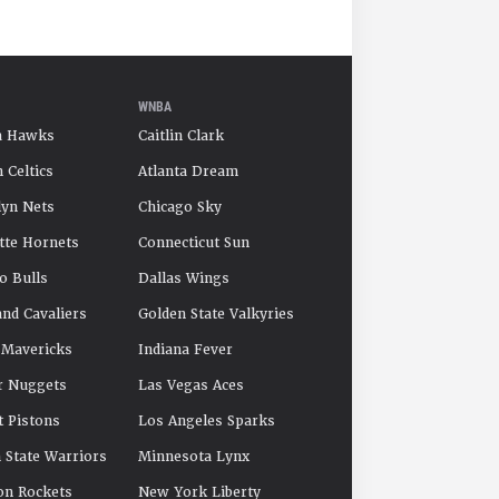
WNBA
a Hawks
Caitlin Clark
 Celtics
Atlanta Dream
yn Nets
Chicago Sky
tte Hornets
Connecticut Sun
o Bulls
Dallas Wings
and Cavaliers
Golden State Valkyries
 Mavericks
Indiana Fever
r Nuggets
Las Vegas Aces
t Pistons
Los Angeles Sparks
 State Warriors
Minnesota Lynx
on Rockets
New York Liberty