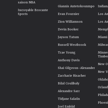
saison NBA
Giannis Antetokounmpo
Indian
Incroyable Brocante
Sports
Evan Fournier
Los An
Zion Williamson
Los An
Devin Booker
Memphi
Jayson Tatum
Miami
Russell Westbrook
Milwa
Trae Young
Minne
Timbe
Anthony Davis
New Or
Shai Gilgeous-Alexander
New Y
Zaccharie Risacher
Oklah
Bilal Coulibaly
Orland
Alexandre Sarr
Philad
Tidjane Salaün
Phoeni
Joel Embiid