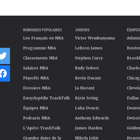
RUBRIQUES POPULAIRES
JOUEURS
ÉQUIPES
Les Français en NBA
Victor Wembanyama
Atlant
Programme NBA
LeBron James
Boston
Classements NBA
Stephen Curry
Brookl
Salaires NBA
Rudy Gobert
Charlo
Playoffs NBA
Kevin Durant
Chicag
Dossiers NBA
Ja Morant
Clevel
Encyclopédie TrashTalk
Kyrie Irving
Dallas
Équipes NBA
Luka Doncic
Denve
Podcasts NBA
Anthony Edwards
Detroi
L'Apéro TrashTalk
James Harden
Golden
Grandes dates de la
Nikola Jokic
Houst