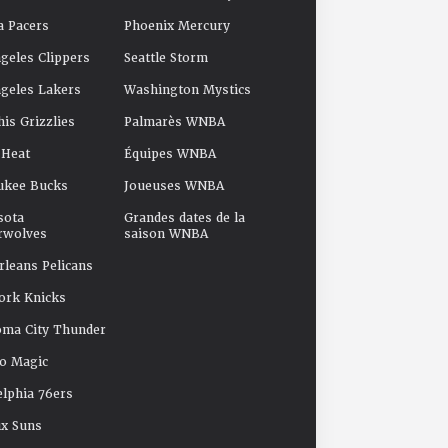
a Pacers
Phoenix Mercury
geles Clippers
Seattle Storm
geles Lakers
Washington Mystics
s Grizzlies
Palmarès WNBA
 Heat
Équipes WNBA
ukee Bucks
Joueuses WNBA
sota
Grandes dates de la
rwolves
saison WNBA
leans Pelicans
ork Knicks
oma City Thunder
o Magic
elphia 76ers
x Suns