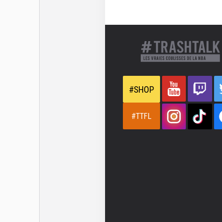
#SHOP
#TTFL