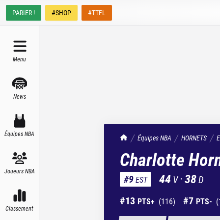
PARIER !
#SHOP
#TTFL
Menu
News
Équipes NBA
TrashTalk Actu NBA
Équipes NBA
HORNETS
E
Charlotte Hor
Joueurs NBA
44
·
38
#
9
V
D
EST
#
13
#
7
PTS+
(
116
)
PTS-
(
Classement