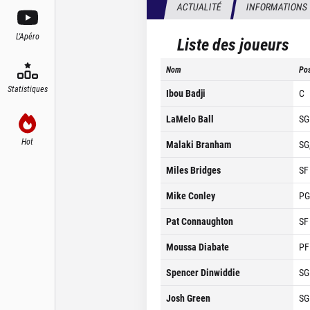
ACTUALITÉ
INFORMATIONS
L'Apéro
Liste des joueurs
Nom
Pos
Statistiques
Ibou Badji
C
LaMelo Ball
SG
Hot
Malaki Branham
SG
Miles Bridges
SF
Mike Conley
PG
Pat Connaughton
SF
Moussa Diabate
PF
Spencer Dinwiddie
SG
Josh Green
SG