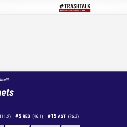
ffectif
nets
#
5
#
15
111.2
)
REB
(
46.1
)
AST
(
26.3
)