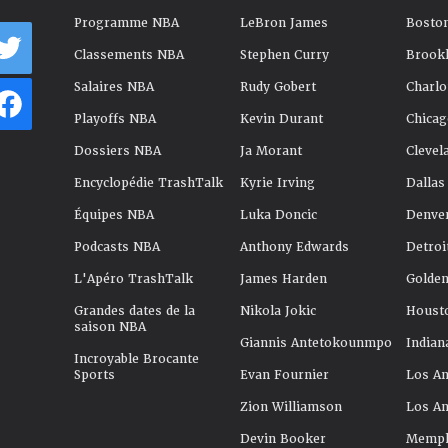
Programme NBA
LeBron James
Boston
Classements NBA
Stephen Curry
Brookl
Salaires NBA
Rudy Gobert
Charlo
Playoffs NBA
Kevin Durant
Chicag
Dossiers NBA
Ja Morant
Clevel
Encyclopédie TrashTalk
Kyrie Irving
Dallas
Équipes NBA
Luka Doncic
Denve
Podcasts NBA
Anthony Edwards
Detroi
L'Apéro TrashTalk
James Harden
Golden
Grandes dates de la
Nikola Jokic
Houst
saison NBA
Giannis Antetokounmpo
Indian
Incroyable Brocante
Sports
Evan Fournier
Los An
Zion Williamson
Los An
Devin Booker
Memphi