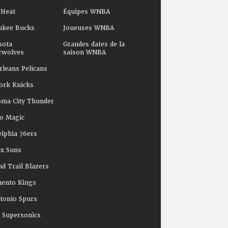
 Heat
Équipes WNBA
ukee Bucks
Joueuses WNBA
sota
Grandes dates de la
rwolves
saison WNBA
leans Pelicans
ork Knicks
oma City Thunder
o Magic
elphia 76ers
x Suns
nd Trail Blazers
mento Kings
tonio Spurs
e Supersonics