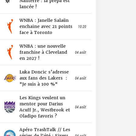
Nanterre : la prépa est
lancée !
WNBA : Janelle Salaün
enchaine avec 21 points
10:20
face à Toronto
WNBA : une nouvelle
franchise à Cleveland
04 août
en 2027 !
Luka Doncic s’adresse
aux fans des Lakers :
04 août
"Je suis à 100 %"
Les Kings veulent un
mentor pour Darius
04 août
Acuff Jr., Westbrook et
Oladipo favoris ?
Apéro TrashTalk // Les
séries de l'été : Sixers
04 août