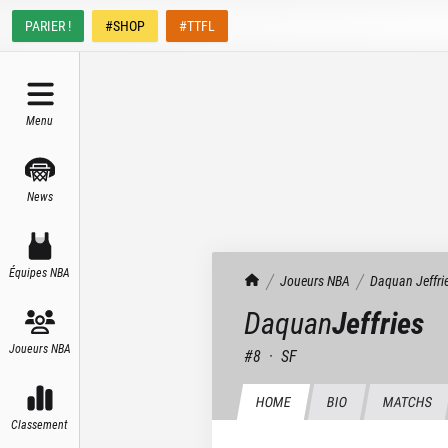
PARIER !
#SHOP
#TTFL
Menu
News
Équipes NBA
TrashTalk Actu NBA
Joueurs NBA
Daquan
Jeffri
Daquan
Jeffries
Joueurs NBA
#
8
·
SF
HOME
BIO
MATCHS
Classement