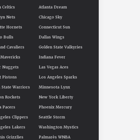
 Celtics
Atlanta Dream
yn Nets
Chicago Sky
tte Hornets
Connecticut Sun
o Bulls
Dallas Wings
and Cavaliers
Golden State Valkyries
 Mavericks
Indiana Fever
r Nuggets
Las Vegas Aces
t Pistons
Los Angeles Sparks
 State Warriors
Minnesota Lynx
on Rockets
New York Liberty
a Pacers
Phoenix Mercury
geles Clippers
Seattle Storm
geles Lakers
Washington Mystics
s Grizzlies
Palmarès WNBA