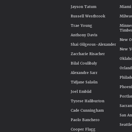
Jayson Tatum
Miami
Russell Westbrook
Milwa
Trae Young
Minne
Timbe
Anthony Davis
New Or
Shai Gilgeous-Alexander
New Y
Zaccharie Risacher
Oklah
Bilal Coulibaly
Orland
Alexandre Sarr
Philad
Tidjane Salaün
Phoeni
Joel Embiid
Portla
Tyrese Haliburton
Sacra
Cade Cunningham
San An
Paolo Banchero
Seattl
Cooper Flagg