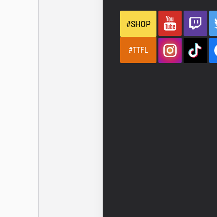
#SHOP
#TTFL