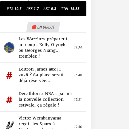
PTS
10.3
REB
1.7
AST
0.3
TTFL
15.33
🔴 EN DIRECT
Les Warriors préparent
un coup : Kelly Olynyk
16:24
ou Georges Niang…
tremblez !
LeBron James aux JO
2028 ? Sa place serait
15:48
déjà réservée...
Decathlon x NBA : par ici
la nouvelle collection
15:31
estivale, ça régale !
Victor Wembanyama
reçoit les Spurs à
12:56