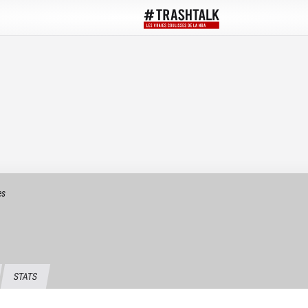
es
STATS