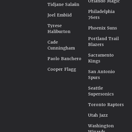
Orlando Magic
Tidjane Salaün
Philadelphia
Joel Embiid
76ers
Tyrese
Phoenix Suns
Haliburton
Portland Trail
Cade
Blazers
Cunningham
Sacramento
Paolo Banchero
Kings
Cooper Flagg
San Antonio
Spurs
Seattle
Supersonics
Toronto Raptors
Utah Jazz
Washington
Wizards