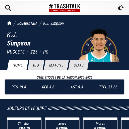
TrashTalk Actu NBA
Joueurs NBA
K.J.
Simpson
K.J.
Simpson
NUGGETS
·
#
25
·
PG
HOME
BIO
MATCHS
STATS
STATISTIQUES DE LA SAISON
2025-2026
PTS
19.8
REB
3.8
AST
5.3
TTFL
27.88
JOUEURS DE L'ÉQUIPE
//////////////////////////////////////////////////////////////////////
Christian
Bruce
Moses
BRAUN
BROWN
BROWN