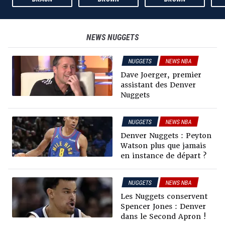
NEWS
NUGGETS
NUGGETS
NEWS NBA
Dave Joerger, premier
assistant des Denver
Nuggets
NUGGETS
NEWS NBA
Denver Nuggets : Peyton
Watson plus que jamais
en instance de départ ?
NUGGETS
NEWS NBA
RUMEURS & TRADES
Les Nuggets conservent
Spencer Jones : Denver
dans le Second Apron !