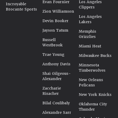
Evan Fournier
Los Angeles
Incroyable
Clippers
Brocante Sports
Zion Williamson
Los Angeles
Devin Booker
Lakers
Jayson Tatum
Memphis
Grizzlies
Russell
Westbrook
Miami Heat
Trae Young
Milwaukee Bucks
Anthony Davis
Minnesota
Timberwolves
Shai Gilgeous-
Alexander
New Orleans
Pelicans
Zaccharie
Risacher
New York Knicks
Bilal Coulibaly
Oklahoma City
Thunder
Alexandre Sarr