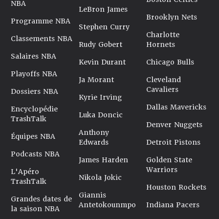
NBA
LeBron James
Brooklyn Nets
Programme NBA
Stephen Curry
Charlotte
Classements NBA
Rudy Gobert
Hornets
Salaires NBA
Kevin Durant
Chicago Bulls
Playoffs NBA
Ja Morant
Cleveland
Cavaliers
Dossiers NBA
Kyrie Irving
Dallas Mavericks
Encyclopédie
Luka Doncic
TrashTalk
Denver Nuggets
Anthony
Équipes NBA
Edwards
Detroit Pistons
Podcasts NBA
James Harden
Golden State
Warriors
L'Apéro
Nikola Jokic
TrashTalk
Houston Rockets
Giannis
Grandes dates de
Antetokounmpo
Indiana Pacers
la saison NBA