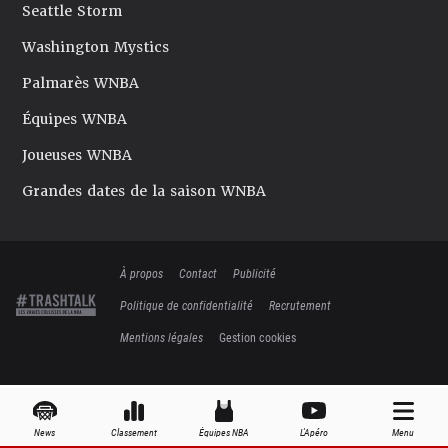
Seattle Storm
Washington Mystics
Palmarès WNBA
Équipes WNBA
Joueuses WNBA
Grandes dates de la saison WNBA
À propos
Contact
Publicité
Politique de confidentialité
Recrutement
Mentions légales
Gestion cookies
News
Classement
Équipes NBA
L'Apéro
Menu