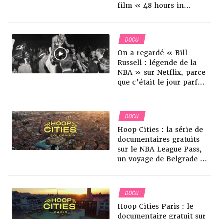
film « 48 hours in
Vegas »
DOCU
On a regardé « Bill
Russell : légende de la
NBA » sur Netflix, parce
que c’était le jour parfait
pour parler d’une
légende
DOCU
Hoop Cities : la série de
documentaires gratuits
sur le NBA League Pass,
un voyage de Belgrade à
Paris en passant par
Kaunas et Bologne
DOCU
Hoop Cities Paris : le
documentaire gratuit sur