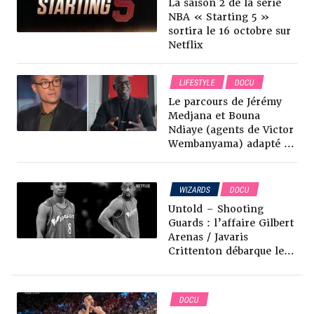
La saison 2 de la série
NBA « Starting 5 »
sortira le 16 octobre sur
Netflix
LIFESTYLE
DOCU
Le parcours de Jérémy
Medjana et Bouna
Ndiaye (agents de Victor
Wembanyama) adapté au
cinéma
WIZARDS
DOCU
Untold – Shooting
Guards : l’affaire Gilbert
Arenas / Javaris
Crittenton débarque le 6
mai sur Netflix !
DOCU