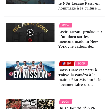
le NBA League Pass, en
hommage à la culture du
basketball à Paris
DOCU
Kevin Durant producteur
d’un docu sur les
meneurs made in New
York : le cadeau de
départ s’appelle “NYC
Point Gods” et ça
promet du lourd !
🇫🇷 EDF
DOCU
Boris Diaw est parti à
Tokyo la caméra à la
main : “En Mission”, le
documentaire sur
l’épopée de l’Équipe de
France masculine aux JO
2021
DOCU
Un 30 For 30 d’ESPN