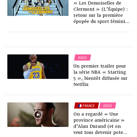
« Les Demoiselles de
Clermont » (L’Équipe) :
retour sur la première
épopée du sport féminin
français
DOCU
Un premier trailer pour
la série NBA « Starting
5 », bientôt diffusée sur
Netflix
🇫🇷FRANCE
DOCU
On a regardé « Une
province américaine »
d’Alan Durand (et on
veut tous devenir pote