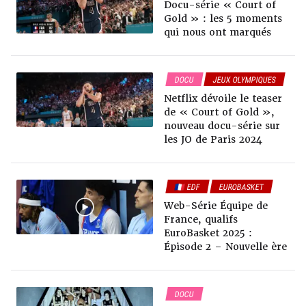
Docu-série « Court of
Gold » : les 5 moments
qui nous ont marqués
DOCU
JEUX OLYMPIQUES
Netflix dévoile le teaser
de « Court of Gold »,
nouveau docu-série sur
les JO de Paris 2024
🇫🇷 EDF
EUROBASKET
DOCU
Web-Série Équipe de
France, qualifs
EuroBasket 2025 :
Épisode 2 – Nouvelle ère
DOCU