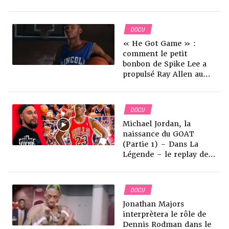
DOCU
« He Got Game » :
comment le petit
bonbon de Spike Lee a
propulsé Ray Allen au
rang de star
DOCU
Michael Jordan, la
naissance du GOAT
(Partie 1) – Dans La
Légende – le replay de
l’émission sur Clique TV
DOCU
Jonathan Majors
interprètera le rôle de
Dennis Rodman dans le