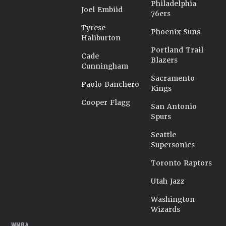
Philadelphia
Joel Embiid
76ers
Tyrese
Phoenix Suns
Haliburton
Portland Trail
Cade
Blazers
Cunningham
Sacramento
Paolo Banchero
Kings
Cooper Flagg
San Antonio
Spurs
Seattle
Supersonics
Toronto Raptors
Utah Jazz
Washington
Wizards
WNBA