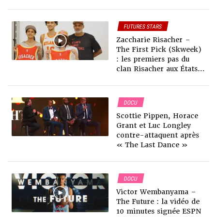
avec Terry Tarpey)
FUTURES STARS
DRAFT NBA
DOCU
Zaccharie Risacher –
🇫🇷FRANÇAIS
The First Pick (Skweek)
: les premiers pas du
clan Risacher aux États-
Unis
DOCU
Scottie Pippen, Horace
Grant et Luc Longley
contre-attaquent après
« The Last Dance »
DOCU
Victor Wembanyama –
The Future : la vidéo de
10 minutes signée ESPN