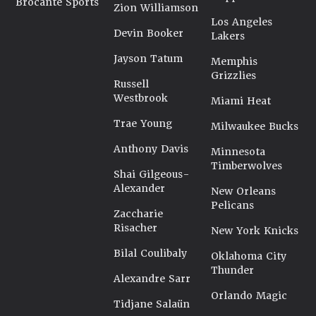
Brocante Sports
Zion Williamson
Los Angeles
Devin Booker
Lakers
Jayson Tatum
Memphis
Grizzlies
Russell
Westbrook
Miami Heat
Trae Young
Milwaukee Bucks
Anthony Davis
Minnesota
Timberwolves
Shai Gilgeous-
Alexander
New Orleans
Pelicans
Zaccharie
Risacher
New York Knicks
Bilal Coulibaly
Oklahoma City
Thunder
Alexandre Sarr
Orlando Magic
Tidjane Salaün