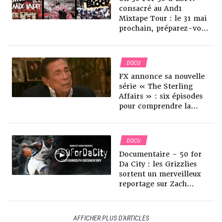
consacré au And1
Mixtape Tour : le 31 mai
prochain, préparez-vous
à une avalanche de
nostalgie
DOCU
FX annonce sa nouvelle
série « The Sterling
Affairs » : six épisodes
pour comprendre la
chute de Donald Sterling
DOCU
Documentaire – 50 for
Da City : les Grizzlies
sortent un merveilleux
reportage sur Zach
Randolph, son impact et
sa carrière à Memphis
AFFICHER PLUS D'ARTICLES