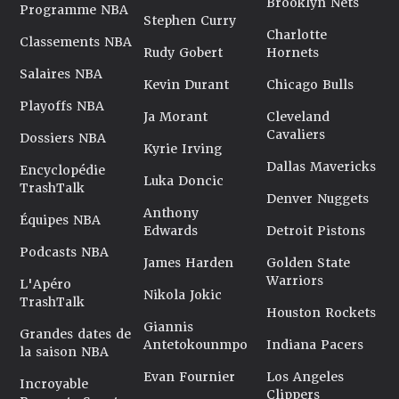
Brooklyn Nets
Programme NBA
Stephen Curry
Charlotte
Classements NBA
Rudy Gobert
Hornets
Salaires NBA
Kevin Durant
Chicago Bulls
Playoffs NBA
Ja Morant
Cleveland
Cavaliers
Dossiers NBA
Kyrie Irving
Dallas Mavericks
Encyclopédie
Luka Doncic
TrashTalk
Denver Nuggets
Anthony
Équipes NBA
Edwards
Detroit Pistons
Podcasts NBA
James Harden
Golden State
Warriors
L'Apéro
Nikola Jokic
TrashTalk
Houston Rockets
Giannis
Grandes dates de
Antetokounmpo
Indiana Pacers
la saison NBA
Evan Fournier
Los Angeles
Incroyable
Clippers