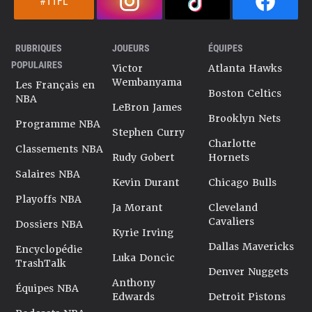
#TTFL
RUBRIQUES
JOUEURS
ÉQUIPES
POPULAIRES
Victor
Atlanta Hawks
Wembanyama
Les Français en
Boston Celtics
NBA
LeBron James
Brooklyn Nets
Programme NBA
Stephen Curry
Charlotte
Classements NBA
Rudy Gobert
Hornets
Salaires NBA
Kevin Durant
Chicago Bulls
Playoffs NBA
Ja Morant
Cleveland
Cavaliers
Dossiers NBA
Kyrie Irving
Dallas Mavericks
Encyclopédie
Luka Doncic
TrashTalk
Denver Nuggets
Anthony
Équipes NBA
Edwards
Detroit Pistons