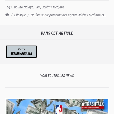
Tags :
Bouna Ndiaye
,
Film
,
Jérémy Medjana
TrashTalk Actu NBA
Lifestyle
Un film sur le parcours des agents Jérémy Medjana et
Bouna Ndiaye
DANS CET ARTICLE
Victor
WEMBANYAMA
VOIR TOUTES LES NEWS