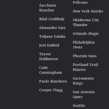
Pelicans
Zaccharie
Risacher
New York Knicks
Bilal Coulibaly
Oklahoma City
Thunder
Alexandre Sarr
Orlando Magic
Tidjane Salaün
Philadelphia
Joel Embiid
76ers
Tyrese
Phoenix Suns
Haliburton
Portland Trail
Cade
Blazers
Cunningham
Sacramento
Paolo Banchero
Kings
Cooper Flagg
San Antonio
Spurs
Seattle