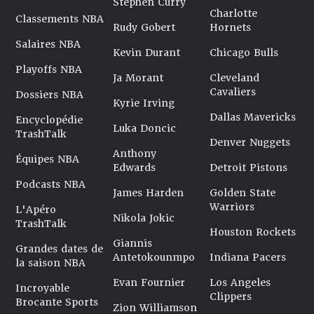
Stephen Curry
Charlotte
Classements NBA
Rudy Gobert
Hornets
Salaires NBA
Kevin Durant
Chicago Bulls
Playoffs NBA
Ja Morant
Cleveland
Cavaliers
Dossiers NBA
Kyrie Irving
Dallas Mavericks
Encyclopédie
Luka Doncic
TrashTalk
Denver Nuggets
Anthony
Équipes NBA
Edwards
Detroit Pistons
Podcasts NBA
James Harden
Golden State
Warriors
L'Apéro
Nikola Jokic
TrashTalk
Houston Rockets
Giannis
Grandes dates de
Antetokounmpo
Indiana Pacers
la saison NBA
Evan Fournier
Los Angeles
Incroyable
Clippers
Brocante Sports
Zion Williamson