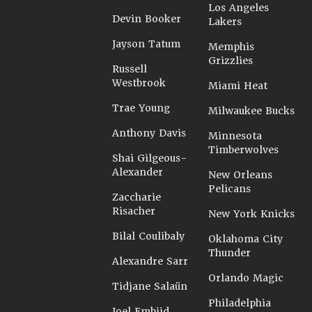
Los Angeles
Devin Booker
Lakers
Jayson Tatum
Memphis
Grizzlies
Russell
Westbrook
Miami Heat
Trae Young
Milwaukee Bucks
Anthony Davis
Minnesota
Timberwolves
Shai Gilgeous-
Alexander
New Orleans
Pelicans
Zaccharie
Risacher
New York Knicks
Bilal Coulibaly
Oklahoma City
Thunder
Alexandre Sarr
Orlando Magic
Tidjane Salaün
Philadelphia
Joel Embiid