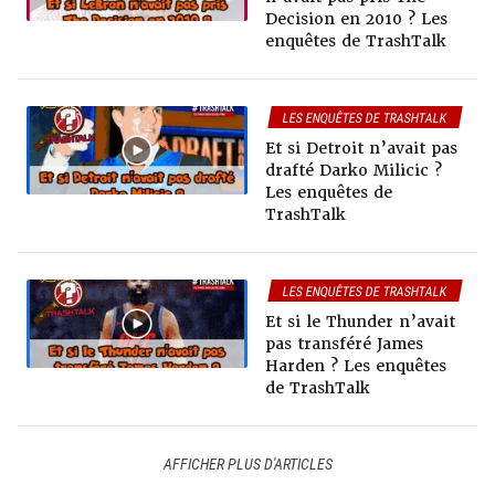
Decision en 2010 ? Les
enquêtes de TrashTalk
LES ENQUÊTES DE TRASHTALK
Et si Detroit n’avait pas
drafté Darko Milicic ?
Les enquêtes de
TrashTalk
LES ENQUÊTES DE TRASHTALK
Et si le Thunder n’avait
pas transféré James
Harden ? Les enquêtes
de TrashTalk
AFFICHER PLUS D'ARTICLES