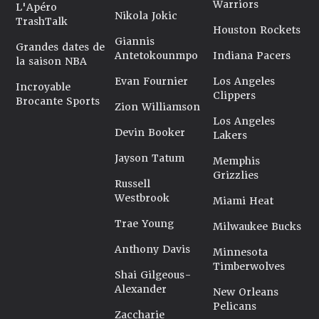
Warriors
L'Apéro
Nikola Jokic
TrashTalk
Houston Rockets
Giannis
Grandes dates de
Antetokounmpo
Indiana Pacers
la saison NBA
Evan Fournier
Los Angeles
Incroyable
Clippers
Brocante Sports
Zion Williamson
Los Angeles
Devin Booker
Lakers
Jayson Tatum
Memphis
Grizzlies
Russell
Westbrook
Miami Heat
Trae Young
Milwaukee Bucks
Anthony Davis
Minnesota
Timberwolves
Shai Gilgeous-
Alexander
New Orleans
Pelicans
Zaccharie