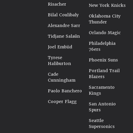
Risacher
New York Knicks
Bilal Coulibaly
Oklahoma City
Thunder
Alexandre Sarr
Orlando Magic
Tidjane Salaün
Philadelphia
Joel Embiid
76ers
Tyrese
Phoenix Suns
Haliburton
Portland Trail
Cade
Blazers
Cunningham
Sacramento
Paolo Banchero
Kings
Cooper Flagg
San Antonio
Spurs
Seattle
Supersonics