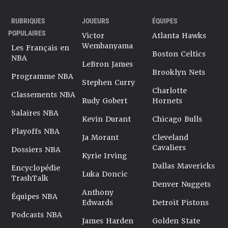
RUBRIQUES
JOUEURS
ÉQUIPES
POPULAIRES
Victor
Atlanta Hawks
Wembanyama
Les Français en
Boston Celtics
NBA
LeBron James
Brooklyn Nets
Programme NBA
Stephen Curry
Charlotte
Classements NBA
Rudy Gobert
Hornets
Salaires NBA
Kevin Durant
Chicago Bulls
Playoffs NBA
Ja Morant
Cleveland
Cavaliers
Dossiers NBA
Kyrie Irving
Dallas Mavericks
Encyclopédie
Luka Doncic
TrashTalk
Denver Nuggets
Anthony
Équipes NBA
Edwards
Detroit Pistons
Podcasts NBA
James Harden
Golden State