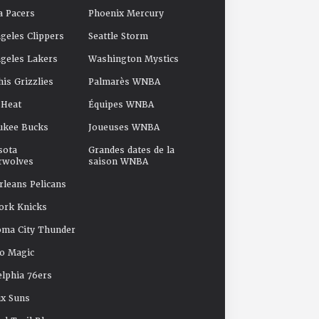
a Pacers
Phoenix Mercury
geles Clippers
Seattle Storm
geles Lakers
Washington Mystics
s Grizzlies
Palmarès WNBA
 Heat
Équipes WNBA
ukee Bucks
Joueuses WNBA
sota
Grandes dates de la
rwolves
saison WNBA
leans Pelicans
ork Knicks
oma City Thunder
o Magic
elphia 76ers
x Suns