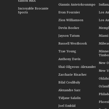
saison NBA
Giannis Antetokounmpo
Indian
Incroyable Brocante
Sports
Evan Fournier
Los An
Zion Williamson
Los An
Devin Booker
Memphi
Jayson Tatum
Miami
Russell Westbrook
Milwa
Trae Young
Minne
Timbe
Anthony Davis
New Or
Shai Gilgeous-Alexander
New Y
Zaccharie Risacher
Oklah
Bilal Coulibaly
Orland
Alexandre Sarr
Philad
Tidjane Salaün
Phoeni
Joel Embiid