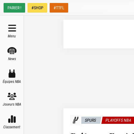
PARIER !
#SHOP
#TTFL
Menu
News
Équipes NBA
Joueurs NBA
SPURS
PLAYOFFS NBA
Classement