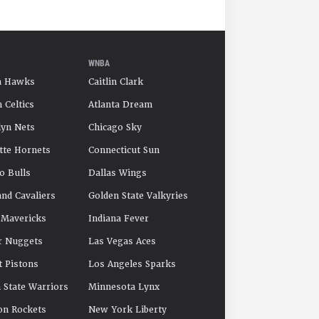
WNBA
a Hawks
Caitlin Clark
 Celtics
Atlanta Dream
yn Nets
Chicago Sky
tte Hornets
Connecticut Sun
o Bulls
Dallas Wings
and Cavaliers
Golden State Valkyries
 Mavericks
Indiana Fever
r Nuggets
Las Vegas Aces
t Pistons
Los Angeles Sparks
 State Warriors
Minnesota Lynx
on Rockets
New York Liberty