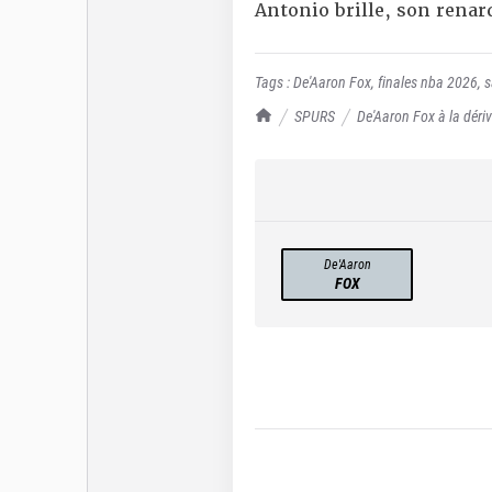
Antonio brille, son renard
Tags :
De'Aaron Fox
,
finales nba 2026
,
s
TrashTalk Actu NBA
SPURS
De'Aaron Fox à la dérive
De'Aaron
FOX