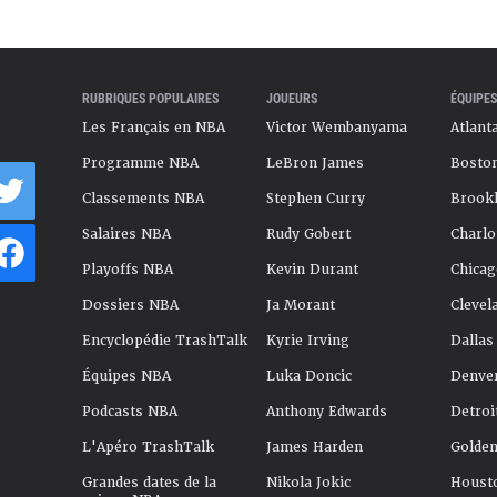
RUBRIQUES POPULAIRES
JOUEURS
ÉQUIPES
Les Français en NBA
Victor Wembanyama
Atlant
Programme NBA
LeBron James
Boston
Classements NBA
Stephen Curry
Brookl
Salaires NBA
Rudy Gobert
Charlo
Playoffs NBA
Kevin Durant
Chicag
Dossiers NBA
Ja Morant
Clevel
Encyclopédie TrashTalk
Kyrie Irving
Dallas
Équipes NBA
Luka Doncic
Denve
Podcasts NBA
Anthony Edwards
Detroi
L'Apéro TrashTalk
James Harden
Golden
Grandes dates de la
Nikola Jokic
Houst