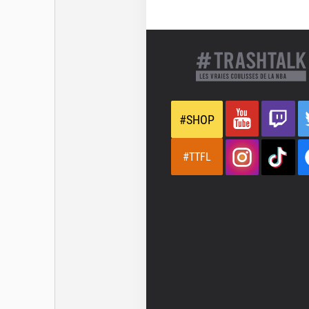
#SHOP
#TTFL