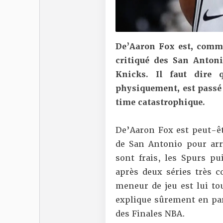
De’Aaron Fox est, comme
critiqué des San Anton
Knicks. Il faut dire 
physiquement, est passé 
time catastrophique.
De’Aaron Fox est peut-êt
de San Antonio pour arr
sont frais, les Spurs pu
après deux séries très 
meneur de jeu est lui tou
explique sûrement en par
des Finales NBA.