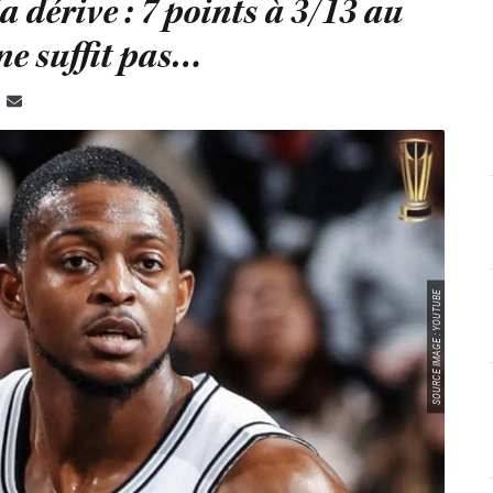
a dérive : 7 points à 3/13 au
 ne suffit pas…
SOURCE IMAGE : YOUTUBE