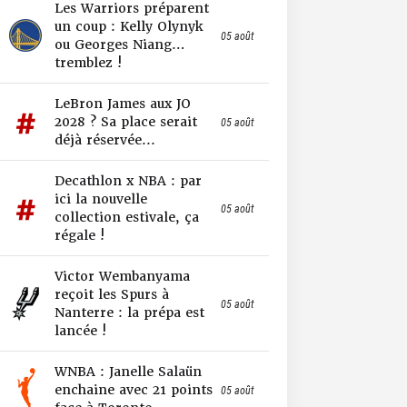
Les Warriors préparent
un coup : Kelly Olynyk
05 août
ou Georges Niang…
tremblez !
LeBron James aux JO
2028 ? Sa place serait
05 août
déjà réservée...
Decathlon x NBA : par
ici la nouvelle
05 août
collection estivale, ça
régale !
Victor Wembanyama
reçoit les Spurs à
05 août
Nanterre : la prépa est
lancée !
WNBA : Janelle Salaün
enchaine avec 21 points
05 août