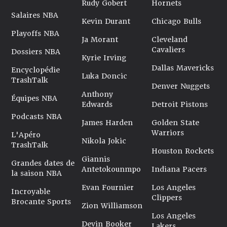
Rudy Gobert
Hornets
Salaires NBA
Kevin Durant
Chicago Bulls
Playoffs NBA
Ja Morant
Cleveland
Cavaliers
Dossiers NBA
Kyrie Irving
Dallas Mavericks
Encyclopédie
Luka Doncic
TrashTalk
Denver Nuggets
Anthony
Équipes NBA
Edwards
Detroit Pistons
Podcasts NBA
James Harden
Golden State
Warriors
L'Apéro
Nikola Jokic
TrashTalk
Houston Rockets
Giannis
Grandes dates de
Antetokounmpo
Indiana Pacers
la saison NBA
Evan Fournier
Los Angeles
Incroyable
Clippers
Brocante Sports
Zion Williamson
Los Angeles
Devin Booker
Lakers