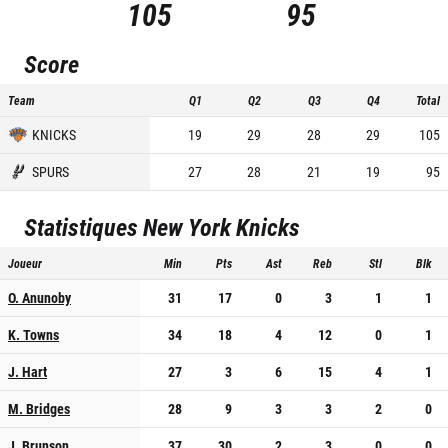
105
95
Score
Team
Q1
Q2
Q3
Q4
Total
KNICKS
19
29
28
29
105
SPURS
27
28
21
19
95
Statistiques
New York Knicks
Joueur
Min
Pts
Ast
Reb
Stl
Blk
O. Anunoby
31
17
0
3
1
1
K. Towns
34
18
4
12
0
1
J. Hart
27
3
6
15
4
1
M. Bridges
28
9
3
3
2
0
J. Brunson
37
30
2
3
0
0