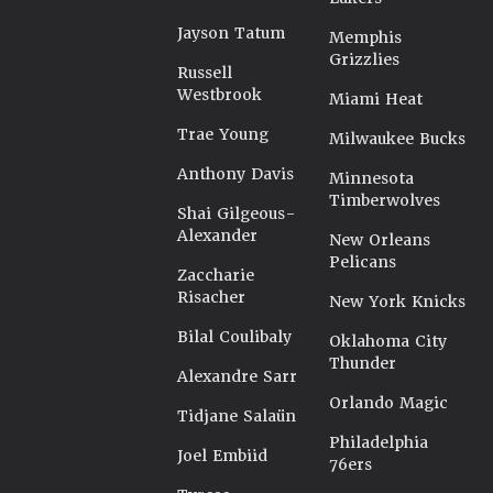
Jayson Tatum
Memphis
Grizzlies
Russell
Westbrook
Miami Heat
Trae Young
Milwaukee Bucks
Anthony Davis
Minnesota
Timberwolves
Shai Gilgeous-
Alexander
New Orleans
Pelicans
Zaccharie
Risacher
New York Knicks
Bilal Coulibaly
Oklahoma City
Thunder
Alexandre Sarr
Orlando Magic
Tidjane Salaün
Philadelphia
Joel Embiid
76ers