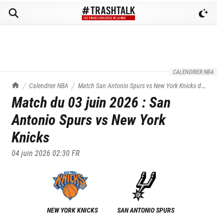
CALENDRIER NBA
TrashTalk Actu NBA
Calendrier NBA
Match
San Antonio Spurs
vs
New York Knicks
du
Match du
03 juin 2026
:
San
03/06/2026
Antonio Spurs
vs
New York
Knicks
04 juin 2026 02:30
FR
NEW YORK KNICKS
SAN ANTONIO SPURS