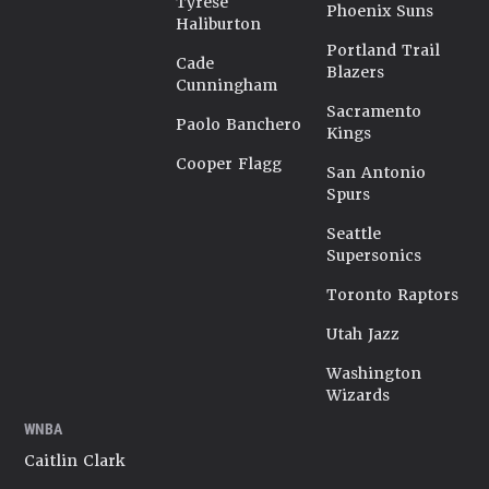
Tyrese
Phoenix Suns
Haliburton
Portland Trail
Cade
Blazers
Cunningham
Sacramento
Paolo Banchero
Kings
Cooper Flagg
San Antonio
Spurs
Seattle
Supersonics
Toronto Raptors
Utah Jazz
Washington
Wizards
WNBA
Caitlin Clark