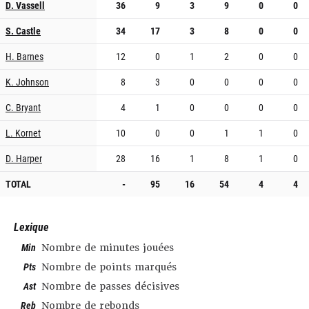
D. Vassell
36
9
3
9
0
0
S. Castle
34
17
3
8
0
0
H. Barnes
12
0
1
2
0
0
K. Johnson
8
3
0
0
0
0
C. Bryant
4
1
0
0
0
0
L. Kornet
10
0
0
1
1
0
D. Harper
28
16
1
8
1
0
TOTAL
-
95
16
54
4
4
Lexique
Min
Nombre de minutes jouées
Pts
Nombre de points marqués
Ast
Nombre de passes décisives
Reb
Nombre de rebonds