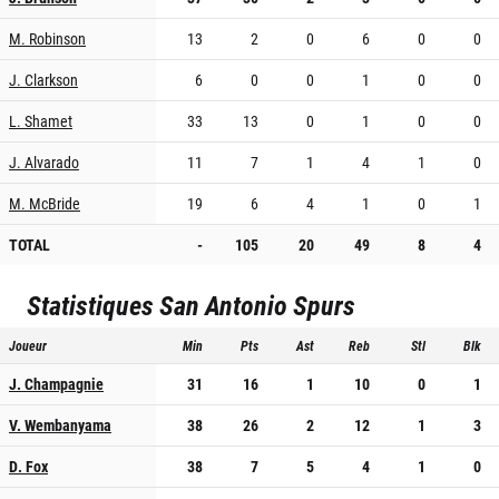
M. Robinson
13
2
0
6
0
0
J. Clarkson
6
0
0
1
0
0
L. Shamet
33
13
0
1
0
0
J. Alvarado
11
7
1
4
1
0
M. McBride
19
6
4
1
0
1
TOTAL
-
105
20
49
8
4
Statistiques
San Antonio Spurs
Joueur
Min
Pts
Ast
Reb
Stl
Blk
J. Champagnie
31
16
1
10
0
1
V. Wembanyama
38
26
2
12
1
3
D. Fox
38
7
5
4
1
0