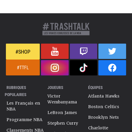
#SHOP
#TTFL
RUBRIQUES
JOUEURS
ÉQUIPES
POPULAIRES
Victor
Atlanta Hawks
Wembanyama
Les Français en
Boston Celtics
NBA
LeBron James
Brooklyn Nets
Programme NBA
Stephen Curry
Charlotte
Classements NBA