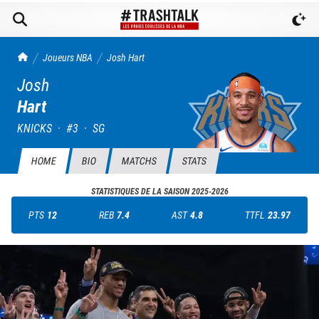
TrashTalk Actu NBA
Joueurs NBA
Josh
Hart
Josh
Hart
KNICKS
·
#
3
·
SG
HOME
BIO
MATCHS
STATS
STATISTIQUES DE LA SAISON
2025-2026
PTS
12
REB
7.4
AST
4.8
TTFL
23.97