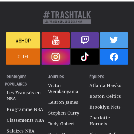
#SHOP
#TTFL
RUBRIQUES
JOUEURS
ÉQUIPES
POPULAIRES
Victor
Atlanta Hawks
Wembanyama
Les Français en
Boston Celtics
NBA
LeBron James
Brooklyn Nets
Programme NBA
Stephen Curry
Charlotte
Classements NBA
Rudy Gobert
Hornets
Salaires NBA