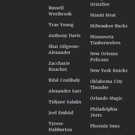
Grizzlies
Russell
Westbrook
Miami Heat
Trae Young
Milwaukee Bucks
Anthony Davis
Minnesota
Timberwolves
Shai Gilgeous-
Alexander
New Orleans
Pelicans
Zaccharie
Risacher
New York Knicks
Bilal Coulibaly
Oklahoma City
Thunder
Alexandre Sarr
Orlando Magic
Tidjane Salaün
Philadelphia
Joel Embiid
76ers
Tyrese
Phoenix Suns
Haliburton