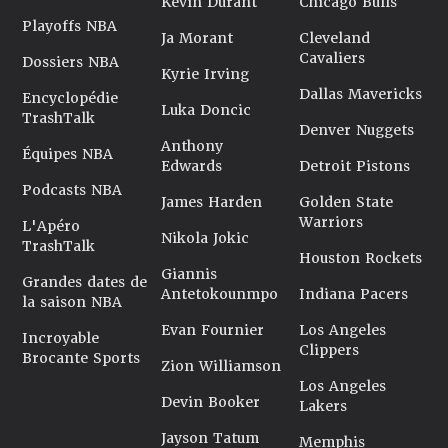
Kevin Durant
Chicago Bulls
Playoffs NBA
Ja Morant
Cleveland
Cavaliers
Dossiers NBA
Kyrie Irving
Dallas Mavericks
Encyclopédie
Luka Doncic
TrashTalk
Denver Nuggets
Anthony
Équipes NBA
Edwards
Detroit Pistons
Podcasts NBA
James Harden
Golden State
Warriors
L'Apéro
Nikola Jokic
TrashTalk
Houston Rockets
Giannis
Grandes dates de
Antetokounmpo
Indiana Pacers
la saison NBA
Evan Fournier
Los Angeles
Incroyable
Clippers
Brocante Sports
Zion Williamson
Los Angeles
Devin Booker
Lakers
Jayson Tatum
Memphis