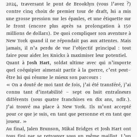
2024, traversant le pont de Brooklyn (vous l’avez ?)
contre cinq choix de premier tour de draft, lui a mis
une grosse pression sur les épaules, et une étiquette sur
le front (encore plus après sa prolongation à 150
millions de dollars). De quoi compliquer son aventure à
New York quand il ne répondait pas aux attentes. Mais
jamais, il n’a perdu de vue l’objectif principal : tout
faire pour aider les Knicks à maximiser leur potentiel.
Quant à
Josh Hart
, soldat ultime avec qui n’importe
quel coéquipier aimerait partir à la guerre, c’est peut-
être lui qui résume le mieux son parcours :
« On a douté de moi tant de fois, j’ai été transféré, j’ai
connu tant d’instabilité – sept ou huit entraîneurs
différents (sous quatre franchises en dix ans, ndlr.).
J’ai trouvé ma place à New York. Ils m’ont accepté
pour ce que je suis, en tant que personne et en tant que
joueur. »
Au final, Jalen Brunson, Mikal Bridges et Josh Hart ont
tous fini par se retrouver sous un même maillot. L’un