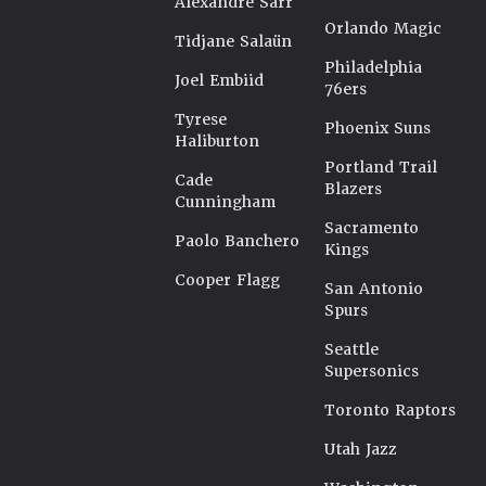
Alexandre Sarr
Orlando Magic
Tidjane Salaün
Philadelphia
Joel Embiid
76ers
Tyrese
Phoenix Suns
Haliburton
Portland Trail
Cade
Blazers
Cunningham
Sacramento
Paolo Banchero
Kings
Cooper Flagg
San Antonio
Spurs
Seattle
Supersonics
Toronto Raptors
Utah Jazz