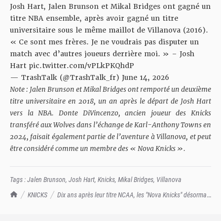
Josh Hart, Jalen Brunson et Mikal Bridges ont gagné un
titre NBA ensemble, après avoir gagné un titre
universitaire sous le même maillot de Villanova (2016).
« Ce sont mes frères. Je ne voudrais pas disputer un
match avec d’autres joueurs derrière moi. » – Josh
Hart
pic.twitter.com/vPLkPKQhdP
— TrashTalk (@TrashTalk_fr)
June 14, 2026
Note : Jalen Brunson et Mikal Bridges ont remporté un deuxième
titre universitaire en 2018, un an après le départ de Josh Hart
vers la NBA. Donte DiVincenzo, ancien joueur des Knicks
transféré aux Wolves dans l’échange de Karl-Anthony Towns en
2024, faisait également partie de l’aventure à Villanova, et peut
être considéré comme un membre des « Nova Knicks ».
Tags :
Jalen Brunson
,
Josh Hart
,
Knicks
,
Mikal Bridges
,
Villanova
TrashTalk Actu NBA
KNICKS
Dix ans après leur titre NCAA, les "Nova Knicks" désormais
sur le toit de la NBA