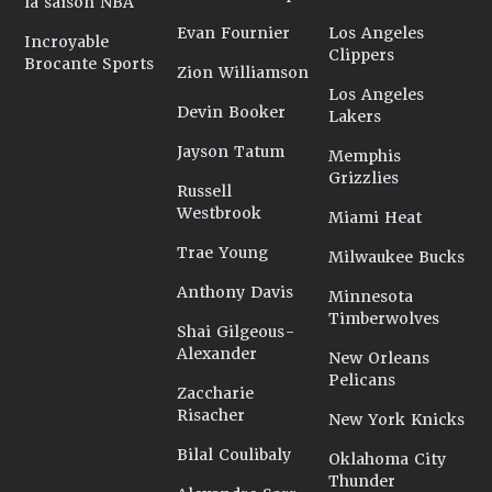
la saison NBA
Evan Fournier
Los Angeles
Incroyable
Clippers
Brocante Sports
Zion Williamson
Los Angeles
Devin Booker
Lakers
Jayson Tatum
Memphis
Grizzlies
Russell
Westbrook
Miami Heat
Trae Young
Milwaukee Bucks
Anthony Davis
Minnesota
Timberwolves
Shai Gilgeous-
Alexander
New Orleans
Pelicans
Zaccharie
Risacher
New York Knicks
Bilal Coulibaly
Oklahoma City
Thunder