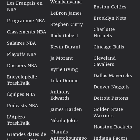
Wembanyama
Les Français en
Boston Celtics
NBA
LeBron James
Brooklyn Nets
Programme NBA
Stephen Curry
Charlotte
Classements NBA
Rudy Gobert
Hornets
Salaires NBA
Kevin Durant
Chicago Bulls
Playoffs NBA
Ja Morant
Cleveland
Cavaliers
Dossiers NBA
Kyrie Irving
Dallas Mavericks
Encyclopédie
Luka Doncic
TrashTalk
Denver Nuggets
Anthony
Équipes NBA
Edwards
Detroit Pistons
Podcasts NBA
James Harden
Golden State
Warriors
L'Apéro
Nikola Jokic
TrashTalk
Houston Rockets
Giannis
Grandes dates de
Antetokounmpo
Indiana Pacers