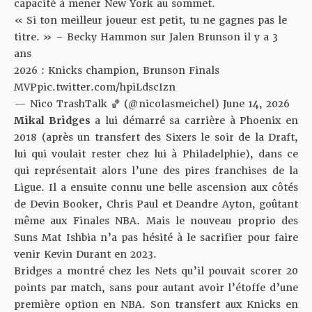
capacité à mener New York au sommet.
« Si ton meilleur joueur est petit, tu ne gagnes pas le
titre. » – Becky Hammon sur Jalen Brunson il y a 3
ans
2026 : Knicks champion, Brunson Finals
MVP
pic.twitter.com/hpiLdscIzn
— Nico TrashTalk 🏀 (@nicolasmeichel)
June 14, 2026
Mikal Bridges
a lui démarré sa carrière à Phoenix en
2018 (après un transfert des Sixers le soir de la Draft,
lui qui voulait rester chez lui à Philadelphie
), dans ce
qui représentait alors l’une des pires franchises de la
Ligue. Il a ensuite connu une belle ascension aux côtés
de Devin Booker, Chris Paul et Deandre Ayton, goûtant
même aux Finales NBA. Mais le nouveau proprio des
Suns Mat Ishbia n’a pas hésité à le sacrifier pour faire
venir Kevin Durant en 2023.
Bridges a montré chez les Nets qu’il pouvait scorer 20
points par match, sans pour autant avoir l’étoffe d’une
première option en NBA. Son transfert aux Knicks en