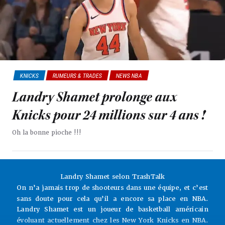
KNICKS
RUMEURS & TRADES
NEWS NBA
Landry Shamet prolonge aux
Knicks pour 24 millions sur 4 ans !
Oh la bonne pioche !!!
Landry Shamet selon TrashTalk
On n’a jamais trop de shooteurs dans une équipe, et c’est
sans doute pour cela qu’il a encore sa place en NBA.
Landry Shamet est un joueur de basketball américain
évoluant actuellement chez les New York Knicks en NBA.