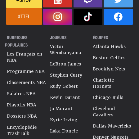
#TTFL
RUBRIQUES
JOUEURS
ÉQUIPES
POPULAIRES
Victor
Atlanta Hawks
Wembanyama
Les Français en
Boston Celtics
NBA
LeBron James
Brooklyn Nets
Programme NBA
Stephen Curry
Charlotte
Classements NBA
Rudy Gobert
Hornets
Salaires NBA
Kevin Durant
Chicago Bulls
Playoffs NBA
Ja Morant
Cleveland
Cavaliers
Dossiers NBA
Kyrie Irving
Dallas Mavericks
Encyclopédie
Luka Doncic
TrashTalk
Denver Nuggets