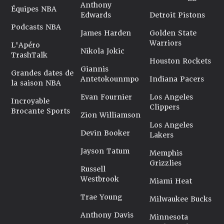
Anthony
Équipes NBA
Edwards
Detroit Pistons
Podcasts NBA
James Harden
Golden State
Warriors
L'Apéro
Nikola Jokic
TrashTalk
Houston Rockets
Giannis
Grandes dates de
Antetokounmpo
Indiana Pacers
la saison NBA
Evan Fournier
Los Angeles
Incroyable
Clippers
Brocante Sports
Zion Williamson
Los Angeles
Devin Booker
Lakers
Jayson Tatum
Memphis
Grizzlies
Russell
Westbrook
Miami Heat
Trae Young
Milwaukee Bucks
Anthony Davis
Minnesota