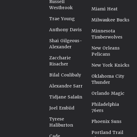
Russell
Westbrook
Miami Heat
Trae Young
Milwaukee Bucks
Anthony Davis
Minnesota
Timberwolves
Shai Gilgeous-
Alexander
New Orleans
Pelicans
Zaccharie
Risacher
New York Knicks
Bilal Coulibaly
Oklahoma City
Thunder
Alexandre Sarr
Orlando Magic
Tidjane Salaün
Philadelphia
Joel Embiid
76ers
Tyrese
Phoenix Suns
Haliburton
Portland Trail
Cade