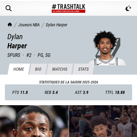
TrashTalk Actu NBA
Joueurs NBA
Dylan
Harper
Dylan
Harper
SPURS
·
#
2
·
PG, SG
HOME
BIO
MATCHS
STATS
STATISTIQUES DE LA SAISON
2025-2026
PTS
11.8
REB
3.4
AST
3.9
TTFL
18.88