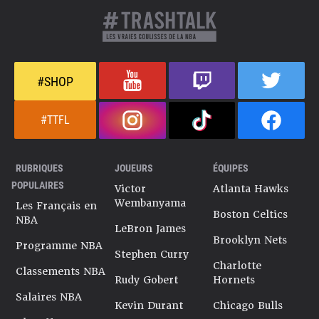
#SHOP
#TTFL
RUBRIQUES
JOUEURS
ÉQUIPES
POPULAIRES
Victor
Atlanta Hawks
Wembanyama
Les Français en
Boston Celtics
NBA
LeBron James
Brooklyn Nets
Programme NBA
Stephen Curry
Charlotte
Classements NBA
Rudy Gobert
Hornets
Salaires NBA
Kevin Durant
Chicago Bulls