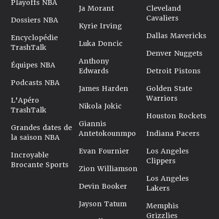
Playoffs NBA
Ja Morant
Cleveland
Cavaliers
Dossiers NBA
Kyrie Irving
Dallas Mavericks
Encyclopédie
Luka Doncic
TrashTalk
Denver Nuggets
Anthony
Équipes NBA
Edwards
Detroit Pistons
Podcasts NBA
James Harden
Golden State
Warriors
L'Apéro
Nikola Jokic
TrashTalk
Houston Rockets
Giannis
Grandes dates de
Antetokounmpo
Indiana Pacers
la saison NBA
Evan Fournier
Los Angeles
Incroyable
Clippers
Brocante Sports
Zion Williamson
Los Angeles
Devin Booker
Lakers
Jayson Tatum
Memphis
Grizzlies