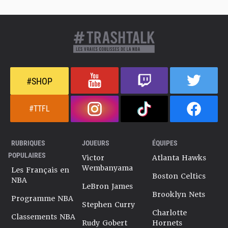
#SHOP
#TTFL
RUBRIQUES
JOUEURS
ÉQUIPES
POPULAIRES
Victor
Atlanta Hawks
Wembanyama
Les Français en
Boston Celtics
NBA
LeBron James
Brooklyn Nets
Programme NBA
Stephen Curry
Charlotte
Classements NBA
Rudy Gobert
Hornets