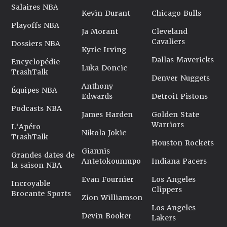
Salaires NBA
Kevin Durant
Chicago Bulls
Playoffs NBA
Ja Morant
Cleveland
Cavaliers
Dossiers NBA
Kyrie Irving
Dallas Mavericks
Encyclopédie
Luka Doncic
TrashTalk
Denver Nuggets
Anthony
Équipes NBA
Edwards
Detroit Pistons
Podcasts NBA
James Harden
Golden State
Warriors
L'Apéro
Nikola Jokic
TrashTalk
Houston Rockets
Giannis
Grandes dates de
Antetokounmpo
Indiana Pacers
la saison NBA
Evan Fournier
Los Angeles
Incroyable
Clippers
Brocante Sports
Zion Williamson
Los Angeles
Devin Booker
Lakers