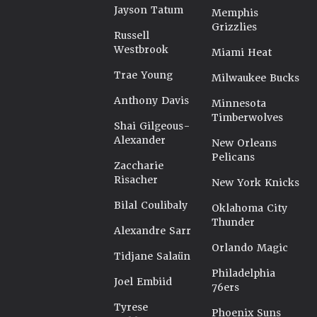
Jayson Tatum
Memphis
Grizzlies
Russell
Westbrook
Miami Heat
Trae Young
Milwaukee Bucks
Anthony Davis
Minnesota
Timberwolves
Shai Gilgeous-
Alexander
New Orleans
Pelicans
Zaccharie
Risacher
New York Knicks
Bilal Coulibaly
Oklahoma City
Thunder
Alexandre Sarr
Orlando Magic
Tidjane Salaün
Philadelphia
Joel Embiid
76ers
Tyrese
Phoenix Suns