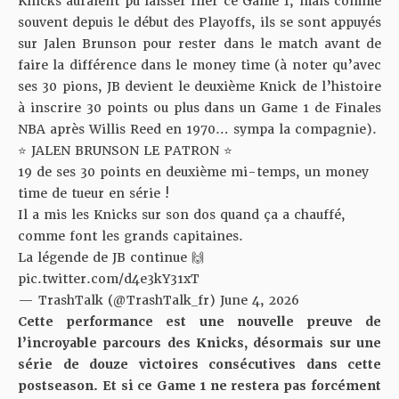
Knicks auraient pu laisser filer ce Game 1, mais comme
souvent depuis le début des Playoffs, ils se sont appuyés
sur Jalen Brunson pour rester dans le match avant de
faire la différence dans le money time (à noter qu’avec
ses 30 pions, JB devient le deuxième Knick de l’histoire
à inscrire 30 points ou plus dans un Game 1 de Finales
NBA après Willis Reed en 1970… sympa la compagnie).
⭐️ JALEN BRUNSON LE PATRON ⭐️
19 de ses 30 points en deuxième mi-temps, un money
time de tueur en série !
Il a mis les Knicks sur son dos quand ça a chauffé,
comme font les grands capitaines.
La légende de JB continue 🙌
pic.twitter.com/d4e3kY31xT
— TrashTalk (@TrashTalk_fr)
June 4, 2026
Cette performance est une nouvelle preuve de
l’incroyable parcours des Knicks, désormais sur une
série de douze victoires consécutives dans cette
postseason. Et si ce Game 1 ne restera pas forcément