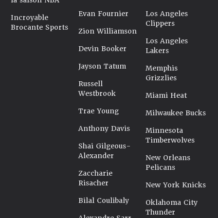
la saison NBA
Evan Fournier
Los Angeles
Incroyable
Clippers
Brocante Sports
Zion Williamson
Los Angeles
Devin Booker
Lakers
Jayson Tatum
Memphis
Grizzlies
Russell
Westbrook
Miami Heat
Trae Young
Milwaukee Bucks
Anthony Davis
Minnesota
Timberwolves
Shai Gilgeous-
Alexander
New Orleans
Pelicans
Zaccharie
Risacher
New York Knicks
Bilal Coulibaly
Oklahoma City
Thunder