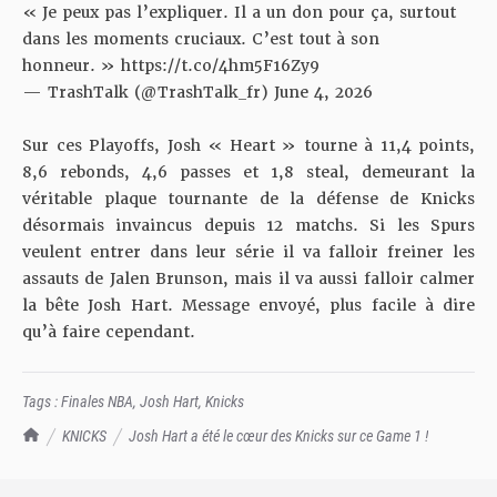
« Je peux pas l’expliquer. Il a un don pour ça, surtout
dans les moments cruciaux. C’est tout à son
honneur. »
https://t.co/4hm5F16Zy9
— TrashTalk (@TrashTalk_fr)
June 4, 2026
Sur ces Playoffs, Josh « Heart » tourne à 11,4 points,
8,6 rebonds, 4,6 passes et 1,8 steal, demeurant la
véritable plaque tournante de la défense de Knicks
désormais invaincus depuis 12 matchs. Si les Spurs
veulent entrer dans leur série il va falloir freiner les
assauts de Jalen Brunson, mais il va aussi falloir calmer
la bête Josh Hart. Message envoyé, plus facile à dire
qu’à faire cependant.
Tags :
Finales NBA
,
Josh Hart
,
Knicks
TrashTalk Actu NBA
KNICKS
Josh Hart a été le cœur des Knicks sur ce Game 1 !