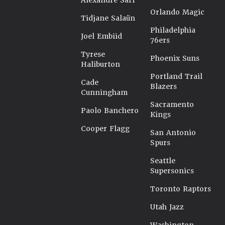
Alexandre Sarr
Orlando Magic
Tidjane Salaün
Philadelphia
Joel Embiid
76ers
Tyrese
Phoenix Suns
Haliburton
Portland Trail
Cade
Blazers
Cunningham
Sacramento
Paolo Banchero
Kings
Cooper Flagg
San Antonio
Spurs
Seattle
Supersonics
Toronto Raptors
Utah Jazz