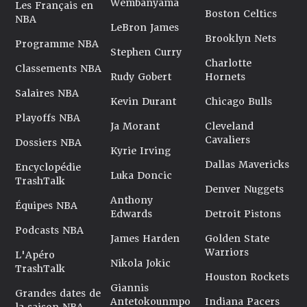
Wembanyama
Les Français en
Boston Celtics
NBA
LeBron James
Brooklyn Nets
Programme NBA
Stephen Curry
Charlotte
Classements NBA
Rudy Gobert
Hornets
Salaires NBA
Kevin Durant
Chicago Bulls
Playoffs NBA
Ja Morant
Cleveland
Cavaliers
Dossiers NBA
Kyrie Irving
Dallas Mavericks
Encyclopédie
Luka Doncic
TrashTalk
Denver Nuggets
Anthony
Équipes NBA
Edwards
Detroit Pistons
Podcasts NBA
James Harden
Golden State
Warriors
L'Apéro
Nikola Jokic
TrashTalk
Houston Rockets
Giannis
Grandes dates de
Antetokounmpo
Indiana Pacers