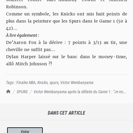
Robinson.
Comme un symbole, les Knicks ont mis huit points de
plus dans la peinture que les Spurs dans le Game 1 (50 à
42)…
À lire également :
De’Aaron Fox à la dérive : 7 points à 3/13 au tir, une
cheville ne suffit pas…
Dylan Harper laissé sur le banc dans le money-time,
allô Mitch Johnson ?!
Tags :
Finales NBA
,
Knicks
,
spurs
,
Victor Wembanyama
TrashTalk Actu NBA
SPURS
Victor Wembanyama après la défaite du Game 1 : "Je ne
suis pas inquiet du tout"
DANS CET ARTICLE
Victor