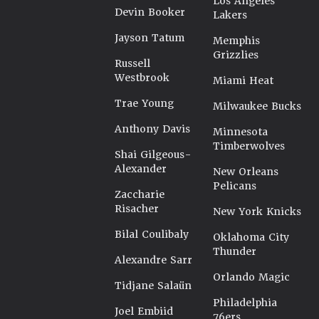
Los Angeles
Devin Booker
Lakers
Jayson Tatum
Memphis
Grizzlies
Russell
Westbrook
Miami Heat
Trae Young
Milwaukee Bucks
Anthony Davis
Minnesota
Timberwolves
Shai Gilgeous-
Alexander
New Orleans
Pelicans
Zaccharie
Risacher
New York Knicks
Bilal Coulibaly
Oklahoma City
Thunder
Alexandre Sarr
Orlando Magic
Tidjane Salaün
Philadelphia
Joel Embiid
76ers