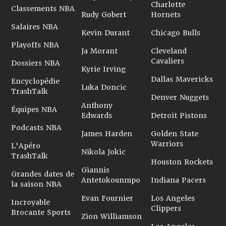
Charlotte
Classements NBA
Rudy Gobert
Hornets
Salaires NBA
Kevin Durant
Chicago Bulls
Playoffs NBA
Ja Morant
Cleveland
Cavaliers
Dossiers NBA
Kyrie Irving
Dallas Mavericks
Encyclopédie
Luka Doncic
TrashTalk
Denver Nuggets
Anthony
Équipes NBA
Edwards
Detroit Pistons
Podcasts NBA
James Harden
Golden State
Warriors
L'Apéro
Nikola Jokic
TrashTalk
Houston Rockets
Giannis
Grandes dates de
Antetokounmpo
Indiana Pacers
la saison NBA
Evan Fournier
Los Angeles
Incroyable
Clippers
Brocante Sports
Zion Williamson