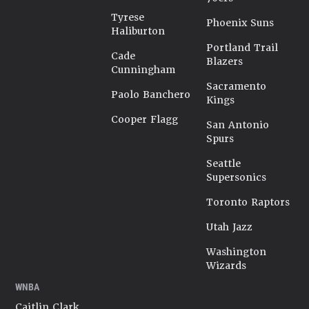
Tyrese
Phoenix Suns
Haliburton
Portland Trail
Cade
Blazers
Cunningham
Sacramento
Paolo Banchero
Kings
Cooper Flagg
San Antonio
Spurs
Seattle
Supersonics
Toronto Raptors
Utah Jazz
Washington
Wizards
WNBA
Caitlin Clark