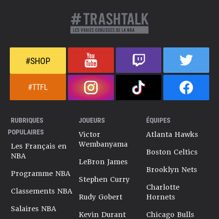
#SHOP
#TTFL
RUBRIQUES
JOUEURS
ÉQUIPES
POPULAIRES
Victor
Atlanta Hawks
Wembanyama
Les Français en
Boston Celtics
NBA
LeBron James
Brooklyn Nets
Programme NBA
Stephen Curry
Charlotte
Classements NBA
Rudy Gobert
Hornets
Salaires NBA
Kevin Durant
Chicago Bulls