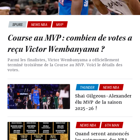
SPURS
NEWS NBA
MVP
Course au MVP : combien de votes a
reçu Victor Wembanyama ?
Parmi les finalistes, Victor Wembanyama a officiellement
terminé troisième de la Course au MVP. Voici le détails des
votes.
THUNDER
NEWS NBA
MVP
Shai Gilgeous-Alexander
élu MVP de la saison
2025-26 !
NEWS NBA
6TH MAN
COACH
DPOY
MIP
Quand seront annoncés
MVP
POWER RANKING