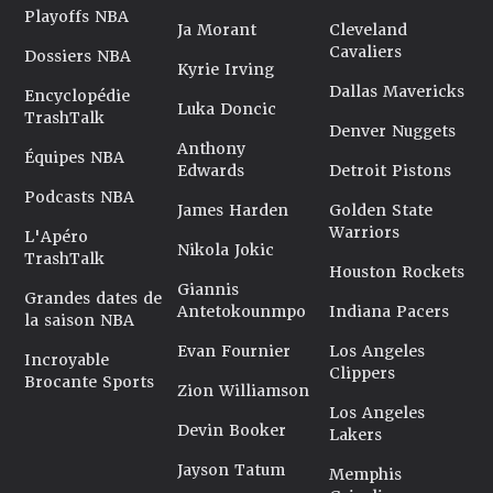
Playoffs NBA
Ja Morant
Cleveland
Cavaliers
Dossiers NBA
Kyrie Irving
Dallas Mavericks
Encyclopédie
Luka Doncic
TrashTalk
Denver Nuggets
Anthony
Équipes NBA
Edwards
Detroit Pistons
Podcasts NBA
James Harden
Golden State
Warriors
L'Apéro
Nikola Jokic
TrashTalk
Houston Rockets
Giannis
Grandes dates de
Antetokounmpo
Indiana Pacers
la saison NBA
Evan Fournier
Los Angeles
Incroyable
Clippers
Brocante Sports
Zion Williamson
Los Angeles
Devin Booker
Lakers
Jayson Tatum
Memphis