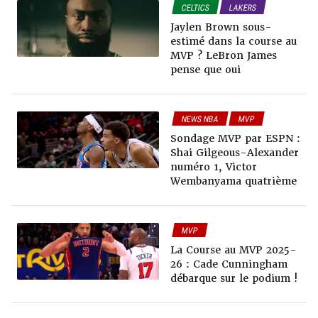
CELTICS
LAKERS
NEWS NBA
MVP
Jaylen Brown sous-
estimé dans la course au
MVP ? LeBron James
pense que oui
NEWS NBA
MVP
Sondage MVP par ESPN :
Shai Gilgeous-Alexander
numéro 1, Victor
Wembanyama quatrième
MVP
La Course au MVP 2025-
26 : Cade Cunningham
débarque sur le podium !