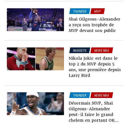
THUNDER
MVP
Shai Gilgeous-Alexander
a reçu son trophée de
MVP devant son public
NUGGETS
NEWS NBA
MVP
Nikola Jokic est dans le
top 2 du MVP depuis 5
ans, une première depuis
Larry Bird
THUNDER
NEWS NBA
MVP
Désormais MVP, Shai
Gilgeous-Alexander
peut-il faire le grand
chelem en portant OKC
vers le titre ?