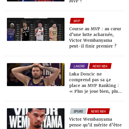
MVP ?
MVP
Course au MVP : au cœur
d’une lutte acharnée,
Victor Wembanyama
peut-il finir premier ?
LAKERS
NEWS NBA
MVP
Luka Doncic ne
comprend pas sa 4e
place au MVP Ranking :
« Plus je joue bien, plus
je chute au classement »
SPURS
NEWS NBA
MVP
Victor Wembanyama
pense qu’il mérite d’être