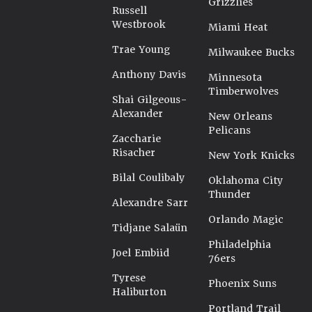
Grizzlies
Russell
Westbrook
Miami Heat
Trae Young
Milwaukee Bucks
Anthony Davis
Minnesota
Timberwolves
Shai Gilgeous-
Alexander
New Orleans
Pelicans
Zaccharie
Risacher
New York Knicks
Bilal Coulibaly
Oklahoma City
Thunder
Alexandre Sarr
Orlando Magic
Tidjane Salaün
Philadelphia
Joel Embiid
76ers
Tyrese
Phoenix Suns
Haliburton
Portland Trail