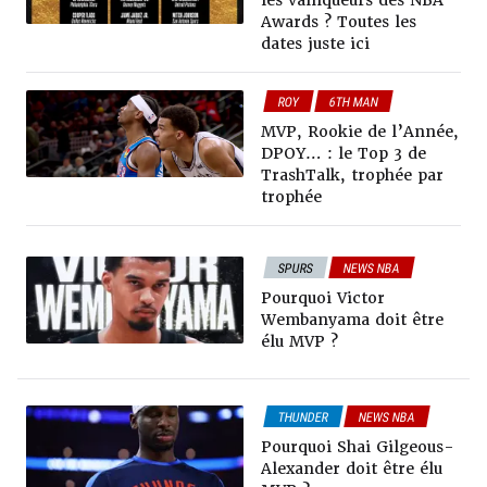
les vainqueurs des NBA
ROY
Awards ? Toutes les
dates juste ici
ROY
6TH MAN
COACH
DPOY
MIP
MVP, Rookie de l’Année,
MVP
POWER RANKING
DPOY… : le Top 3 de
TrashTalk, trophée par
trophée
SPURS
NEWS NBA
ANALYSE
MVP
Pourquoi Victor
Wembanyama doit être
élu MVP ?
THUNDER
NEWS NBA
ANALYSE
MVP
Pourquoi Shai Gilgeous-
Alexander doit être élu