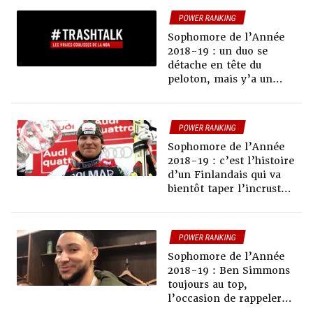
les résultats !
POWER RANKING
Sophomore de l’Année
2018-19 : un duo se
détache en tête du
peloton, mais y’a un
poursuivant qui attend
avril pour attaquer
POWER RANKING
Sophomore de l’Année
2018-19 : c’est l’histoire
d’un Finlandais qui va
bientôt taper l’incruste
au pied du podium
POWER RANKING
Sophomore de l’Année
2018-19 : Ben Simmons
toujours au top,
l’occasion de rappeler
qu’il était bien rookie la