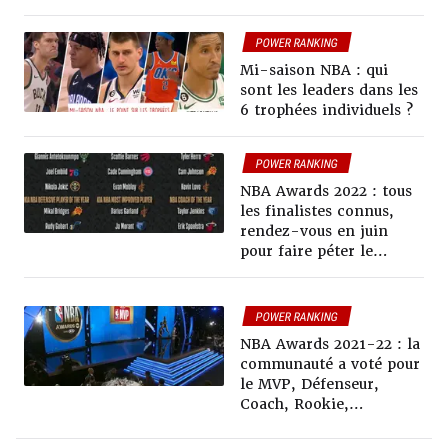
POWER RANKING
Mi-saison NBA : qui
sont les leaders dans les
6 trophées individuels ?
POWER RANKING
NBA Awards 2022 : tous
les finalistes connus,
rendez-vous en juin
pour faire péter le
champagne
POWER RANKING
NBA Awards 2021-22 : la
communauté a voté pour
le MVP, Défenseur,
Coach, Rookie,
Progression et Sixième
homme de l’année, voici