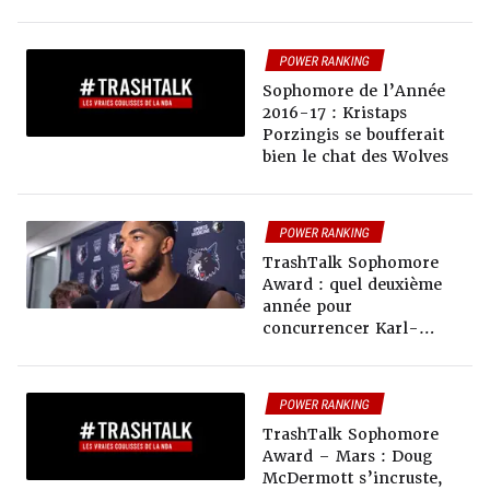
POWER RANKING
Sophomore de l’Année
2016-17 : Kristaps
Porzingis se boufferait
bien le chat des Wolves
POWER RANKING
TrashTalk Sophomore
Award : quel deuxième
année pour
concurrencer Karl-
Anthony Towns ?
POWER RANKING
TrashTalk Sophomore
Award – Mars : Doug
McDermott s’incruste,