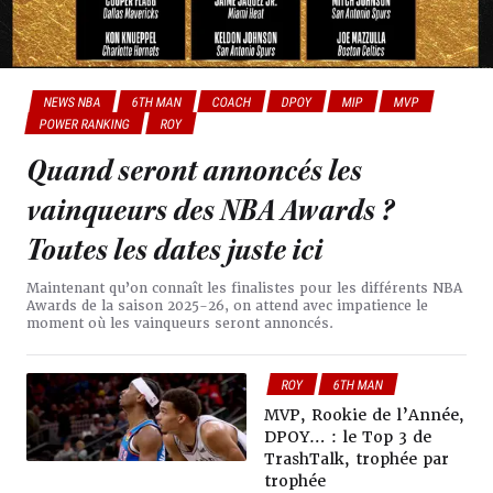
NEWS NBA
6TH MAN
COACH
DPOY
MIP
MVP
POWER RANKING
ROY
Quand seront annoncés les
vainqueurs des NBA Awards ?
Toutes les dates juste ici
Maintenant qu’on connaît les finalistes pour les différents NBA
Awards de la saison 2025-26, on attend avec impatience le
moment où les vainqueurs seront annoncés.
ROY
6TH MAN
COACH
DPOY
MIP
MVP, Rookie de l’Année,
MVP
POWER RANKING
DPOY… : le Top 3 de
TrashTalk, trophée par
trophée