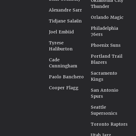
Oklahoma City
Thunder
Alexandre Sarr
Orlando Magic
Tidjane Salaün
Philadelphia
Joel Embiid
76ers
Tyrese
Phoenix Suns
Haliburton
Portland Trail
Cade
Blazers
Cunningham
Sacramento
Paolo Banchero
Kings
Cooper Flagg
San Antonio
Spurs
Seattle
Supersonics
Toronto Raptors
Utah Jazz