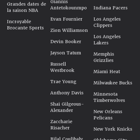
Giannis
Grandes dates de
Antetokounmpo
Indiana Pacers
la saison NBA
Evan Fournier
Los Angeles
Incroyable
Clippers
Brocante Sports
Zion Williamson
Los Angeles
Devin Booker
Lakers
Jayson Tatum
Memphis
Grizzlies
Russell
Westbrook
Miami Heat
Trae Young
Milwaukee Bucks
Anthony Davis
Minnesota
Timberwolves
Shai Gilgeous-
Alexander
New Orleans
Pelicans
Zaccharie
Risacher
New York Knicks
Bilal Coulibaly