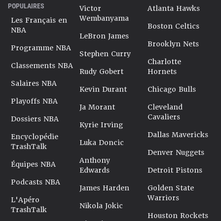
POPULAIRES
Victor
Atlanta Hawks
Wembanyama
Les Français en
Boston Celtics
NBA
LeBron James
Brooklyn Nets
Programme NBA
Stephen Curry
Charlotte
Classements NBA
Rudy Gobert
Hornets
Salaires NBA
Kevin Durant
Chicago Bulls
Playoffs NBA
Ja Morant
Cleveland
Cavaliers
Dossiers NBA
Kyrie Irving
Dallas Mavericks
Encyclopédie
Luka Doncic
TrashTalk
Denver Nuggets
Anthony
Équipes NBA
Edwards
Detroit Pistons
Podcasts NBA
James Harden
Golden State
Warriors
L'Apéro
Nikola Jokic
TrashTalk
Houston Rockets