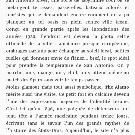
San Antonio River, une sorte de labyrinthe cool où se
mélangent terrasses, passerelles, bateaux colorés et
touristes qui se demandent encore comment on a pu
planquer un tel oasis en plein centre-ville texan.
Conçu en grande partie après les inondations des
années 1920, l’endroit est devenu la photo selfie
officielle de la ville : ambiance presque européenne,
ombrages parfaits pour échapper au soleil local, petites
ruelles qui donnent envie de flâner… bref, le spot idéal
pour prendre la température de San Antonio. On y
marche, on y mange, on y chill, on y attend même un
match des Spurs sans voir le temps passer.
Moins glamour mais tout aussi symbolique,
The Alamo
mérite aussi une visite
. Ce petit fort en calcaire devenu
l’une des expressions majeures de l’identité texane.
C’est ici qu’en 1836, une poignée de défenseurs ont
tenu tête à l’armée mexicaine pendant treize jours,
écrivant sans le savoir l’un des grands mythes de
l’histoire des États-Unis. Aujourd’hui, le site n’a plus