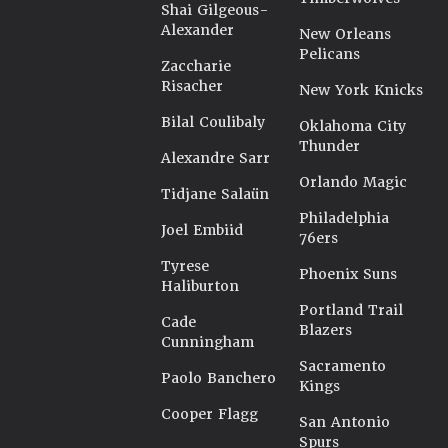
Shai Gilgeous-
Alexander
New Orleans
Pelicans
Zaccharie
Risacher
New York Knicks
Bilal Coulibaly
Oklahoma City
Thunder
Alexandre Sarr
Orlando Magic
Tidjane Salaün
Philadelphia
Joel Embiid
76ers
Tyrese
Phoenix Suns
Haliburton
Portland Trail
Cade
Blazers
Cunningham
Sacramento
Paolo Banchero
Kings
Cooper Flagg
San Antonio
Spurs