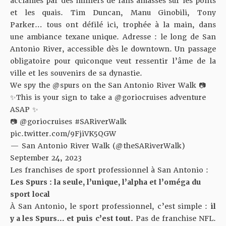
acclamés par des milliers de fans amassés sur les ponts
et les quais. Tim Duncan, Manu Ginobili, Tony
Parker… tous ont défilé ici, trophée à la main, dans
une ambiance texane unique. Adresse : le long de San
Antonio River, accessible dès le downtown. Un passage
obligatoire pour quiconque veut ressentir l’âme de la
ville et les souvenirs de sa dynastie.
We spy the
@spurs
on the San Antonio River Walk 📷
✨This is your sign to take a
@goriocruises
adventure
ASAP ✨
📷
@goriocruises
#SARiverWalk
pic.twitter.com/9FjiVK5QGW
— San Antonio River Walk (@theSARiverWalk)
September 24, 2023
Les franchises de sport professionnel à San Antonio :
Les Spurs : la seule, l’unique, l’alpha et l’oméga du
sport local
À San Antonio, le sport professionnel, c’est simple :
il
y a les Spurs… et puis c’est tout.
Pas de franchise NFL.