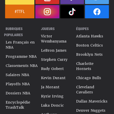
#TTFL
RUBRIQUES
JOUEURS
ÉQUIPES
POPULAIRES
Victor
Atlanta Hawks
Wembanyama
Les Français en
Boston Celtics
NBA
LeBron James
Brooklyn Nets
Programme NBA
Stephen Curry
Charlotte
Classements NBA
Rudy Gobert
Hornets
Salaires NBA
Kevin Durant
Chicago Bulls
Playoffs NBA
Ja Morant
Cleveland
Cavaliers
Dossiers NBA
Kyrie Irving
Dallas Mavericks
Encyclopédie
Luka Doncic
TrashTalk
Denver Nuggets