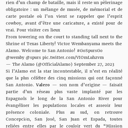
rien d’un champ de bataille, mais il reste un pèlerinage
obligatoire : un mélange de musée, de mémorial et de
carte postale où l’on vient se rappeler que l’esprit
cowboy, avant d’être une caricature, a existé pour de
vrai. Pour visiter ces lieux
From towering on the court to standing tall next to the
Shrine of Texas Liberty! Victor Wembanyama meets the
Alamo. Welcome to San Antonio!
#GoSpursGo
@wemby
@spurs
pic.twitter.com/VIOmLuhzvm
— The Alamo (@OfficialAlamo)
September 27, 2023
Si l’Alamo est la star incontestable, il n’est en réalité
que la plus célèbre des cinq missions qui ont façonné
San Antonio.
Valero
— son nom d’origine — faisait
partie d’un réseau plus vaste implanté par les
Espagnols le long de la San Antonio River pour
évangéliser les populations locales et asseoir leur
présence coloniale. Plus au sud, on retrouve
Concepción, San José, San Juan et Espada, toutes
reliées entre elles par le couloir vert du “Mission