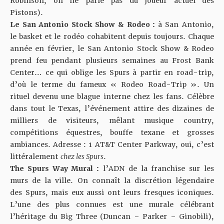
Robinson, on ne parle pas du joueur actuel des
Pistons).
Le San Antonio Stock Show & Rodeo :
à San Antonio,
le basket et le rodéo cohabitent depuis toujours. Chaque
année en février, le San Antonio Stock Show & Rodeo
prend feu pendant plusieurs semaines au Frost Bank
Center… ce qui oblige les Spurs à partir en road-trip,
d’où le terme du fameux « Rodeo Road-Trip ». Un
rituel devenu une blague interne chez les fans. Célèbre
dans tout le Texas, l’événement attire des dizaines de
milliers de visiteurs, mêlant musique country,
compétitions équestres, bouffe texane et grosses
ambiances. Adresse : 1 AT&T Center Parkway, oui, c’est
littéralement
chez les Spurs
.
The Spurs Way Mural :
l’ADN de la franchise sur les
murs de la ville. On connaît la discrétion légendaire
des Spurs, mais eux aussi ont leurs fresques iconiques.
L’une des plus connues est une murale célébrant
l’héritage du Big Three (Duncan – Parker – Ginobili),