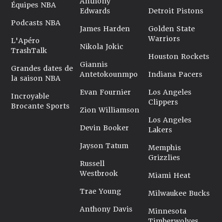
Anthony
Équipes NBA
Edwards
Detroit Pistons
Podcasts NBA
James Harden
Golden State
Warriors
L'Apéro
Nikola Jokic
TrashTalk
Houston Rockets
Giannis
Grandes dates de
Antetokounmpo
Indiana Pacers
la saison NBA
Evan Fournier
Los Angeles
Incroyable
Clippers
Brocante Sports
Zion Williamson
Los Angeles
Devin Booker
Lakers
Jayson Tatum
Memphis
Grizzlies
Russell
Westbrook
Miami Heat
Trae Young
Milwaukee Bucks
Anthony Davis
Minnesota
Timberwolves