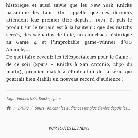
historique et aussi suivie que les New York Knicks
passionne les fans. On rappelle que ces derniers
attendent leur premier titre depuis… 1973. Et puis le
produit sur le terrain est à la hauteur : que des matchs
serrés, des scénarios de folie, un comeback historique
au Game 4 et
l’improbable game-winner d’OG
Anunoby
…
De quoi faire revenir les téléspectateurs pour le Game 5
de ce soir (Spurs – Knicks à San Antonio, 2h30 du
matin), premier match à élimination de la série qui
pourrait bien établir un nouveau record d’audience !
Tags :
Finales NBA
,
Knicks
,
spurs
TrashTalk Actu NBA
SPURS
Spurs - Knicks : les audiences les plus élevées depuis les
Finales 1998 !
VOIR TOUTES LES NEWS