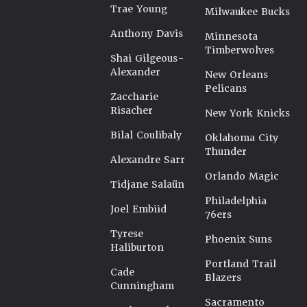
Trae Young
Milwaukee Bucks
Anthony Davis
Minnesota
Timberwolves
Shai Gilgeous-
Alexander
New Orleans
Pelicans
Zaccharie
Risacher
New York Knicks
Bilal Coulibaly
Oklahoma City
Thunder
Alexandre Sarr
Orlando Magic
Tidjane Salaün
Philadelphia
Joel Embiid
76ers
Tyrese
Phoenix Suns
Haliburton
Portland Trail
Cade
Blazers
Cunningham
Sacramento