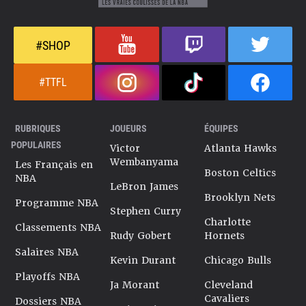
#SHOP
#TTFL
RUBRIQUES
JOUEURS
ÉQUIPES
POPULAIRES
Victor
Atlanta Hawks
Wembanyama
Les Français en
Boston Celtics
NBA
LeBron James
Brooklyn Nets
Programme NBA
Stephen Curry
Charlotte
Classements NBA
Rudy Gobert
Hornets
Salaires NBA
Kevin Durant
Chicago Bulls
Playoffs NBA
Ja Morant
Cleveland
Cavaliers
Dossiers NBA