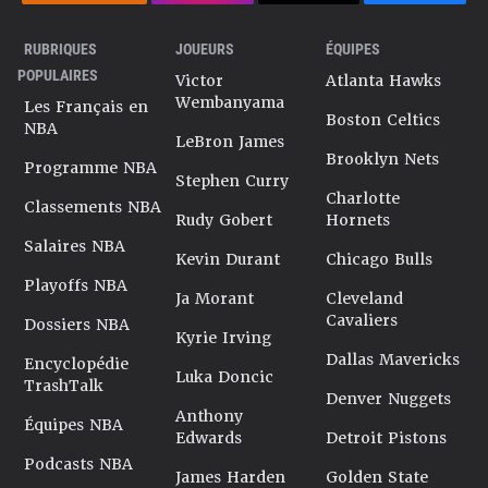
RUBRIQUES
JOUEURS
ÉQUIPES
POPULAIRES
Victor
Atlanta Hawks
Wembanyama
Les Français en
Boston Celtics
NBA
LeBron James
Brooklyn Nets
Programme NBA
Stephen Curry
Charlotte
Classements NBA
Rudy Gobert
Hornets
Salaires NBA
Kevin Durant
Chicago Bulls
Playoffs NBA
Ja Morant
Cleveland
Cavaliers
Dossiers NBA
Kyrie Irving
Dallas Mavericks
Encyclopédie
Luka Doncic
TrashTalk
Denver Nuggets
Anthony
Équipes NBA
Edwards
Detroit Pistons
Podcasts NBA
James Harden
Golden State