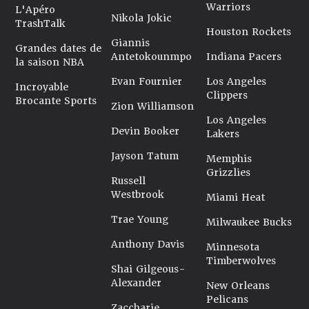
Warriors
L'Apéro
Nikola Jokic
TrashTalk
Houston Rockets
Giannis
Grandes dates de
Antetokounmpo
Indiana Pacers
la saison NBA
Evan Fournier
Los Angeles
Incroyable
Clippers
Brocante Sports
Zion Williamson
Los Angeles
Devin Booker
Lakers
Jayson Tatum
Memphis
Grizzlies
Russell
Westbrook
Miami Heat
Trae Young
Milwaukee Bucks
Anthony Davis
Minnesota
Timberwolves
Shai Gilgeous-
Alexander
New Orleans
Pelicans
Zaccharie