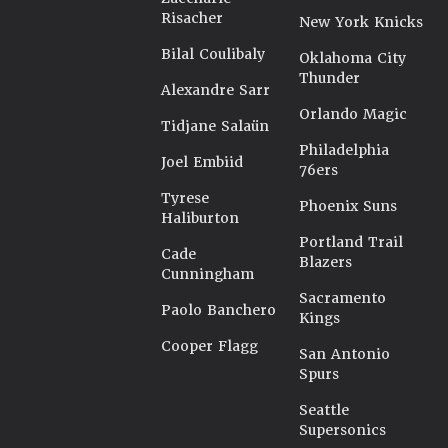
Risacher
New York Knicks
Bilal Coulibaly
Oklahoma City
Thunder
Alexandre Sarr
Orlando Magic
Tidjane Salaün
Philadelphia
Joel Embiid
76ers
Tyrese
Phoenix Suns
Haliburton
Portland Trail
Cade
Blazers
Cunningham
Sacramento
Paolo Banchero
Kings
Cooper Flagg
San Antonio
Spurs
Seattle
Supersonics