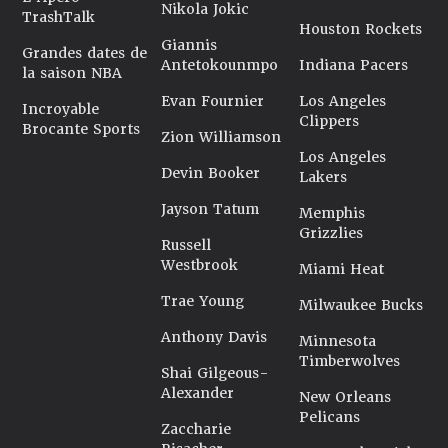
Nikola Jokic
TrashTalk
Houston Rockets
Giannis
Grandes dates de
Antetokounmpo
Indiana Pacers
la saison NBA
Evan Fournier
Los Angeles
Incroyable
Clippers
Brocante Sports
Zion Williamson
Los Angeles
Devin Booker
Lakers
Jayson Tatum
Memphis
Grizzlies
Russell
Westbrook
Miami Heat
Trae Young
Milwaukee Bucks
Anthony Davis
Minnesota
Timberwolves
Shai Gilgeous-
Alexander
New Orleans
Pelicans
Zaccharie