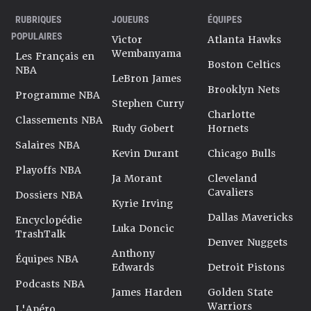
RUBRIQUES
JOUEURS
ÉQUIPES
POPULAIRES
Victor
Atlanta Hawks
Wembanyama
Les Français en
Boston Celtics
NBA
LeBron James
Brooklyn Nets
Programme NBA
Stephen Curry
Charlotte
Classements NBA
Rudy Gobert
Hornets
Salaires NBA
Kevin Durant
Chicago Bulls
Playoffs NBA
Ja Morant
Cleveland
Cavaliers
Dossiers NBA
Kyrie Irving
Dallas Mavericks
Encyclopédie
Luka Doncic
TrashTalk
Denver Nuggets
Anthony
Équipes NBA
Edwards
Detroit Pistons
Podcasts NBA
James Harden
Golden State
Warriors
L'Apéro