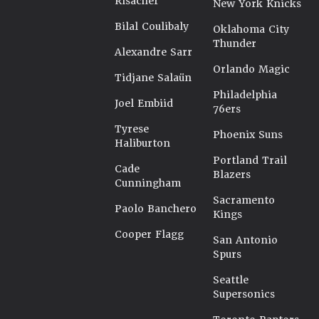
Risacher
New York Knicks
Bilal Coulibaly
Oklahoma City
Thunder
Alexandre Sarr
Orlando Magic
Tidjane Salaün
Philadelphia
Joel Embiid
76ers
Tyrese
Phoenix Suns
Haliburton
Portland Trail
Cade
Blazers
Cunningham
Sacramento
Paolo Banchero
Kings
Cooper Flagg
San Antonio
Spurs
Seattle
Supersonics