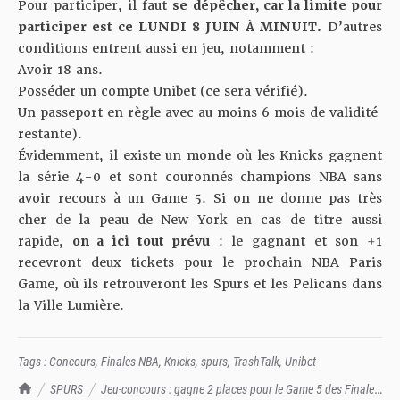
Pour participer, il faut
se dépêcher, car la limite pour
participer est ce LUNDI 8 JUIN À MINUIT.
D’autres
conditions entrent aussi en jeu, notamment :
Avoir 18 ans.
Posséder un compte Unibet (ce sera vérifié).
Un passeport en règle avec au moins 6 mois de validité
restante).
Évidemment, il existe un monde où les Knicks gagnent
la série 4-0 et sont couronnés champions NBA sans
avoir recours à un Game 5. Si on ne donne pas très
cher de la peau de New York en cas de titre aussi
rapide,
on a ici tout prévu
: le gagnant et son +1
recevront deux tickets pour le prochain NBA Paris
Game, où ils retrouveront les Spurs et les Pelicans dans
la Ville Lumière.
Tags :
Concours
,
Finales NBA
,
Knicks
,
spurs
,
TrashTalk
,
Unibet
TrashTalk Actu NBA
SPURS
Jeu-concours : gagne 2 places pour le Game 5 des Finales