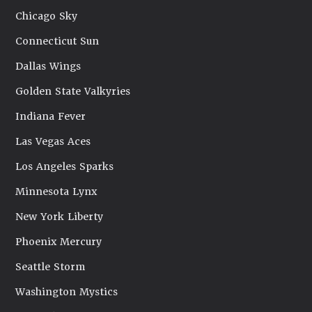
Chicago Sky
Connecticut Sun
Dallas Wings
Golden State Valkyries
Indiana Fever
Las Vegas Aces
Los Angeles Sparks
Minnesota Lynx
New York Liberty
Phoenix Mercury
Seattle Storm
Washington Mystics