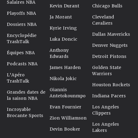
Salaires NBA
Kevin Durant
Chicago Bulls
Playoffs NBA
Ja Morant
Cleveland
Cavaliers
Dossiers NBA
Kyrie Irving
Dallas Mavericks
Encyclopédie
Luka Doncic
TrashTalk
Denver Nuggets
Anthony
Équipes NBA
Edwards
Detroit Pistons
Podcasts NBA
James Harden
Golden State
Warriors
L'Apéro
Nikola Jokic
TrashTalk
Houston Rockets
Giannis
Grandes dates de
Antetokounmpo
Indiana Pacers
la saison NBA
Evan Fournier
Los Angeles
Incroyable
Clippers
Brocante Sports
Zion Williamson
Los Angeles
Devin Booker
Lakers