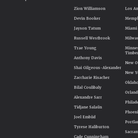
Zion Williamson
Los An
Devin Booker
Memphi
Jayson Tatum
Miami
Russell Westbrook
Milwa
Trae Young
Minne
Timbe
Anthony Davis
New Or
Shai Gilgeous-Alexander
New Y
Zaccharie Risacher
Oklah
Bilal Coulibaly
Orland
Alexandre Sarr
Philad
Tidjane Salaün
Phoeni
Joel Embiid
Portla
Tyrese Haliburton
Sacra
Cade Cunningham