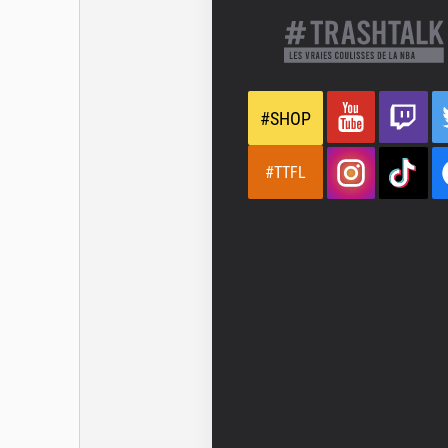
#SHOP
#TTFL