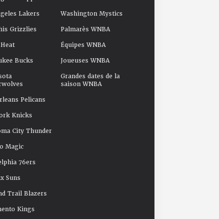
geles Lakers
Washington Mystics
s Grizzlies
Palmarès WNBA
 Heat
Équipes WNBA
ukee Bucks
Joueuses WNBA
sota
Grandes dates de la
rwolves
saison WNBA
leans Pelicans
ork Knicks
oma City Thunder
o Magic
elphia 76ers
x Suns
nd Trail Blazers
mento Kings