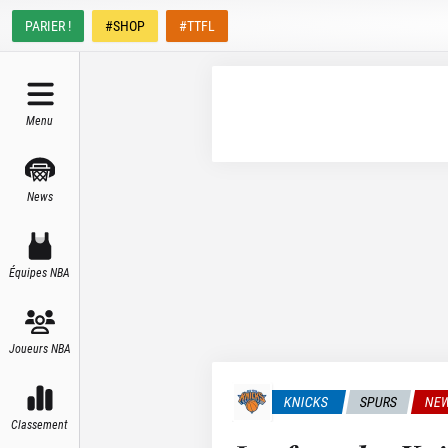
PARIER !
#SHOP
#TTFL
Menu
News
Équipes NBA
Joueurs NBA
KNICKS
SPURS
NEW
Classement