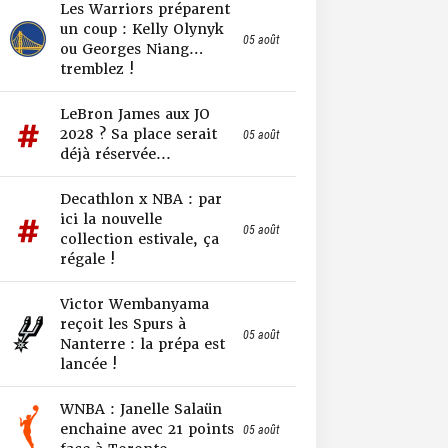
Les Warriors préparent
un coup : Kelly Olynyk
05 août
ou Georges Niang…
tremblez !
LeBron James aux JO
2028 ? Sa place serait
05 août
déjà réservée...
Decathlon x NBA : par
ici la nouvelle
05 août
collection estivale, ça
régale !
Victor Wembanyama
reçoit les Spurs à
05 août
Nanterre : la prépa est
lancée !
WNBA : Janelle Salaün
enchaine avec 21 points
05 août