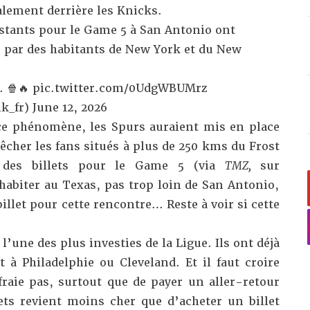
alement derrière les Knicks.
estants pour le Game 5 à San Antonio ont
par des habitants de New York et du New
… 🍿🔥
pic.twitter.com/0UdgWBUMrz
k_fr)
June 12, 2026
ce phénomène, les Spurs auraient mis en place
cher les fans situés à plus de 250 kms du Frost
 des billets pour le Game 5 (
via
TMZ,
sur
c habiter au Texas, pas trop loin de San Antonio,
illet pour cette rencontre… Reste à voir si cette
l’une des plus investies de la Ligue. Ils ont déjà
 à Philadelphie ou Cleveland. Et il faut croire
fraie pas, surtout que de payer un aller-retour
lets revient moins cher que d’acheter un billet