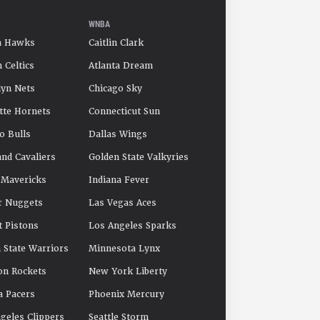
WNBA
a Hawks
Caitlin Clark
 Celtics
Atlanta Dream
yn Nets
Chicago Sky
tte Hornets
Connecticut Sun
o Bulls
Dallas Wings
and Cavaliers
Golden State Valkyries
 Mavericks
Indiana Fever
r Nuggets
Las Vegas Aces
t Pistons
Los Angeles Sparks
 State Warriors
Minnesota Lynx
on Rockets
New York Liberty
a Pacers
Phoenix Mercury
geles Clippers
Seattle Storm