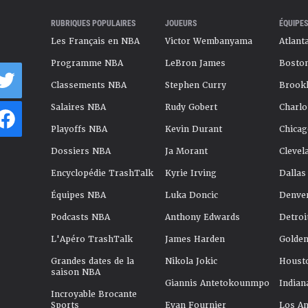
RUBRIQUES POPULAIRES
JOUEURS
ÉQUIPES
Les Français en NBA
Victor Wembanyama
Atlant
Programme NBA
LeBron James
Boston
Classements NBA
Stephen Curry
Brookl
Salaires NBA
Rudy Gobert
Charlo
Playoffs NBA
Kevin Durant
Chicag
Dossiers NBA
Ja Morant
Clevel
Encyclopédie TrashTalk
Kyrie Irving
Dallas
Équipes NBA
Luka Doncic
Denve
Podcasts NBA
Anthony Edwards
Detroi
L'Apéro TrashTalk
James Harden
Golden
Grandes dates de la
Nikola Jokic
Houst
saison NBA
Giannis Antetokounmpo
Indian
Incroyable Brocante
Sports
Evan Fournier
Los An