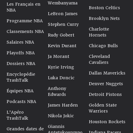
Wembanyama
Les Français en
Boston Celtics
NBA
LeBron James
Brooklyn Nets
Programme NBA
Stephen Curry
Charlotte
Classements NBA
Rudy Gobert
Hornets
Salaires NBA
Kevin Durant
Chicago Bulls
Playoffs NBA
Ja Morant
Cleveland
Cavaliers
Dossiers NBA
Kyrie Irving
Dallas Mavericks
Encyclopédie
Luka Doncic
TrashTalk
Denver Nuggets
Anthony
Équipes NBA
Edwards
Detroit Pistons
Podcasts NBA
James Harden
Golden State
Warriors
L'Apéro
Nikola Jokic
TrashTalk
Houston Rockets
Giannis
Grandes dates de
Antetokounmpo
Indiana Pacers