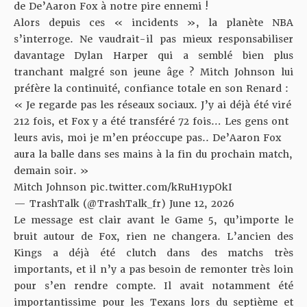
de De’Aaron Fox à notre pire ennemi !
Alors depuis ces « incidents », la planète NBA
s’interroge. Ne vaudrait-il pas mieux responsabiliser
davantage Dylan Harper qui a semblé bien plus
tranchant malgré son jeune âge ? Mitch Johnson lui
préfère la continuité, confiance totale en son Renard :
« Je regarde pas les réseaux sociaux. J’y ai déjà été viré
212 fois, et Fox y a été transféré 72 fois… Les gens ont
leurs avis, moi je m’en préoccupe pas.. De’Aaron Fox
aura la balle dans ses mains à la fin du prochain match,
demain soir. »
Mitch Johnson
pic.twitter.com/kRuH1ypOkI
— TrashTalk (@TrashTalk_fr)
June 12, 2026
Le message est clair avant le Game 5, qu’importe le
bruit autour de Fox, rien ne changera. L’ancien des
Kings a déjà été clutch dans des matchs très
importants, et il n’y a pas besoin de remonter très loin
pour s’en rendre compte. Il avait notamment été
importantissime pour les Texans lors du septième et