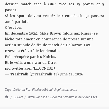
dernier match face à OKC avec ses 15 points et 5
passes.
Si les Spurs doivent réussir leur comeback, ça passera
aussi par lui !
C’est fou.
En décembre 2024, Mike Brown (alors aux Kings) se
lâche totalement en conférence de presse sur une
action stupide de fin de match de De’Aaron Fox.
Brown a été viré le lendemain.
Puis récupéré par les Knicks.
Et le voilà à une win du titre.
pic.twitter.com/lxzCCNEUB3
— TrashTalk (@TrashTalk_fr)
June 12, 2026
Tags :
De'Aaron Fox
,
Finales NBA
,
mitch johnson
,
spurs
TrashTalk Actu NBA
SPURS
Mitch Johnson : "De'Aaron Fox aura la balle dans ses
mains à la fin du prochain match"