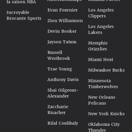
la saison NBA
Evan Fournier
Los Angeles
Incroyable
Clippers
Brocante Sports
Zion Williamson
Los Angeles
Devin Booker
Lakers
Jayson Tatum
Memphis
Grizzlies
Russell
Westbrook
Miami Heat
Trae Young
Milwaukee Bucks
Anthony Davis
Minnesota
Timberwolves
Shai Gilgeous-
Alexander
New Orleans
Pelicans
Zaccharie
Risacher
New York Knicks
Bilal Coulibaly
Oklahoma City
Thunder